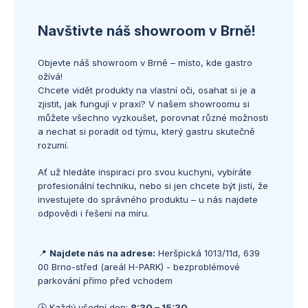
Navštivte náš showroom v Brně!
Objevte náš showroom v Brně – místo, kde gastro
ožívá!
Chcete vidět produkty na vlastní oči, osahat si je a
zjistit, jak fungují v praxi? V našem showroomu si
můžete všechno vyzkoušet, porovnat různé možnosti
a nechat si poradit od týmu, který gastru skutečně
rozumí.
Ať už hledáte inspiraci pro svou kuchyni, vybíráte
profesionální techniku, nebo si jen chcete být jistí, že
investujete do správného produktu – u nás najdete
odpovědi i řešení na míru.
📍
Najdete nás na adrese:
Heršpická 1013/11d, 639
00 Brno-střed (areál H-PARK) - bezproblémové
parkování přímo před vchodem
🕒 Každý všední den:
8:30 – 15:30