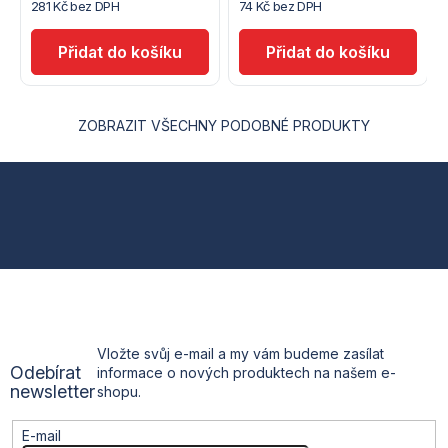
281 Kč bez DPH
74 Kč bez DPH
ZOBRAZIT VŠECHNY PODOBNÉ PRODUKTY
Z
á
p
a
t
Vložte svůj e-mail a my vám budeme zasílat
Odebírat
informace o nových produktech na našem e-
í
newsletter
shopu.
E-mail