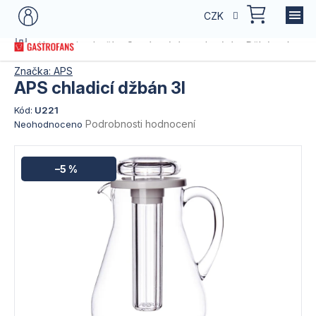
Přejít
NÁKU
CZK
na
KOŠÍK
obsah
Domů
Kategorie zboží
Servírování a stolování
Džbány, karaf
Značka:
APS
APS chladicí džbán 3l
Kód:
U221
Průměrné
Podrobnosti hodnocení
Neohodnoceno
hodnocení
produktu
je
–5 %
0,0
z
5
hvězdiček.