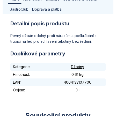
GastroClub
Doprava a platba
Detailní popis produktu
Pevný džbán odolný proti nárazům a poškrábání s
trubicí na led pro zchlazení tekutiny bez ředění.
Doplňkové parametry
Kategorie
:
Džbány
Hmotnost
:
0.61 kg
EAN
:
4004133107700
Objem
:
3 l
Související produkty