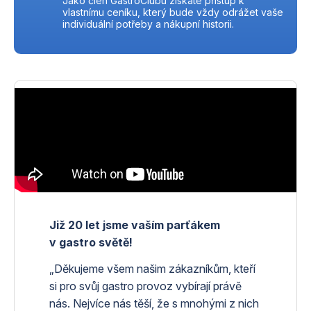
Jako člen GastroClubu získáte přístup k
vlastnímu ceníku, který bude vždy odrážet vaše
individuální potřeby a nákupní historii.
Již 20 let jsme vaším parťákem
v gastro světě!
„Děkujeme všem našim zákazníkům, kteří
si pro svůj gastro provoz vybírají právě
nás. Nejvíce nás těší, že s mnohými z nich