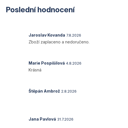
Poslední hodnocení
Hodnocení
Jaroslav Kovanda
7.8.2026
produktu
Zboží zaplaceno a nedoručeno.
je
1
z
5
Hodnocení
Marie Pospíšilová
4.8.2026
hvězdiček.
produktu
Krásná
je
5
z
5
Hodnocení
Štěpán Ambrož
2.8.2026
hvězdiček.
produktu
je
5
z
5
Hodnocení
Jana Pavlová
31.7.2026
hvězdiček.
produktu