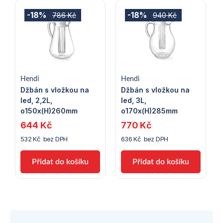
-18%
-18%
786 Kč
940 Kč
Hendi
Hendi
Džbán s vložkou na
Džbán s vložkou na
led, 2,2L,
led, 3L,
o150x(H)260mm
o170x(H)285mm
644 Kč
770 Kč
532 Kč bez DPH
636 Kč bez DPH