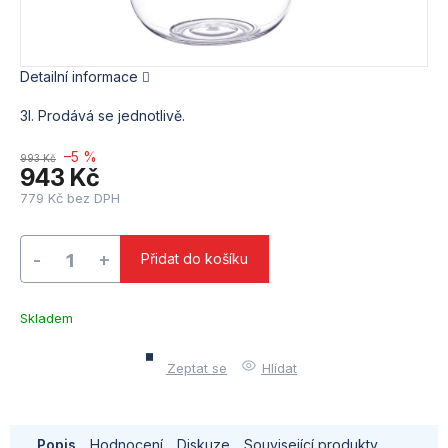
Detailní informace
3l. Prodává se jednotlivě.
–5 %
993 Kč
943 Kč
779 Kč bez DPH
Měrná
cena:
Přidat do košíku
Skladem
u
dodavatele
Zeptat se
Hlídat
(10)
Popis
Hodnocení
Diskuze
Související produkty