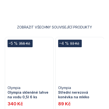
je
5
z
5
hvězdiček.
ZOBRAZIT VŠECHNY SOUVISEJÍCÍ PRODUKTY
–5 %
–4 %
358 Kč
93 Kč
Olympia
Olympia
Olympia skleněné lahve
Střední nerezová
na vodu 0,5l 6 ks
konévka na mléko
340 Kč
89 Kč