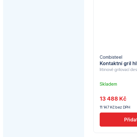
Combisteel
Kontaktní gril
litinové grilovací d
Skladem
u
dodavatele
13 488 Kč
(7) -
11 147 Kč bez DPH
Combisteel