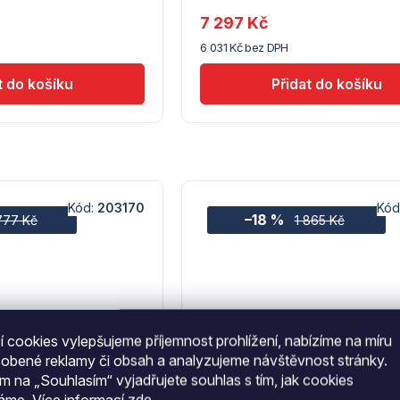
dodavatele
7 297 Kč
(7) -
6 031 Kč bez DPH
Hendi
Kód:
203170
Kód
–18 %
 777 Kč
1 865 Kč
 cookies vylepšujeme příjemnost prohlížení, nabízíme na míru
sobené reklamy či obsah a analyzujeme návštěvnost stránky.
ím na „Souhlasím“ vyjadřujete souhlas s tím, jak cookies
váme.
Více informací
zde
.