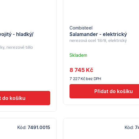
Combisteel
ojitý - hladký/
Salamander - elektrický
nerezová ocel 18/8, elektrický
esky, nerezové tělo
Skladem
u
dodavatele
8 745 Kč
(7) -
7 227 Kč bez DPH
Combisteel
Kód:
7491.0015
Kód:
7