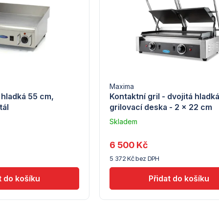
Maxima
 hladká 55 cm,
Kontaktní gril - dvojitá hladk
tál
grilovací deska - 2 x 22 cm
Skladem
Průměrné
–
hodnocení
Troubsko
produktu
6 500 Kč
je
5 372 Kč bez DPH
5,0
z
5
hvězdiček.