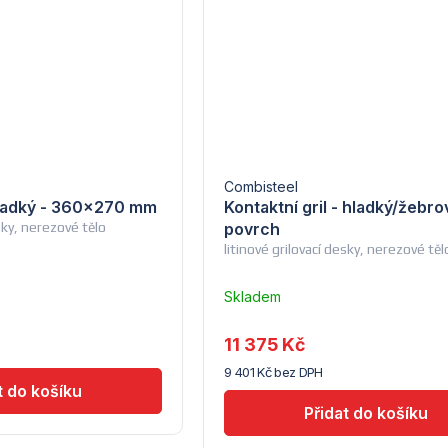
Combisteel
 hladký - 360x270 mm
Kontaktní gril - hladký/žebr
esky, nerezové tělo
povrch
litinové grilovací desky, nerezové těl
Skladem
u
dodavatele
11 375 Kč
(7) -
9 401 Kč bez DPH
Combisteel