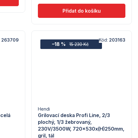
5
hvězdiček.
:
263709
Kód:
203163
–18 %
15 230 Kč
Hendi
 celá
Grilovací deska Profi Line, 2/3
plochý, 1/3 žebrovaný,
230V/3500W, 720x530x(H)250mm,
gril, tál