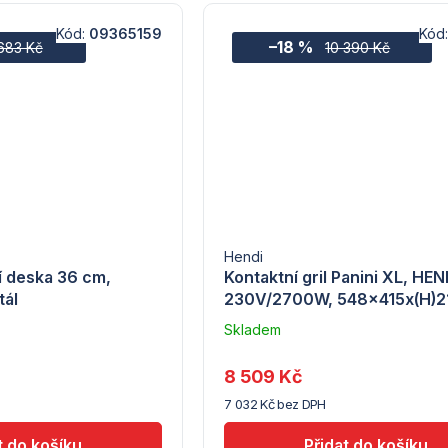
Kód:
09365159
Kód
–18 %
683 Kč
10 390 Kč
Hendi
í deska 36 cm,
Kontaktní gril Panini XL, HEN
tál
230V/2700W, 548x415x(H)
Skladem
u
dodavatele
8 509 Kč
(7) -
7 032 Kč bez DPH
Hendi