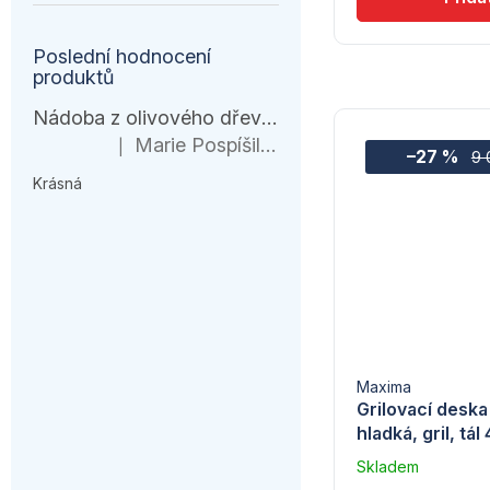
Poslední hodnocení
produktů
Nádoba z olivového dřeva, HENDI, 245x198x(H)194mm
Marie Pospíšilová
|
Hodnocení produktu je 5 z 5 hvězdiček.
–27 %
9 
Krásná
Maxima
Grilovací deska
hladká, gril, tá
Skladem
–