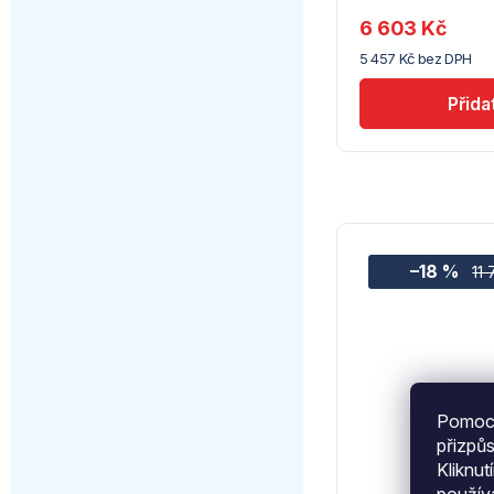
Troubsko
6 603 Kč
5 457 Kč bez DPH
–18 %
11
Pomocí
přizpů
Kliknut
použí