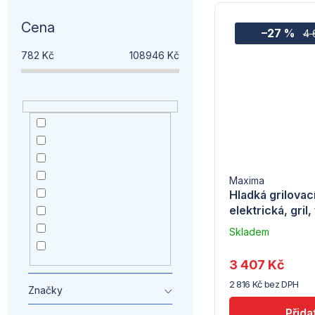
Cena
–27 %
4 
782
Kč
108946
Kč
Akce
2
nemazat
1
Top export
19
Maxima
Maxima
24
Hladká grilovac
elektrická, gril, 
Venkovní sezóna
33
Medailonek - Luba
1
Skladem
u
Medailonek -
56
dodavatele
Univerzální
stare
20
3 407 Kč
(10)
2 816 Kč bez DPH
Značky