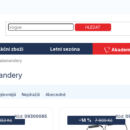
HLEDAT
kční zboží
Letní sezóna
Akadem
 salamandery
mandery
jlevnější
Nejdražší
Abecedně
Kód:
09300065
Kód:
0
–14 %
853 Kč
7 609 Kč