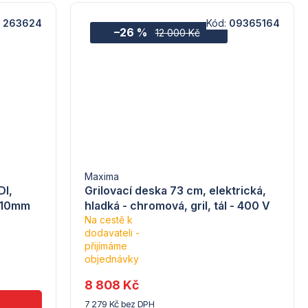
:
263624
Kód:
09365164
–26 %
12 000 Kč
Maxima
DI,
Grilovací deska 73 cm, elektrická,
210mm
hladká - chromová, gril, tál - 400 V
Na cestě k
dodavateli -
Průměrné
přijímáme
hodnocení
objednávky
produktu
je
8 808 Kč
5,0
7 279 Kč bez DPH
z