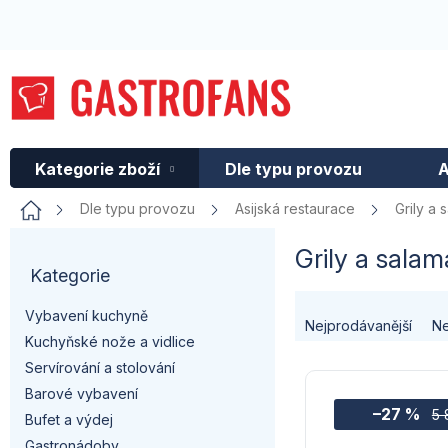
Přejít
na
obsah
Kategorie zboží
Dle typu provozu
A
Domů
Dle typu provozu
Asijská restaurace
Grily a
P
Grily a sala
Kategorie
Přeskočit
o
kategorie
Ř
Vybavení kuchyně
s
Nejprodávanější
Ne
Kuchyňské nože a vidlice
a
t
Servírování a stolování
V
z
Barové vybavení
r
–27 %
ý
5 
Bufet a výdej
e
Gastronádoby