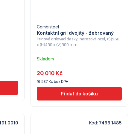
Combisteel
Kontaktní gril dvojitý - žebrovaný
litinové grilovací desky, nerezová ocel, (Š)560
x (H)430 x (V)300 mm
Skladem
u
dodavatele
20 010 Kč
(7) -
16 537 Kč bez DPH
Combisteel
491.0010
Kód:
7466.1485