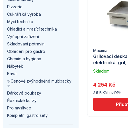
a
p
n
Pizzerie
n
i
Cukrářská výroba
í
Mycí technika
n
s
p
Chladící a mrazící technika
í
Výčepní zařízení
p
r
Skladování potravin
p
r
Maxima
Oblečení pro gastro
o
Grilovací deska
a
Chemie a hygiena
o
elektrická, gril, 
d
Nábytek
n
Skladem
d
Káva
u
–
✨Cenově zvýhodněné multipacky
e
Troubsko
u
4 254 Kč
✨
k
3 516 Kč bez DPH
l
Dárkové poukazy
k
t
Řeznické kurzy
t
Pro myslivce
ů
Kompletní gastro sety
ů