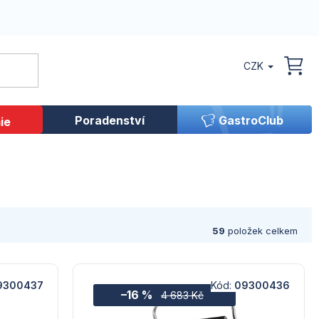
CZK
NÁK
KOŠ
Poradenství
GastroClub
ie
59
položek celkem
9300437
Kód:
09300436
–16 %
4 683 Kč