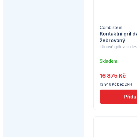
Combisteel
Kontaktní gril dv
žebrovaný
litinové grilovací d
Skladem
u
dodavatele
16 875 Kč
(7) -
13 946 Kč bez DPH
Combisteel