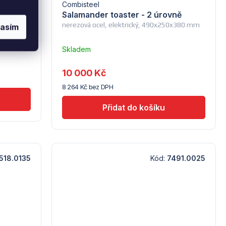
Combisteel
1/1, GN
Salamander toaster - 2 úrovně
nerezová ocel, elektrický, 490x250x380 mm
lasím
Skladem
u
dodavatele
10 000 Kč
(7) -
8 264 Kč bez DPH
Combisteel
518.0135
Kód:
7491.0025