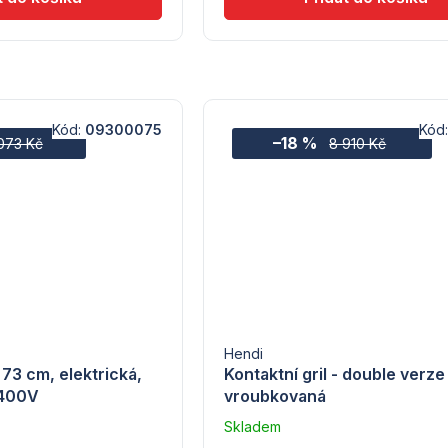
Kód:
09300075
Kód
–18 %
073 Kč
8 910 Kč
Hendi
 73 cm, elektrická,
Kontaktní gril - double verze
l 400V
vroubkovaná
Skladem
u