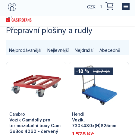
Přejít
NÁKU
CZK
na
KOŠÍK
obsah
Domů
Kategorie zboží
Skladování potravin
Přepravní plošiny
Přepravní plošiny a rudly
Ř
Nejprodávanější
Nejlevnější
Nejdražší
Abecedně
a
V
z
–18 %
1 927 Kč
ý
e
p
n
i
í
s
Cambro
Hendi
p
Vozík Camdolly pro
Vozík,
termoizolační boxy Cam
730x480x(H)825mm
p
r
GoBox 4060 - červený
1 578 Kč