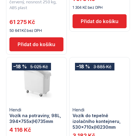
červený, nosnost 250 kg,
r
1 304 Kč bez DPH
o
ABS plast
o
d
61 275 Kč
d
50 641 Kč bez DPH
u
u
k
k
t
t
–18 %
–18 %
5 025 Kč
3 885 Kč
ů
ů
Hendi
Hendi
Vozík na potraviny, 98L,
Vozík do tepelně
394x755x(H)735mm
izolačního kontejneru,
530x710x(H)230mm
4 116 Kč
3 182 Kč