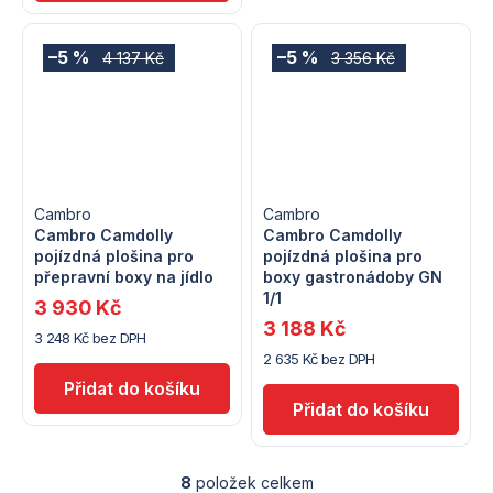
–5 %
–5 %
4 137 Kč
3 356 Kč
Cambro
Cambro
Cambro Camdolly
Cambro Camdolly
pojízdná plošina pro
pojízdná plošina pro
přepravní boxy na jídlo
boxy gastronádoby GN
1/1
3 930 Kč
3 188 Kč
3 248 Kč bez DPH
2 635 Kč bez DPH
8
položek celkem
O