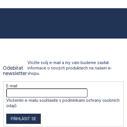
v
l
Z
á
d
á
a
c
p
í
p
a
r
v
t
k
Vložte svůj e-mail a my vám budeme zasílat
y
Odebírat
informace o nových produktech na našem e-
v
í
newsletter
shopu.
ý
p
i
E-mail
s
u
Vložením e-mailu souhlasíte s
podmínkami ochrany osobních
údajů
PŘIHLÁSIT SE