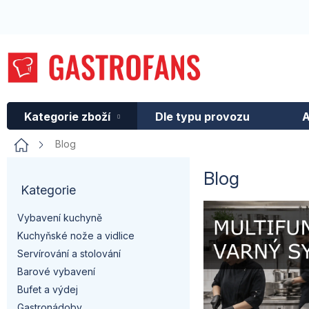
Přejít
na
obsah
Kategorie zboží
Dle typu provozu
A
Domů
Blog
P
Blog
Kategorie
Přeskočit
o
kategorie
V
Vybavení kuchyně
s
Kuchyňské nože a vidlice
ý
t
Servírování a stolování
p
Barové vybavení
r
Bufet a výdej
i
Gastronádoby