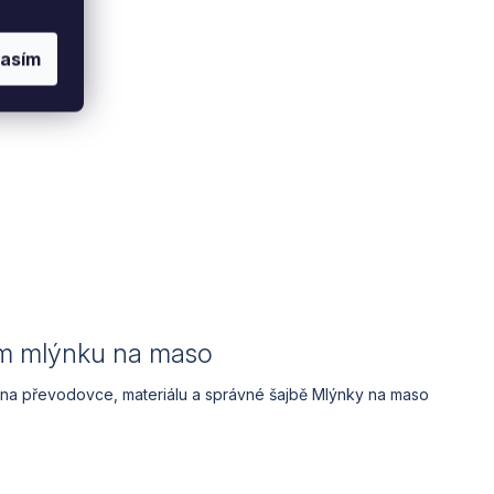
lasím
m mlýnku na maso
 na převodovce, materiálu a správné šajbě Mlýnky na maso