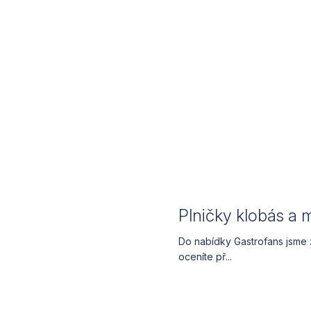
Plničky klobás a 
Do nabídky Gastrofans jsme 
oceníte př...