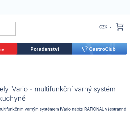
CZK
NÁK
KOŠ
Poradenství
GastroClub
ie
ely iVario - multifunkční varný systém
 kuchyně
 multifunkčním varným systémem iVario nabízí RATIONAL všestranné