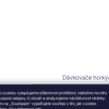
Dávkovače horkýc
Dávkovače horkých nápojů j
nebo svařen...
 cookies vylepšujeme příjemnost prohlížení, nabízíme na míru
sobené reklamy či obsah a analyzujeme návštěvnost stránky.
ím na „Souhlasím“ vyjadřujete souhlas s tím, jak cookies
váme.
Více informací
zde
.