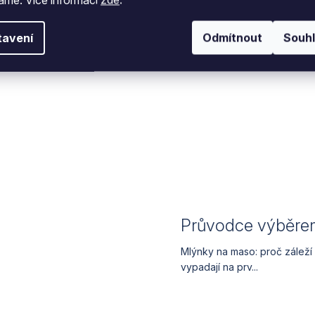
tavení
Odmítnout
Souh
Průvodce výběre
Mlýnky na maso: proč záleží
vypadají na prv...