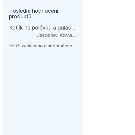
Poslední hodnocení
produktů
Kotlík na polévku a guláš 10 l – černá várnice s ohřívačem
Jaroslav Kovanda
|
Hodnocení produktu je 1 z 5 hvězdiček.
Zboží zaplaceno a nedoručeno.