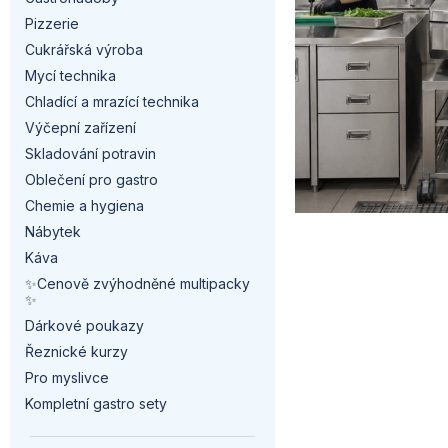
a
s
Pizzerie
n
Cukrářská výroba
č
Mycí technika
n
l
Chladící a mrazící technika
í
Výčepní zařízení
á
Skladování potravin
p
Oblečení pro gastro
n
a
Chemie a hygiena
k
Nábytek
n
Káva
ů
✨Cenově zvýhodněné multipacky
e
✨
l
Dárkové poukazy
Řeznické kurzy
Pro myslivce
Kompletní gastro sety