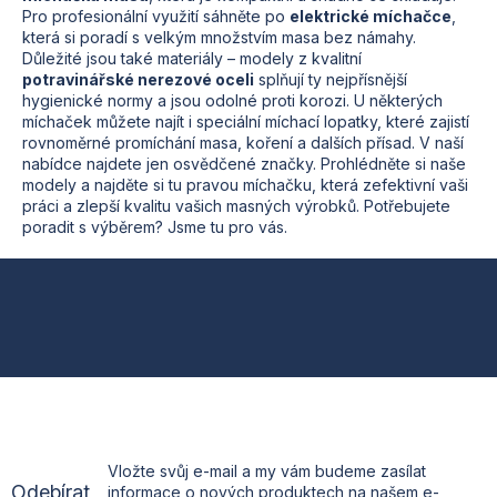
c
Pro profesionální využití sáhněte po
elektrické míchačce
,
í
která si poradí s velkým množstvím masa bez námahy.
p
Důležité jsou také materiály – modely z kvalitní
r
potravinářské nerezové oceli
splňují ty nejpřísnější
v
hygienické normy a jsou odolné proti korozi. U některých
k
míchaček můžete najít i speciální míchací lopatky, které zajistí
y
rovnoměrné promíchání masa, koření a dalších přísad. V naší
v
nabídce najdete jen osvědčené značky. Prohlédněte si naše
ý
modely a najděte si tu pravou míchačku, která zefektivní vaši
p
práci a zlepší kvalitu vašich masných výrobků. Potřebujete
i
poradit s výběrem? Jsme tu pro vás.
s
u
Z
á
p
a
t
Vložte svůj e-mail a my vám budeme zasílat
Odebírat
informace o nových produktech na našem e-