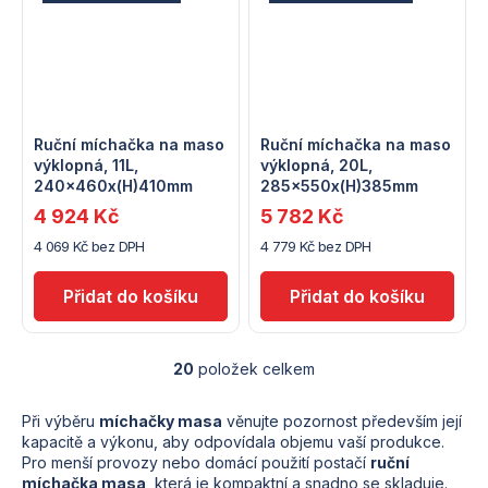
Ruční míchačka na maso
Ruční míchačka na maso
výklopná, 11L,
výklopná, 20L,
240x460x(H)410mm
285x550x(H)385mm
4 924 Kč
5 782 Kč
4 069 Kč bez DPH
4 779 Kč bez DPH
20
položek celkem
O
v
l
Při výběru
míchačky masa
věnujte pozornost především její
á
kapacitě a výkonu, aby odpovídala objemu vaší produkce.
d
Pro menší provozy nebo domácí použití postačí
ruční
a
míchačka masa
, která je kompaktní a snadno se skladuje.