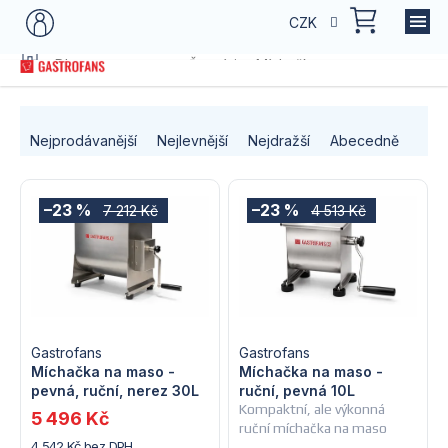
Přejít
NÁKU
CZK
na
KOŠÍK
obsah
Domů
Dle typu provozu
Řezníci
Míchačky masa
Ř
Nejprodávanější
Nejlevnější
Nejdražší
Abecedně
a
V
z
–23 %
–23 %
7 212 Kč
4 513 Kč
ý
e
p
n
i
í
s
Gastrofans
Gastrofans
p
Míchačka na maso -
Míchačka na maso -
pevná, ruční, nerez 30L
ruční, pevná 10L
p
r
Kompaktní, ale výkonná
5 496 Kč
ruční míchačka na maso
r
4 542 Kč bez DPH