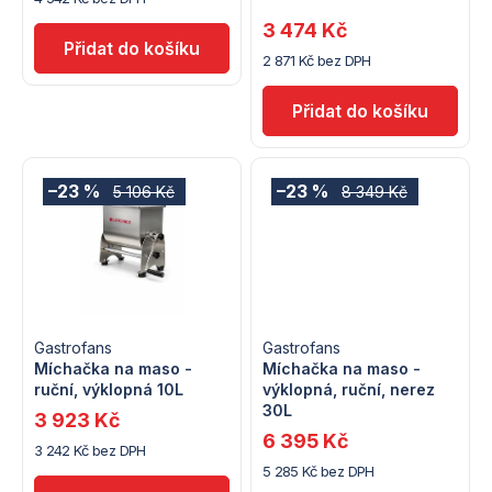
o
3 474 Kč
o
d
2 871 Kč bez DPH
d
u
u
k
k
t
–23 %
–23 %
5 106 Kč
8 349 Kč
t
ů
ů
Gastrofans
Gastrofans
Míchačka na maso -
Míchačka na maso -
ruční, výklopná 10L
výklopná, ruční, nerez
30L
3 923 Kč
6 395 Kč
3 242 Kč bez DPH
5 285 Kč bez DPH