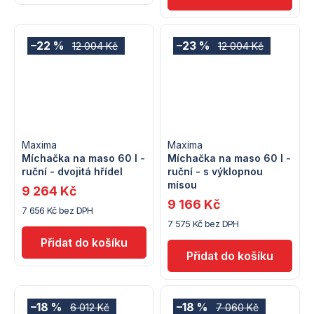
–22 %
–23 %
12 004 Kč
12 004 Kč
Maxima
Maxima
Míchačka na maso 60 l -
Míchačka na maso 60 l -
ruční - dvojitá hřídel
ruční - s výklopnou
mísou
9 264 Kč
9 166 Kč
7 656 Kč bez DPH
7 575 Kč bez DPH
–18 %
–18 %
6 012 Kč
7 060 Kč