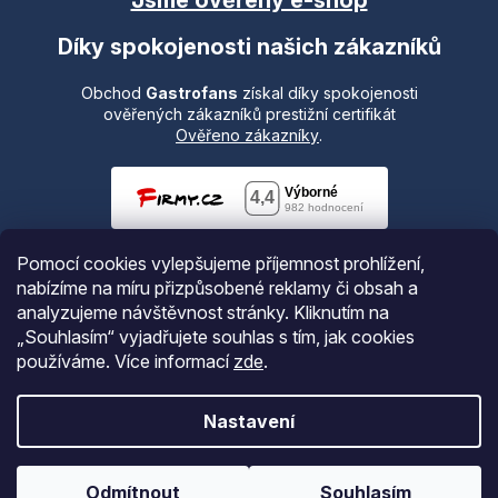
Díky spokojenosti našich zákazníků
Obchod
Gastrofans
získal díky spokojenosti
ověřených zákazníků prestižní certifikát
Ověřeno zákazníky
.
Pomocí cookies vylepšujeme příjemnost prohlížení,
nabízíme na míru přizpůsobené reklamy či obsah a
analyzujeme návštěvnost stránky. Kliknutím na
„Souhlasím“ vyjadřujete souhlas s tím, jak cookies
používáme.
Více informací
zde
.
Vytvořil Shoptet
Nastavení
Copyright 2026
Gastrofans.cz
. Všechna práva vyhrazena.
Odmítnout
Souhlasím
Upravit nastavení cookies