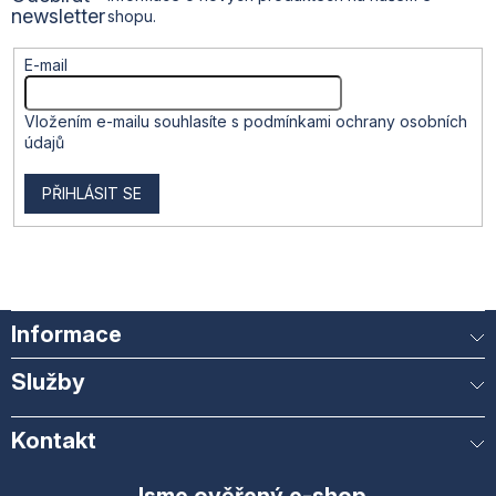
í
newsletter
shopu.
E-mail
Vložením e-mailu souhlasíte s
podmínkami ochrany osobních
údajů
PŘIHLÁSIT SE
Informace
Služby
Kontakt
Jsme ověřený e-shop