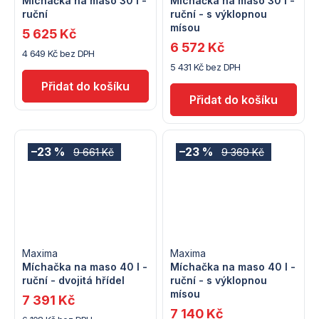
Míchačka na maso 30 l -
Míchačka na maso 30 l -
ruční
ruční - s výklopnou
mísou
5 625 Kč
6 572 Kč
4 649 Kč bez DPH
5 431 Kč bez DPH
–23 %
–23 %
9 661 Kč
9 369 Kč
Maxima
Maxima
Míchačka na maso 40 l -
Míchačka na maso 40 l -
ruční - dvojitá hřídel
ruční - s výklopnou
mísou
7 391 Kč
7 140 Kč