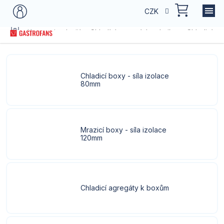
Přejít
NÁKU
CZK
na
KOŠÍK
obsah
Domů
Kategorie zboží
Chladící a mrazící technika
Chladicí a 
Chladicí boxy - síla izolace
80mm
Mrazicí boxy - síla izolace
120mm
Chladicí agregáty k boxům