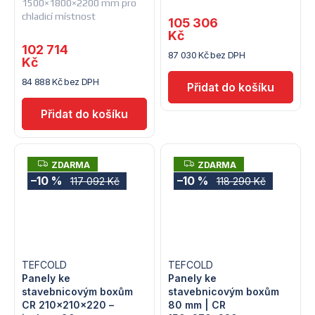
1500×1800×2200 mm pro
chladicí místnost
105 306
Kč
102 714
87 030 Kč bez DPH
Kč
84 888 Kč bez DPH
Z
Z
ZDARMA
ZDARMA
D
D
–10 %
–10 %
117 092 Kč
118 290 Kč
A
A
R
R
M
M
A
A
TEFCOLD
TEFCOLD
Panely ke
Panely ke
stavebnicovým boxům
stavebnicovým boxům
CR 210x210x220 –
80 mm | CR