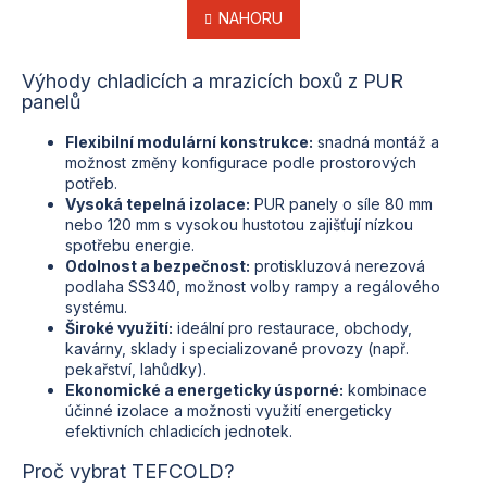
á
l
NAHORU
n
k
á
o
d
v
Výhody chladicích a mrazicích boxů z PUR
a
á
panelů
c
n
í
í
p
Flexibilní modulární konstrukce:
snadná montáž a
r
možnost změny konfigurace podle prostorových
v
potřeb.
k
Vysoká tepelná izolace:
PUR panely o síle 80 mm
y
nebo 120 mm s vysokou hustotou zajišťují nízkou
v
spotřebu energie.
ý
Odolnost a bezpečnost:
protiskluzová nerezová
p
podlaha SS340, možnost volby rampy a regálového
i
systému.
s
Široké využití:
ideální pro restaurace, obchody,
u
kavárny, sklady i specializované provozy (např.
pekařství, lahůdky).
Ekonomické a energeticky úsporné:
kombinace
účinné izolace a možnosti využití energeticky
efektivních chladicích jednotek.
Proč vybrat TEFCOLD?