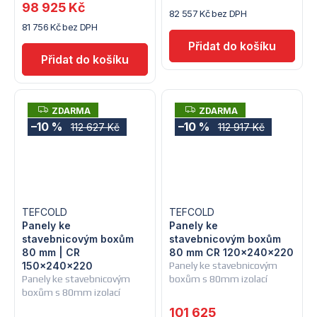
98 925 Kč
82 557 Kč bez DPH
81 756 Kč bez DPH
Z
Z
ZDARMA
ZDARMA
D
D
–10 %
–10 %
112 627 Kč
112 917 Kč
A
A
R
R
M
M
A
A
TEFCOLD
TEFCOLD
Panely ke
Panely ke
stavebnicovým boxům
stavebnicovým boxům
80 mm | CR
80 mm CR 120x240x220
150x240x220
Panely ke stavebnicovým
Panely ke stavebnicovým
boxům s 80mm izolací
boxům s 80mm izolací
101 625