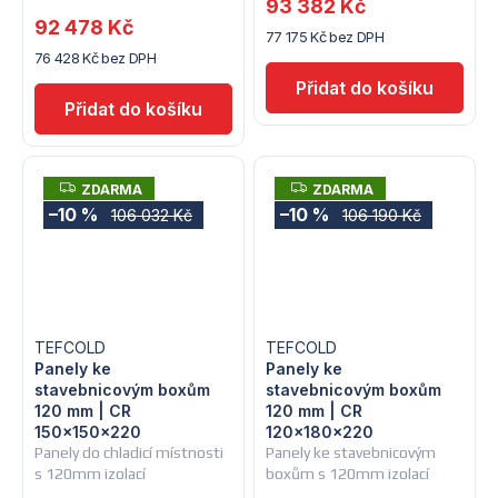
93 382 Kč
92 478 Kč
77 175 Kč bez DPH
76 428 Kč bez DPH
Z
Z
ZDARMA
ZDARMA
D
D
–10 %
–10 %
106 032 Kč
106 190 Kč
A
A
R
R
M
M
A
A
TEFCOLD
TEFCOLD
Panely ke
Panely ke
stavebnicovým boxům
stavebnicovým boxům
120 mm | CR
120 mm | CR
150x150x220
120x180x220
Panely do chladicí místnosti
Panely ke stavebnicovým
s 120mm izolací
boxům s 120mm izolací