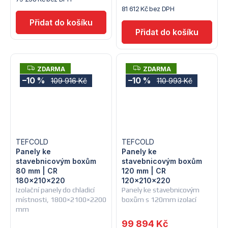
81 612 Kč bez DPH
Z
Z
ZDARMA
ZDARMA
D
D
–10 %
–10 %
109 916 Kč
110 993 Kč
A
A
R
R
M
M
A
A
TEFCOLD
TEFCOLD
Panely ke
Panely ke
stavebnicovým boxům
stavebnicovým boxům
80 mm | CR
120 mm | CR
180×210×220
120x210x220
Izolační panely do chladicí
Panely ke stavebnicovým
místnosti, 1800×2100×2200
boxům s 120mm izolací
mm
99 894 Kč