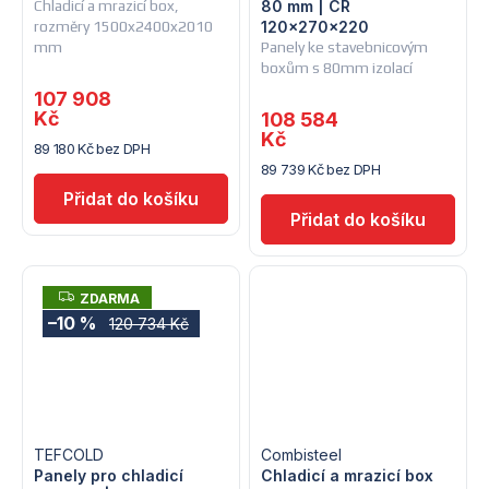
Chladicí a mrazicí box,
80 mm | CR
rozměry 1500x2400x2010
120x270x220
mm
Panely ke stavebnicovým
boxům s 80mm izolací
107 908
Kč
108 584
Kč
89 180 Kč bez DPH
89 739 Kč bez DPH
Z
ZDARMA
D
–10 %
120 734 Kč
A
R
M
A
TEFCOLD
Combisteel
Panely pro chladicí
Chladicí a mrazicí box