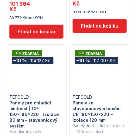
Kč
101 364
Kč
83 988 Kč bez DPH
83 772 Kč bez DPH
Z
Z
ZDARMA
ZDARMA
D
D
–10 %
–10 %
114 127 Kč
117 007 Kč
A
A
R
R
M
M
A
A
TEFCOLD
TEFCOLD
Panely pro chladicí
Panely ke
místnost | CR
stavebnicovým boxům
150×180×220 | izolace
CR 180x150x220 –
80 mm – stavebnicový
izolace 120 mm
systém
Panely do chladicí místnosti
Modulární panely
s 120mm izolací