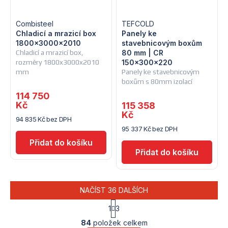
Combisteel
TEFCOLD
Chladicí a mrazicí box
Panely ke
1800x3000x2010
stavebnicovým boxům
Chladicí a mrazicí box,
80 mm | CR
rozměry 1800x3000x2010
150x300x220
mm
Panely ke stavebnicovým
boxům s 80mm izolací
114 750
Kč
115 358
Kč
94 835 Kč bez DPH
95 337 Kč bez DPH
NAČÍST 36 DALŠÍCH
S
1
3
t
O
r
84
položek celkem
v