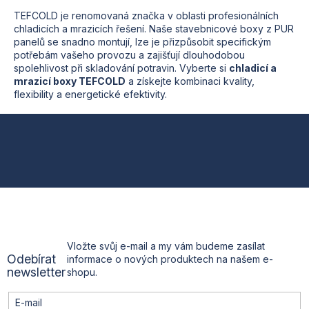
TEFCOLD je renomovaná značka v oblasti profesionálních
chladicích a mrazicích řešení. Naše stavebnicové boxy z PUR
panelů se snadno montují, lze je přizpůsobit specifickým
potřebám vašeho provozu a zajišťují dlouhodobou
spolehlivost při skladování potravin. Vyberte si
chladicí a
mrazicí boxy TEFCOLD
a získejte kombinaci kvality,
flexibility a energetické efektivity.
Z
á
p
a
t
Vložte svůj e-mail a my vám budeme zasílat
Odebírat
informace o nových produktech na našem e-
í
newsletter
shopu.
E-mail