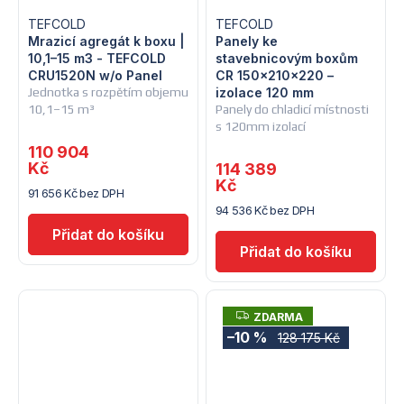
TEFCOLD
TEFCOLD
Mrazicí agregát k boxu |
Panely ke
10,1–15 m3 - TEFCOLD
stavebnicovým boxům
CRU1520N w/o Panel
CR 150x210x220 –
Jednotka s rozpětím objemu
izolace 120 mm
10,1–15 m³
Panely do chladicí místnosti
s 120mm izolací
110 904
Kč
114 389
Kč
91 656 Kč bez DPH
94 536 Kč bez DPH
Z
ZDARMA
D
–10 %
128 175 Kč
A
R
M
A