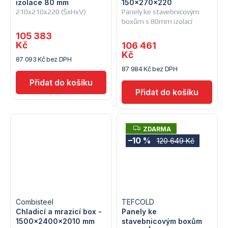
izolace 80 mm
150x270x220
210x210x220 (ŠxHxV)
Panely ke stavebnicovým
boxům s 80mm izolací
105 383
Kč
106 461
Kč
87 093 Kč bez DPH
87 984 Kč bez DPH
Z
ZDARMA
D
–10 %
120 649 Kč
A
R
M
A
Combisteel
TEFCOLD
Chladicí a mrazicí box -
Panely ke
1500x2400x2010 mm
stavebnicovým boxům