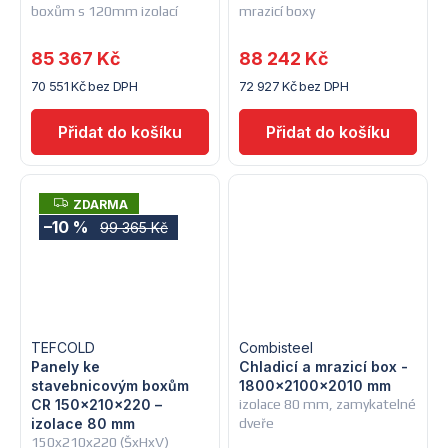
boxům s 120mm izolací
mrazicí boxy
85 367 Kč
88 242 Kč
70 551 Kč bez DPH
72 927 Kč bez DPH
Z
ZDARMA
D
–10 %
99 365 Kč
A
R
M
A
TEFCOLD
Combisteel
Panely ke
Chladicí a mrazicí box -
stavebnicovým boxům
1800x2100x2010 mm
CR 150x210x220 –
izolace 80 mm, zamykatelné
izolace 80 mm
dveře
150x210x220 (ŠxHxV)