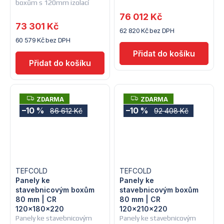
boxům s 120mm izolací
76 012 Kč
73 301 Kč
62 820 Kč bez DPH
60 579 Kč bez DPH
Z
Z
ZDARMA
ZDARMA
D
D
–10 %
–10 %
86 612 Kč
92 408 Kč
A
A
R
R
M
M
A
A
TEFCOLD
TEFCOLD
Panely ke
Panely ke
stavebnicovým boxům
stavebnicovým boxům
80 mm | CR
80 mm | CR
120x180x220
120x210x220
Panely ke stavebnicovým
Panely ke stavebnicovým