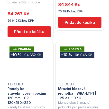
boxům s 80mm izolací
84 844 Kč
70 119 Kč bez DPH
84 267 Kč
69 642 Kč bez DPH
Z
Z
ZDARMA
ZDARMA
D
D
–10 %
–10 %
94 852 Kč
98 046 Kč
A
A
R
R
M
M
A
A
TEFCOLD
TEFCOLD
Panely ke
Mrazicí bloková
stavebnicovým boxům
jednotka | WRA-L11-1 |
120 mm | CR
-25 až -10 °C
120x150x220
Monobloková mrazicí
Panely ke stavebnicovým
jednotka pro profesionální