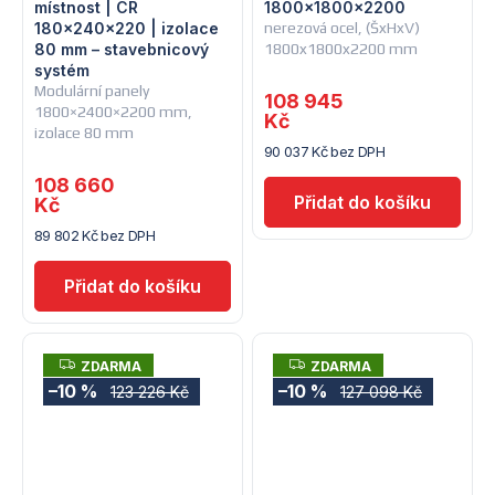
místnost | CR
1800x1800x2200
180×240×220 | izolace
nerezová ocel, (ŠxHxV)
80 mm – stavebnicový
1800x1800x2200 mm
systém
Modulární panely
108 945
1800×2400×2200 mm,
Kč
izolace 80 mm
90 037 Kč bez DPH
108 660
Kč
89 802 Kč bez DPH
Z
Z
ZDARMA
ZDARMA
D
D
–10 %
–10 %
123 226 Kč
127 098 Kč
A
A
R
R
M
M
A
A