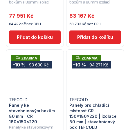
boxům s 80mm izolací
boxům s 80mm izolací
77 951 Kč
83 167 Kč
64 422 Kč bez DPH
68 733 Kč bez DPH
Z
Z
ZDARMA
ZDARMA
D
D
–10 %
–10 %
93 630 Kč
94 271 Kč
A
A
R
R
M
M
A
A
TEFCOLD
TEFCOLD
Panely ke
Panely pro chladicí
stavebnicovým boxům
místnost CR
80 mm | CR
150×180×220 | izolace
180x150x220
80 mm | stavebnicový
Panely ke stavebnicovým
box TEFCOLD