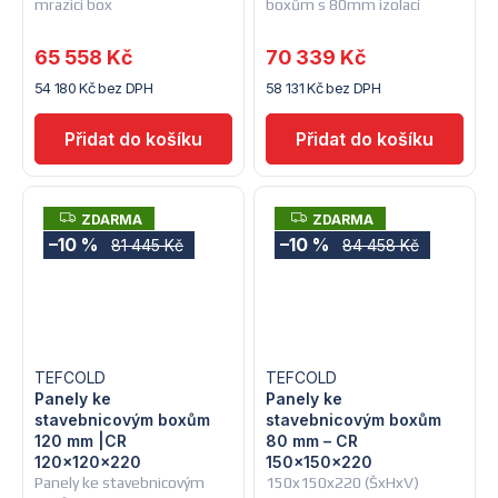
mrazicí box
boxům s 80mm izolací
65 558 Kč
70 339 Kč
54 180 Kč bez DPH
58 131 Kč bez DPH
Z
Z
ZDARMA
ZDARMA
D
D
–10 %
–10 %
81 445 Kč
84 458 Kč
A
A
R
R
M
M
A
A
TEFCOLD
TEFCOLD
Panely ke
Panely ke
stavebnicovým boxům
stavebnicovým boxům
120 mm |CR
80 mm – CR
120x120x220
150x150x220
Panely ke stavebnicovým
150x150x220 (ŠxHxV)