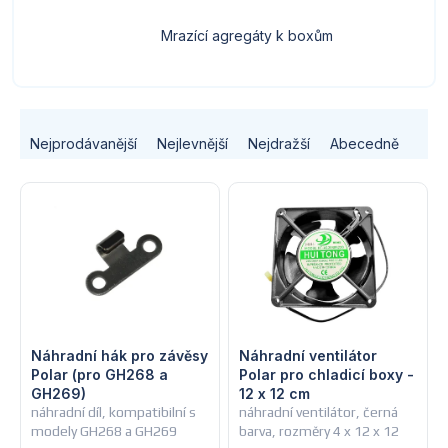
Mrazící agregáty k boxům
Ř
Nejprodávanější
Nejlevnější
Nejdražší
Abecedně
a
V
z
ý
e
p
n
i
í
s
Náhradní hák pro závěsy
Náhradní ventilátor
p
Polar (pro GH268 a
Polar pro chladicí boxy -
GH269)
12 x 12 cm
p
r
náhradní díl, kompatibilní s
náhradní ventilátor, černá
modely GH268 a GH269
barva, rozměry 4 x 12 x 12
r