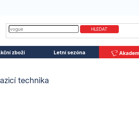
HLEDAT
kční zboží
Letní sezóna
Akadem
azicí technika
roký sortiment produktů, od profesionálních
chladniček
,
mrazá
ky na nápoje
, až po sofistikované
chladící stoly
,
konvektomat
Všechny naše produkty jsou vybrány s ohledem na vysoké po
 kaváren a jiných gastronomických zařízení, které potřebují spole
ládnout nároky intenzivního každodenního používání.