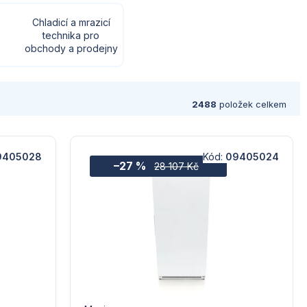
Chladicí a mrazicí
technika pro
obchody a prodejny
2488
položek celkem
9405028
Kód:
09405024
–27 %
28 107 Kč