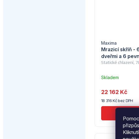
Maxima
Mrazicí skříň - 
dveřmi a 6 pevn
Statické chlazení,
Skladem
u
dodavatele
22 162 Kč
(10)
18 316 Kč bez DPH
Pomocí
přizpů
Kliknut
použí