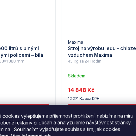
Maxima
600 litrů s plnými
Stroj na výrobu ledu - chlaz
ými policemi – bílá
vzduchem Maxima
 780×1900 mm
45 Kg za 24 Hodin
Skladem
–
Troubsko
14 848 Kč
12 271 Kč bez DPH
 cookies vylepšujeme příjemnost prohlížení, nabízíme na míru
sobené reklamy či obsah a analyzujeme návštěvnost stránky.
ím na „Souhlasím“ vyjadřujete souhlas s tím, jak cookies
váme.
Více informací
zde
.