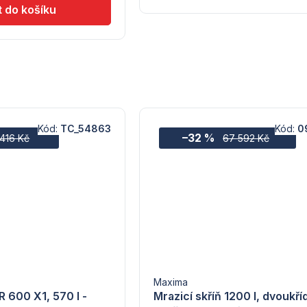
Kód:
TC_54863
Kód:
0
–32 %
 416 Kč
67 592 Kč
Maxima
R 600 X1, 570 l -
Mrazicí skříň 1200 l, dvoukříd