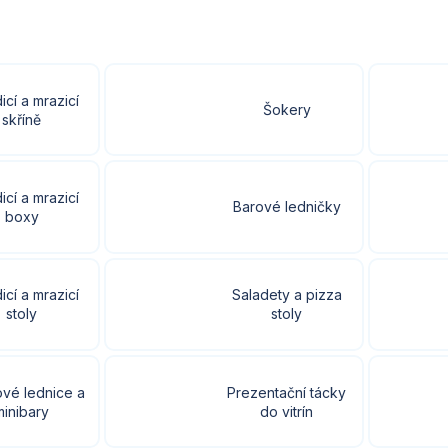
icí a mrazicí
Šokery
skříně
icí a mrazicí
Barové ledničky
boxy
icí a mrazicí
Saladety a pizza
stoly
stoly
ové lednice a
Prezentační tácky
minibary
do vitrín