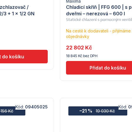
Maxima
zchlazovač /
Chladicí skříň | FFG 600 | s 
/3 + 1 x 1/2 GN
dveřmi – nerezová – 600 l
Statické chlazení s pomocným vent
Průměrné
hodnocení
Na cestě k dodavateli - přijímáme
produktu
objednávky
je
5,0
22 802 Kč
z
18 845 Kč bez DPH
5
hvězdiček.
Kód:
09405025
Kód:
0
–21 %
 156 Kč
19 030 Kč