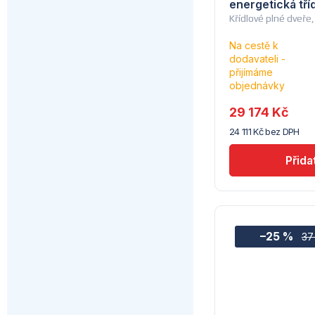
energetická tří
Křídlové plné dveře,
Na cestě k
dodavateli -
přijímáme
objednávky
29 174 Kč
24 111 Kč bez DPH
–25 %
37