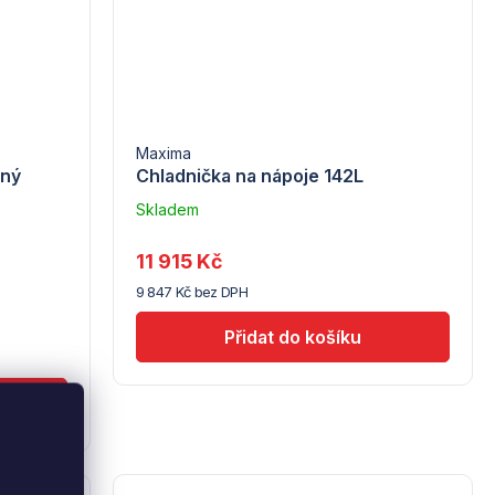
Maxima
ený
Chladnička na nápoje 142L
Skladem
u
dodavatele
11 915 Kč
(10)
9 847 Kč bez DPH