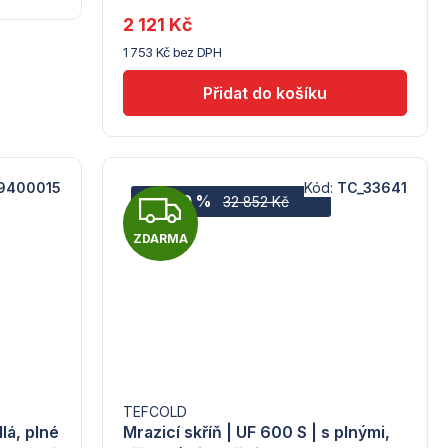
je
2 121 Kč
5,0
1 753 Kč bez DPH
z
5
hvězdiček.
9400015
Kód:
TC_33641
Z
–10 %
32 852 Kč
ZDARMA
D
A
R
M
A
TEFCOLD
lá, plné
Mrazicí skříň | UF 600 S | s plnými,