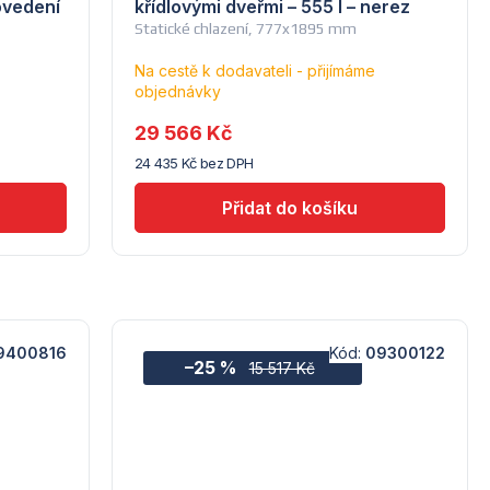
ovedení
křídlovými dveřmi – 555 l – nerez
Statické chlazení, 777x1895 mm
Na cestě k dodavateli - přijímáme
objednávky
29 566 Kč
24 435 Kč bez DPH
9400816
Kód:
09300122
–25 %
15 517 Kč