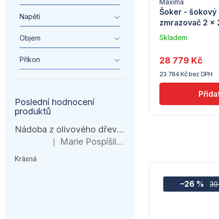
r
Maxima
o
Šoker - šokový 
Napětí
o
zmrazovač 2 x 2
d
Skladem
Objem
d
u
u
dodavatele
u
Příkon
28 779 Kč
(10)
k
23 784 Kč bez DPH
k
t
t
Poslední hodnocení
ů
produktů
ů
Nádoba z olivového dřeva, HENDI, 245x198x(H)194mm
Marie Pospíšilová
|
Hodnocení produktu je 5 z 5 hvězdiček.
Krásná
–26 %
30