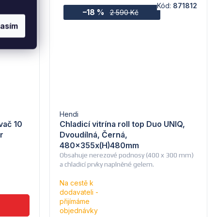
9400930
Kód:
871812
–18 %
2 590 Kč
lasím
Hendi
vač 10
Chladicí vitrína roll top Duo UNIQ,
r
Dvoudílná, Černá,
480x355x(H)480mm
Obsahuje nerezové podnosy (400 x 300 mm)
a chladicí prvky naplněné gelem.
Na cestě k
dodavateli -
Průměrné
přijímáme
hodnocení
objednávky
produktu