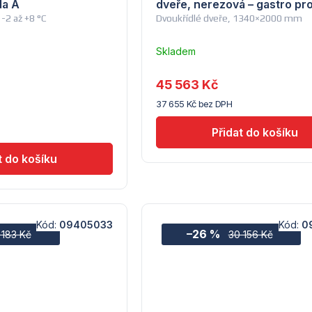
da A
dveře, nerezová – gastro pr
 -2 až +8 °C
Dvoukřídlé dveře, 1340×2000 mm
Skladem
u
Průměrné
dodavatele
hodnocení
45 563 Kč
(10)
produktu
37 655 Kč bez DPH
je
4,5
z
5
hvězdiček.
Kód:
09405033
Kód:
0
–26 %
 183 Kč
30 156 Kč