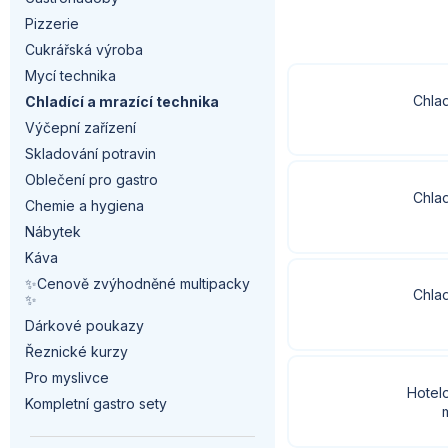
a
Pizzerie
n
Cukrářská výroba
Mycí technika
n
Chlad
Chladící a mrazící technika
í
Výčepní zařízení
Skladování potravin
p
Oblečení pro gastro
Chlad
a
Chemie a hygiena
Nábytek
n
Káva
✨Cenově zvýhodněné multipacky
e
Chlad
✨
l
Dárkové poukazy
Řeznické kurzy
Pro myslivce
Hotel
Kompletní gastro sety