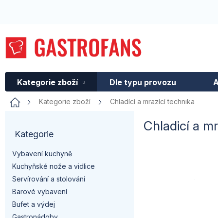
Přejít
na
obsah
Kategorie zboží
Dle typu provozu
A
Domů
Kategorie zboží
Chladící a mrazící technika
P
Chladicí a mr
Kategorie
Přeskočit
o
kategorie
Vybavení kuchyně
s
Nabízíme ši
Kuchyňské nože a vidlice
přes
lednič
t
Servírování a stolování
techniku
. 
Barové vybavení
restaurací,
r
schopné zv
Bufet a výdej
Gastronádoby