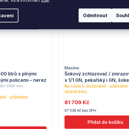
Kód:
09405029
Kód:
0
–5 %
 084 Kč
86 077 Kč
tavení
Odmítnout
Souh
Maxima
600 litrů s plnými
Šokový zchlazovač / zmrazo
ými policemi – nerez
x 1/1 GN, pekařský i GN, šoke
 780×1900 mm
Na cestě k dodavateli - přijímáme
objednávky
eli - přijímáme
81 709 Kč
67 528 Kč bez DPH