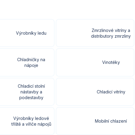
Zmrzlinové vitríny a
Výrobníky ledu
distributory zmrzliny
Chladničky na
Vinotéky
nápoje
Chladicí stolní
nástavby a
Chladicí vitríny
podestavby
Výrobníky ledové
Mobilní chlazení
tříště a vířiče nápojů