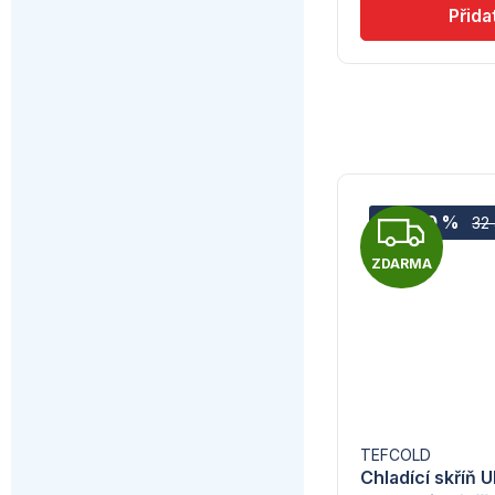
Z
–10 %
32
ZDARMA
D
A
R
M
A
TEFCOLD
Chladící skříň U