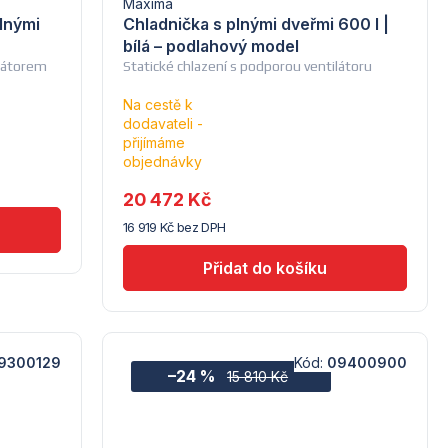
Maxima
plnými
Chladnička s plnými dveřmi 600 l |
bílá – podlahový model
ilátorem
Statické chlazení s podporou ventilátoru
Na cestě k
dodavateli -
Průměrné
přijímáme
hodnocení
objednávky
produktu
je
20 472 Kč
5,0
16 919 Kč bez DPH
z
5
hvězdiček.
9300129
Kód:
09400900
–24 %
15 810 Kč