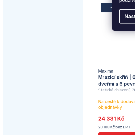
–26 %
33
Nas
Maxima
Mrazicí skříň | 
dveřmi a 6 pevn
Statické chlazení,
Na cestě k dodavat
objednávky
24 331 Kč
20 108 Kč bez DPH