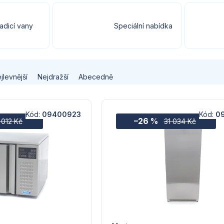
adicí vany
Speciální nabídka
jlevnější
Nejdražší
Abecedně
Kód:
09400923
Kód:
0
–26 %
 012 Kč
31 034 Kč