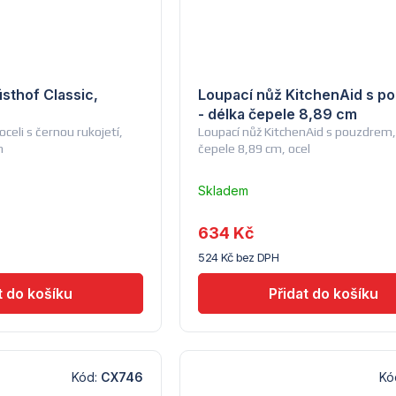
sthof Classic,
Loupací nůž KitchenAid s p
- délka čepele 8,89 cm
oceli s černou rukojetí,
Loupací nůž KitchenAid s pouzdrem,
m
čepele 8,89 cm, ocel
Skladem
u
dodavatele
634 Kč
(10)
524 Kč bez DPH
Kód:
CX746
Kó