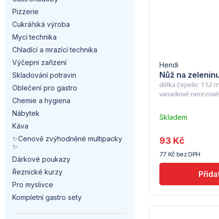
a
i
í
Pizzerie
n
s
Cukrářská výroba
p
Mycí technika
n
p
r
Chladící a mrazící technika
í
r
Výčepní zařízení
Hendi
o
Nůž na zeleninu
Skladování potravin
p
o
délka čepele: 112
Oblečení pro gastro
d
vanadiové nerezové
a
Chemie a hygiena
d
u
Nábytek
Skladem
n
u
Káva
–
k
Troubsko
✨Cenově zvýhodněné multipacky
e
93 Kč
k
✨
t
77 Kč bez DPH
l
Dárkové poukazy
t
ů
Řeznické kurzy
ů
Pro myslivce
Kompletní gastro sety