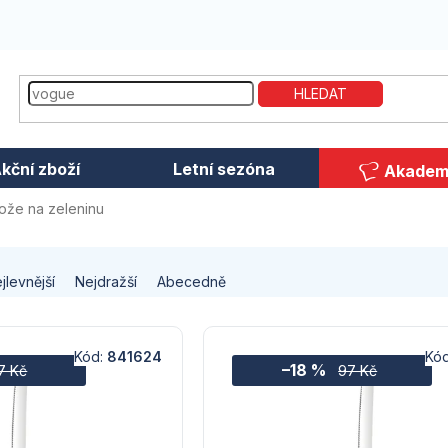
HLEDAT
kční zboží
Letní sezóna
Akadem
ože na zeleninu
jlevnější
Nejdražší
Abecedně
Kód:
841624
Kó
–18 %
7 Kč
97 Kč