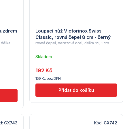
ouzdrem
Loupací nůž Victorinox Swiss
Classic, rovná čepel 8 cm - černý
 délka
rovná čepel, nerezová ocel, délka 19,1 cm
Skladem
u
dodavatele
192 Kč
(10)
159 Kč bez DPH
d:
CX743
Kód:
CX742