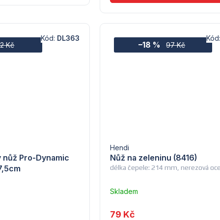
Kód:
DL363
Kód
–18 %
42 Kč
97 Kč
Hendi
ý nůž Pro-Dynamic
Nůž na zeleninu (8416)
7,5cm
délka čepele: 214 mm, nerezová oce
Skladem
u
dodavatele
79 Kč
(7) -