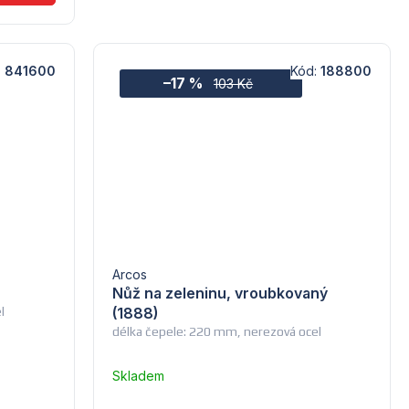
:
841600
Kód:
188800
–17 %
103 Kč
Arcos
Nůž na zeleninu, vroubkovaný
l
(1888)
délka čepele: 220 mm, nerezová ocel
Skladem
u