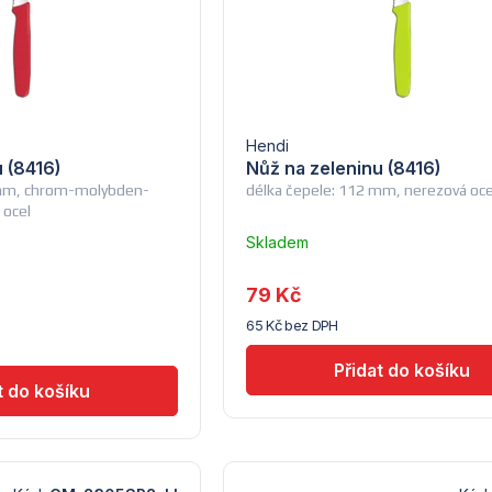
Hendi
 (8416)
Nůž na zeleninu (8416)
 mm, chrom-molybden-
délka čepele: 112 mm, nerezová oce
 ocel
Skladem
–
Průměrné
Troubsko
hodnocení
79 Kč
produktu
65 Kč bez DPH
je
5,0
z
5
hvězdiček.