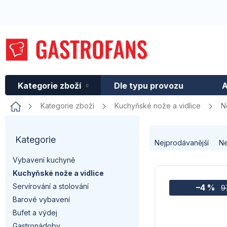
Přejít
na
obsah
Kategorie zboží
Dle typu provozu
A
Domů
Kategorie zboží
Kuchyňské nože a vidlice
N
P
Ř
Kategorie
Přeskočit
o
Nejprodávanější
Ne
kategorie
a
Vybavení kuchyně
s
V
Kuchyňské nože a vidlice
z
t
Servírování a stolování
–4 %
ý
9
e
Barové vybavení
r
p
Bufet a výdej
n
Gastronádoby