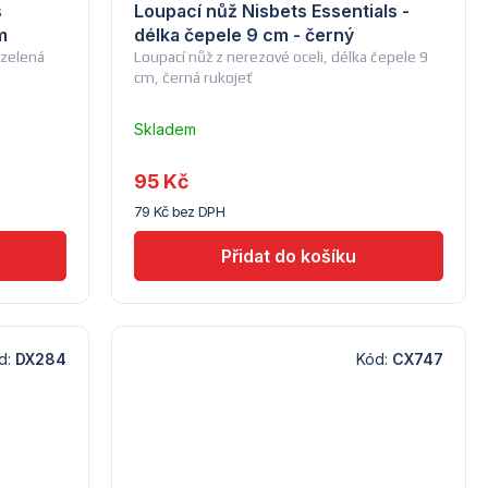
s
Loupací nůž Nisbets Essentials -
m
délka čepele 9 cm - černý
 zelená
Loupací nůž z nerezové oceli, délka čepele 9
cm, černá rukojeť
Skladem
u
dodavatele
95 Kč
(10)
79 Kč bez DPH
d:
DX284
Kód:
CX747