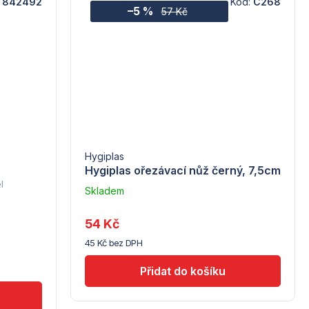
:
842492
Kód:
C268
–5 %
57 Kč
Hygiplas
Hygiplas ořezávací nůž černý, 7,5cm
l
Skladem
u
dodavatele
54 Kč
(10)
45 Kč bez DPH