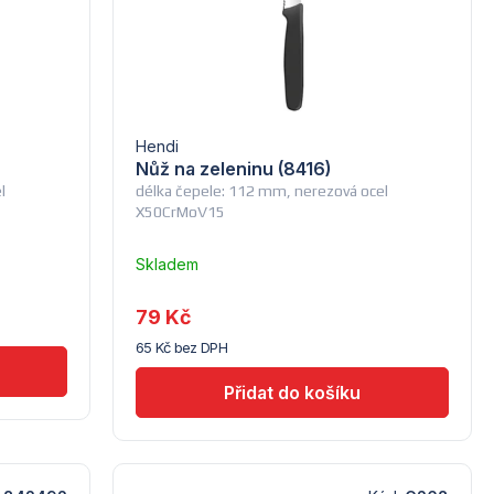
Hendi
Nůž na zeleninu (8416)
l
délka čepele: 112 mm, nerezová ocel
X50CrMoV15
Skladem
–
Troubsko
79 Kč
65 Kč bez DPH