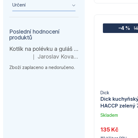
Určení
–4 %
1
Poslední hodnocení
produktů
Kotlík na polévku a guláš 10 l – černá várnice s ohřívačem
Jaroslav Kovanda
|
Hodnocení produktu je 1 z 5 hvězdiček.
Zboží zaplaceno a nedoručeno.
Dick
Dick kuchyňsk
HACCP zelený 
Skladem
u
dodavatele
135 Kč
(10)