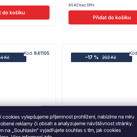
65 Kč bez DPH
Hendi
Kód:
841105
Kód
–17 %
4 Kč
202 Kč
 cookies vylepšujeme příjemnost prohlížení, nabízíme na míru
Hendi
sobené reklamy či obsah a analyzujeme návštěvnost stránky.
ovný model, Černá,
Loupací nůž, Kitchen Line, 
ím na „Souhlasím“ vyjadřujete souhlas s tím, jak cookies
(L)200mm
váme.
Více informací
zde
.