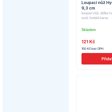
Loupací nůž Hyg
9,3 cm
loupací nůž, délka 
ocel, hnědá barva
Skladem
u
dodavatele
121 Kč
(10)
100 Kč bez DPH