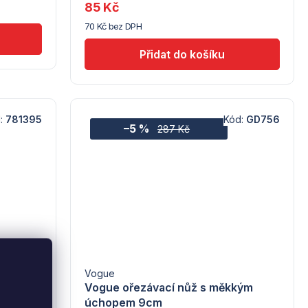
dodavatele
85 Kč
(7) -
70 Kč bez DPH
Hendi
:
781395
Kód:
GD756
–5 %
287 Kč
Vogue
Černá,
Vogue ořezávací nůž s měkkým
úchopem 9cm