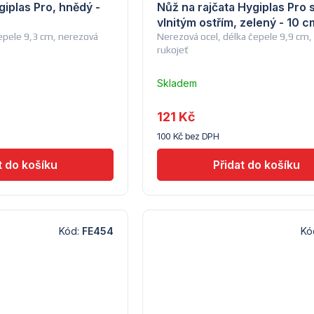
iplas Pro, hnědý -
Nůž na rajčata Hygiplas Pro 
vlnitým ostřím, zelený - 10 c
čepele 9,3 cm, nerezová
Nerezová ocel, délka čepele 9,9 cm,
rukojeť
Skladem
u
dodavatele
121 Kč
(10)
100 Kč bez DPH
Kód:
FE454
Kó