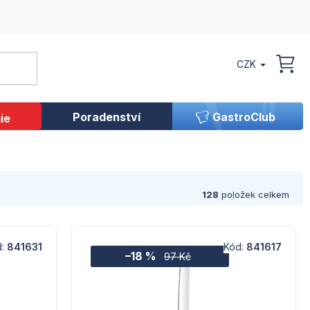
CZK
NÁK
KOŠ
Poradenství
GastroClub
ie
128
položek celkem
d:
841631
Kód:
841617
–18 %
97 Kč