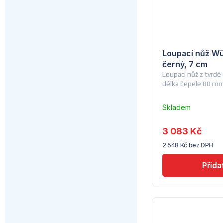
Loupací nůž Wü
černý, 7 cm
Loupací nůž z tvrdé 
délka čepele 80 m
Skladem
u
dodavatele
3 083 Kč
(10)
2 548 Kč bez DPH