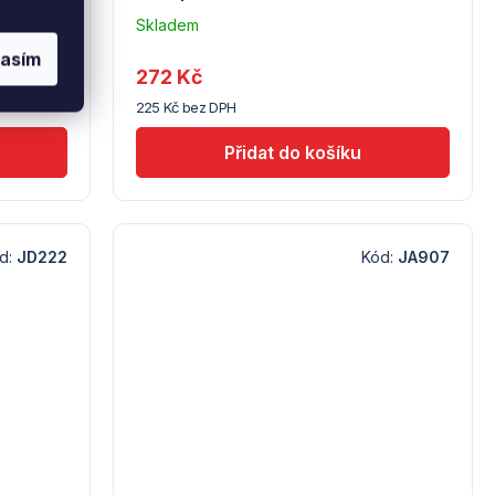
Skladem
u
lasím
dodavatele
272 Kč
(10)
225 Kč bez DPH
d:
JD222
Kód:
JA907