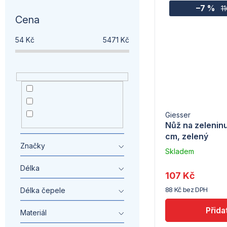
–7 %
1
Cena
54
Kč
5471
Kč
nemazat
19
Medailonek -
Giesser
7
Univerzální
Nůž na zelenin
stare
43
cm, zelený
Značky
Skladem
u
Délka
dodavatele
107 Kč
(5) -
88 Kč bez DPH
Tomgast
Délka čepele
Materiál