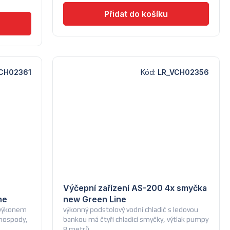
CH02361
Kód:
LR_VCH02356
Výčepní zařízení AS-200 4x smyčka
ne
new Green Line
s výkonem
výkonný podstolový vodní chladič s ledovou
 hospody,
bankou má čtyři chladicí smyčky, výtlak pumpy
8 metrů