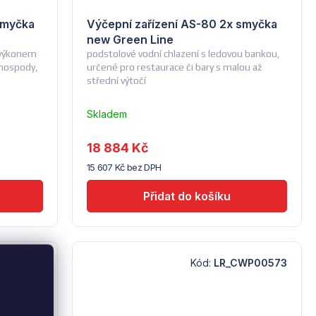
smyčka
Výčepní zařízení AS-80 2x smyčka
new Green Line
s výkonem
podstolové vodní chlazení s ledovou bankou,
 hospody,
určené pro restaurace či bary s malou až
střední výtočí
Skladem
u
dodavatele
18 884 Kč
(14) -
15 607 Kč bez DPH
Lindr
WP00574
Kód:
LR_CWP00573