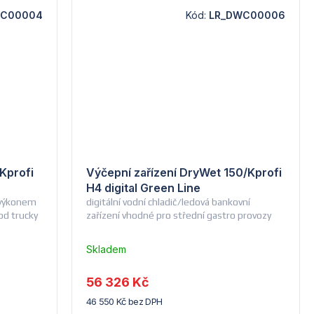
WC00004
Kód:
LR_DWC00006
Kprofi
Výčepní zařízení DryWet 150/Kprofi
H4 digital Green Line
s výkonem
digitální vodní chladič/ledová bankovní
ood trucky
zařízení vhodné pro střední gastro provozy
Skladem
u
dodavatele
56 326 Kč
(14) -
46 550 Kč bez DPH
Lindr