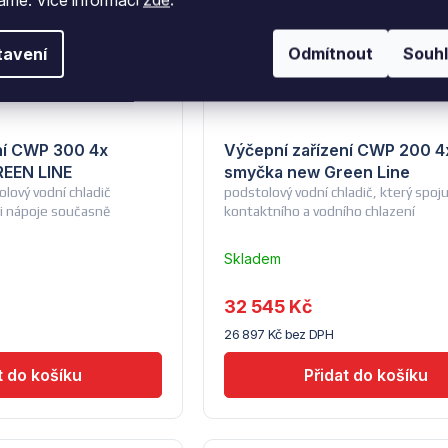
tavení
Odmítnout
Souh
ní CWP 300 4x
Výčepní zařízení CWP 200 4
EEN LINE
smyčka new Green Line
olový vodní chladič
podstolový vodní chladič, který spoj
ři nápoje současně
kontaktního a vodního chlazení
Skladem
u
dodavatele
32 545 Kč
(14) -
26 897 Kč bez DPH
Lindr