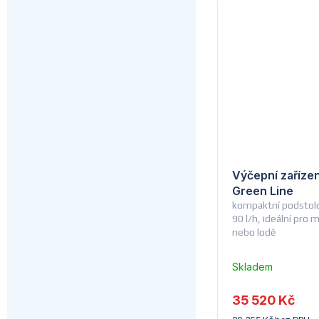
Výčepní zaříze
Green Line
kompaktní podstolo
90 l/h, ideální pro 
nebo lodě
Skladem
u
dodavatele
35 520 Kč
(14) -