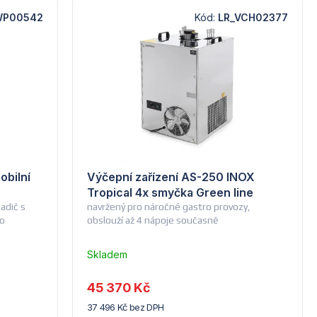
WP00542
Kód:
LR_VCH02377
obilní
Výčepní zařízení AS-250 INOX
Tropical 4x smyčka Green line
adič s
navržený pro náročné gastro provozy,
ro
obslouží až 4 nápoje současně
Skladem
u
dodavatele
45 370 Kč
(14) -
37 496 Kč bez DPH
Lindr