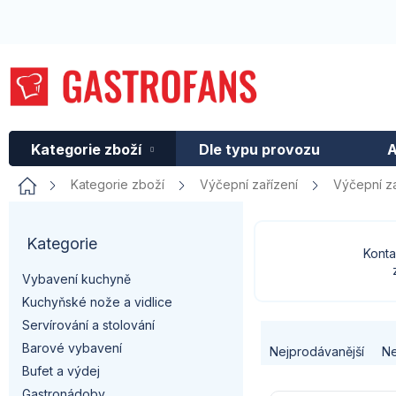
Přejít
na
obsah
Kategorie zboží
Dle typu provozu
A
Domů
Kategorie zboží
Výčepní zařízení
Výčepní za
P
Kategorie
Přeskočit
o
Konta
kategorie
Vybavení kuchyně
s
Kuchyňské nože a vidlice
t
Servírování a stolování
Ř
Barové vybavení
Nejprodávanější
Ne
r
a
Bufet a výdej
Gastronádoby