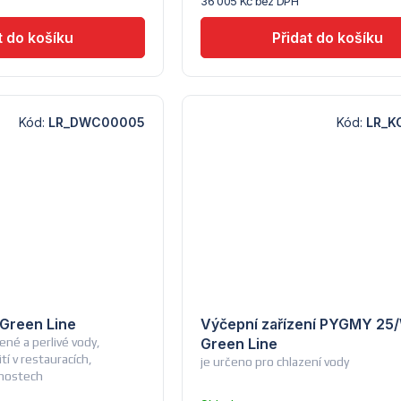
36 005 Kč bez DPH
Lindr
Kód:
LR_DWC00005
Kód:
LR_K
Green Line
Výčepní zařízení PYGMY 25
ené a perlivé vody,
Green Line
tí v restauracích,
je určeno pro chlazení vody
cnostech