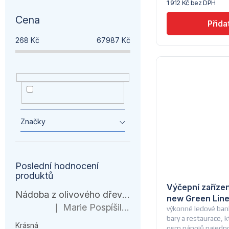
t
1 912 Kč bez DPH
Lindr
ů
Cena
ů
268
Kč
67987
Kč
Medailonek -
5
Univerzální
Značky
Poslední hodnocení
produktů
Výčepní zaříze
Nádoba z olivového dřeva, HENDI, 245x198x(H)194mm
new Green Lin
Marie Pospíšilová
|
výkonné ledové ban
Hodnocení produktu je 5 z 5 hvězdiček.
bary a restaurace, k
Krásná
osm nápojů najedn