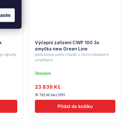
lasím
x
Výčepní zařízení CWP 100 3x
smyčka new Green Line
uje výhody
podstolový vodní chladič s třemi chladicími
smyčkami
Skladem
u
dodavatele
23 839 Kč
(14) -
19 702 Kč bez DPH
Lindr