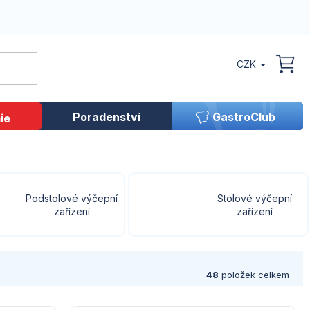
CZK
NÁK
KOŠ
Poradenství
GastroClub
ie
Podstolové výčepní
Stolové výčepní
zařízení
zařízení
48
položek celkem