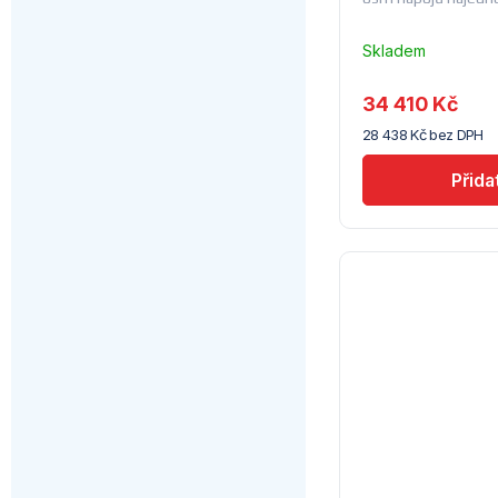
Skladem
u
dodavatele
34 410 Kč
(14) -
28 438 Kč bez DPH
Lindr