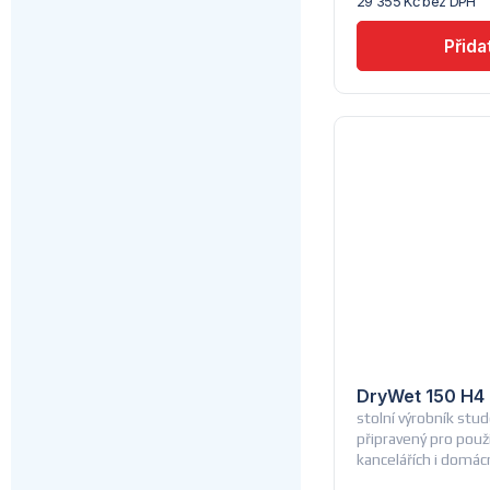
29 355 Kč bez DPH
Lindr
DryWet 150 H4 
stolní výrobník stud
připravený pro použi
kancelářích i domá