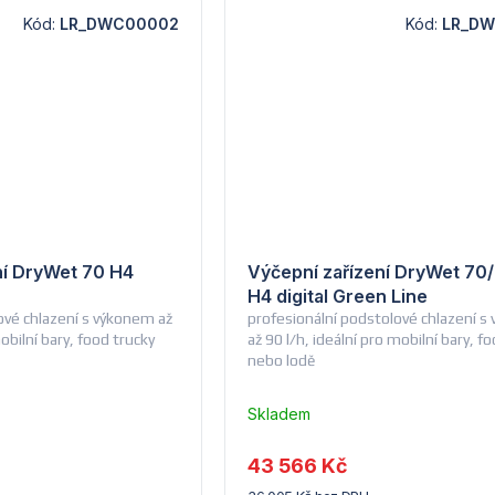
Kód:
LR_DWC00002
Kód:
LR_D
ní DryWet 70 H4
Výčepní zařízení DryWet 70/
H4 digital Green Line
vé chlazení s výkonem až
profesionální podstolové chlazení 
mobilní bary, food trucky
až 90 l/h, ideální pro mobilní bary, f
nebo lodě
Skladem
u
dodavatele
43 566 Kč
(14) -