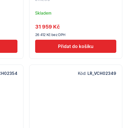
Skladem
u
dodavatele
31 959 Kč
(14) -
26 412 Kč bez DPH
Lindr
CH02354
Kód:
LR_VCH02349