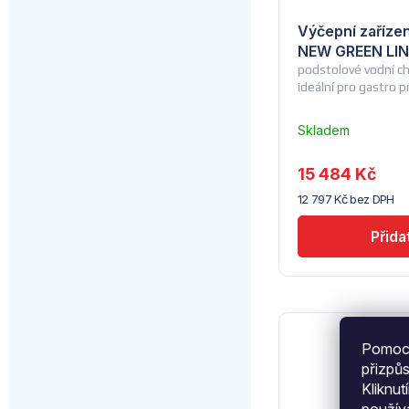
Výčepní zaříz
NEW GREEN LIN
podstolové vodní ch
ideální pro gastro p
Skladem
u
dodavatele
15 484 Kč
(14) -
12 797 Kč bez DPH
Lindr
Pomocí
přizpů
Kliknut
použí