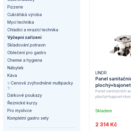
V
a
z
Pizzerie
ý
n
Cukrářská výroba
e
Mycí technika
p
n
n
Chladící a mrazící technika
i
í
Výčepní zařízení
í
Skladování potravin
s
p
p
Oblečení pro gastro
p
a
Chemie a hygiena
r
Nábytek
r
n
LINDR
o
Káva
Panel sanitačn
✨Cenově zvýhodněné multipacky
o
e
plochý+bajone
d
✨
Panel sanitačních a
d
l
Dárkové poukazy
plochý+bajonet+ko
u
Řeznické kurzy
u
Pro myslivce
Skladem
k
u
Kompletní gastro sety
k
dodavatele
t
2 314 Kč
(14) -