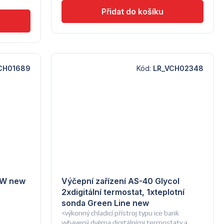
CH01689
Kód:
LR_VCH02348
/W new
Výčepní zařízení AS-40 Glycol
2xdigitální termostat, 1xteplotní
sonda Green Line new
<výkonný chladicí přístroj typu ice bank
vybavený dvěma digitálními termostaty a