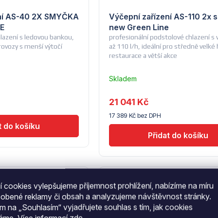
ení AS-40 2X SMYČKA
Výčepní zařízení AS-110 2x 
E
new Green Line
lazení s ledovou bankou,
profesionální podstolové chlazení 
rovozy s menší výtočí
až 110 l/h, ideální pro středně velké
restaurace a větší akce
Skladem
u
dodavatele
21 041 Kč
(14) -
17 389 Kč bez DPH
Lindr
Kód:
LR_CWP00578
Kód:
LR_C
 cookies vylepšujeme příjemnost prohlížení, nabízíme na míru
sobené reklamy či obsah a analyzujeme návštěvnost stránky.
ím na „Souhlasím“ vyjadřujete souhlas s tím, jak cookies
váme.
Více informací
zde
.