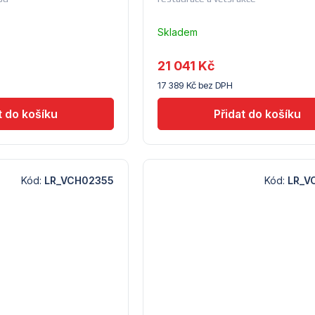
Skladem
u
dodavatele
21 041 Kč
(14) -
17 389 Kč bez DPH
Lindr
Kód:
LR_VCH02355
Kód:
LR_V