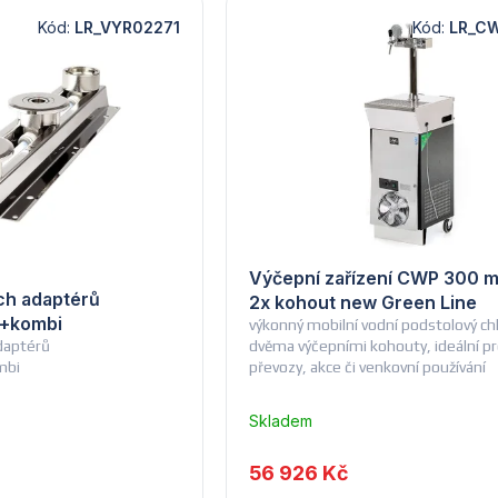
Kód:
LR_VYR02271
Kód:
LR_C
Výčepní zařízení CWP 300 m
ích adaptérů
2x kohout new Green Line
t+kombi
výkonný mobilní vodní podstolový chl
daptérů
dvěma výčepními kohouty, ideální p
mbi
převozy, akce či venkovní používání
Skladem
u
dodavatele
56 926 Kč
(14) -