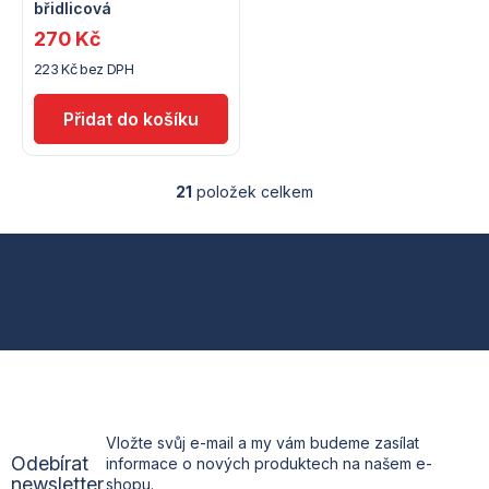
břidlicová
270 Kč
223 Kč bez DPH
21
položek celkem
O
v
l
Z
á
d
á
a
c
p
í
p
a
r
v
t
k
Vložte svůj e-mail a my vám budeme zasílat
y
Odebírat
informace o nových produktech na našem e-
v
í
newsletter
shopu.