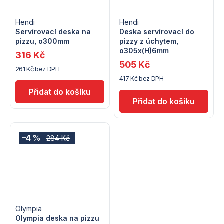
Hendi
Hendi
Servírovací deska na
Deska servírovací do
pizzu, o300mm
pizzy z úchytem,
o305x(H)6mm
316 Kč
505 Kč
261 Kč bez DPH
417 Kč bez DPH
–4 %
284 Kč
Olympia
Olympia deska na pizzu