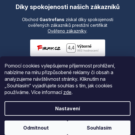
Díky spokojenosti našich zákazníků
Obchod
Gastrofans
získal díky spokojenosti
ověřených zákazníků prestižní certifikát
Ověřeno zákazníky
.
Pomocí cookies vylepšujeme příjemnost prohlížení,
nabízíme na míru přizpůsobené reklamy či obsah a
analyzujeme návštěvnost stránky. Kliknutím na
„Souhlasím“ vyjadřujete souhlas s tím, jak cookies
používáme.
Více informací
zde
.
Vytvořil Shoptet
Nastavení
Copyright 2026
Gastrofans.cz
. Všechna práva vyhrazena.
Odmítnout
Souhlasím
Upravit nastavení cookies