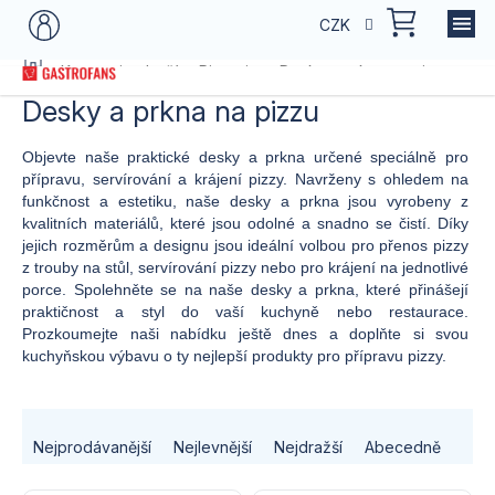
Přejít
NÁKU
CZK
na
KOŠÍK
obsah
Domů
Kategorie zboží
Pizzerie
Desky a prkna na pizzu
Desky a prkna na pizzu
Objevte naše praktické desky a prkna určené speciálně pro
přípravu, servírování a krájení pizzy. Navrženy s ohledem na
funkčnost a estetiku, naše desky a prkna jsou vyrobeny z
kvalitních materiálů, které jsou odolné a snadno se čistí. Díky
jejich rozměrům a designu jsou ideální volbou pro přenos pizzy
z trouby na stůl, servírování pizzy nebo pro krájení na jednotlivé
porce. Spolehněte se na naše desky a prkna, které přinášejí
praktičnost a styl do vaší kuchyně nebo restaurace.
Prozkoumejte naši nabídku ještě dnes a doplňte si svou
kuchyňskou výbavu o ty nejlepší produkty pro přípravu pizzy.
Ř
Nejprodávanější
Nejlevnější
Nejdražší
Abecedně
a