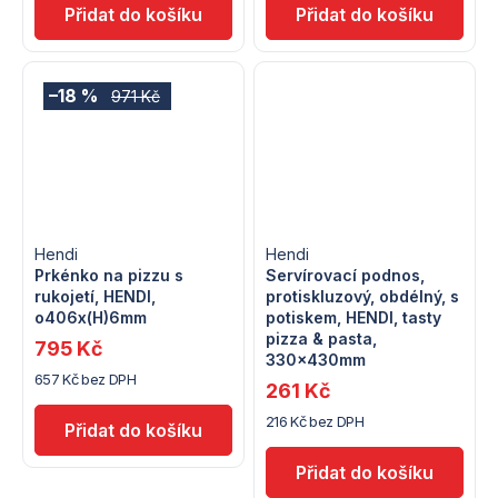
–18 %
971 Kč
Hendi
Hendi
Prkénko na pizzu s
Servírovací podnos,
rukojetí, HENDI,
protiskluzový, obdélný, s
o406x(H)6mm
potiskem, HENDI, tasty
pizza & pasta,
795 Kč
330x430mm
657 Kč bez DPH
261 Kč
216 Kč bez DPH