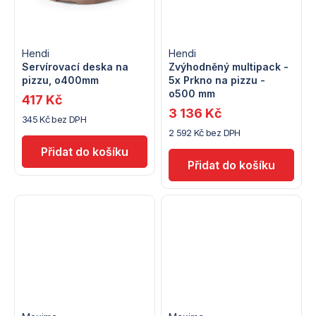
t
ů
ů
Hendi
Hendi
Servírovací deska na
Zvýhodněný multipack -
pizzu, o400mm
5x Prkno na pizzu -
o500 mm
417 Kč
3 136 Kč
345 Kč bez DPH
2 592 Kč bez DPH