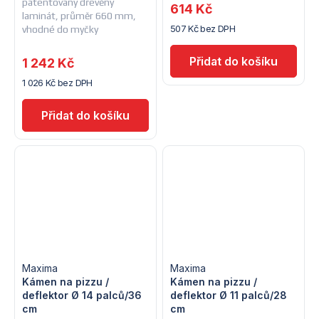
patentovaný dřevěný
614 Kč
laminát, průměr 660 mm,
507 Kč bez DPH
vhodné do myčky
1 242 Kč
1 026 Kč bez DPH
Maxima
Maxima
Kámen na pizzu /
Kámen na pizzu /
deflektor Ø 14 palců/36
deflektor Ø 11 palců/28
cm
cm