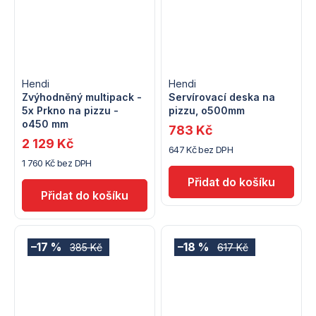
Hendi
Hendi
Zvýhodněný multipack -
Servírovací deska na
5x Prkno na pizzu -
pizzu, o500mm
o450 mm
783 Kč
2 129 Kč
647 Kč bez DPH
1 760 Kč bez DPH
–17 %
–18 %
385 Kč
617 Kč