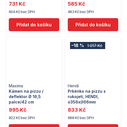
731 Kč
585 Kč
604 Kč bez DPH
483 Kč bez DPH
–18 %
1 017 Kč
Maxima
Hendi
Kámen na pizzu /
Prkénko na pizzu s
deflektor Ø 16,5
rukojetí, HENDI,
palce/42 cm
o356x(H)6mm
995 Kč
833 Kč
822 Kč bez DPH
688 Kč bez DPH