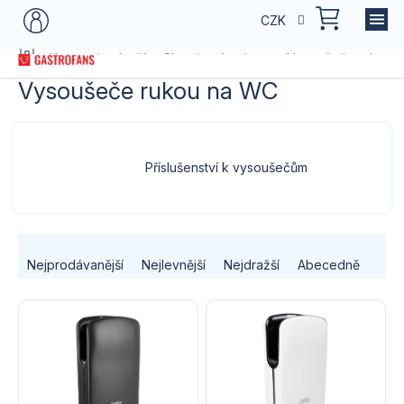
Přejít
NÁKU
CZK
na
KOŠÍK
obsah
Domů
Kategorie zboží
Chemie a hygiena
Vysoušeče rukou 
Vysoušeče rukou na WC
Příslušenství k vysoušečům
Ř
Nejprodávanější
Nejlevnější
Nejdražší
Abecedně
a
V
z
ý
e
p
n