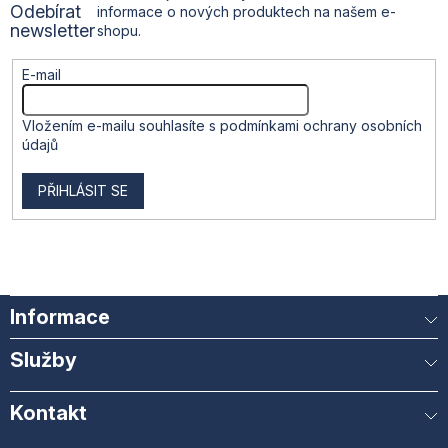
Odebírat
informace o nových produktech na našem e-
v
í
newsletter
shopu.
ý
p
i
E-mail
s
u
Vložením e-mailu souhlasíte s
podmínkami ochrany osobních
údajů
PŘIHLÁSIT SE
Informace
Služby
Kontakt