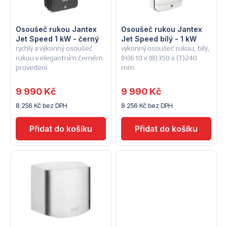
i
í
s
Osoušeč rukou Jantex
Osoušeč rukou Jantex
p
Jet Speed 1 kW - černý
Jet Speed bílý - 1 kW
rychlý a výkonný osoušeč
výkonný osoušeč rukou, bílý,
p
r
rukou v elegantním černém
(H)610 x (B)350 x (T)240
provedení
mm
r
o
9 990 Kč
9 990 Kč
o
d
8 256 Kč bez DPH
8 256 Kč bez DPH
d
u
u
k
k
t
t
ů
ů