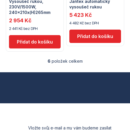
Vysoušeč rukou,
Jantex automatický
230V/1500W,
vysoušeč rukou
240x210x(H)265mm
5 423 Kč
2 954 Kč
4 482 Kč bez DPH
2 441 Kč bez DPH
6
položek celkem
O
v
l
Z
á
d
á
a
c
p
í
p
a
r
v
t
k
Vložte svůj e-mail a my vám budeme zasílat
y