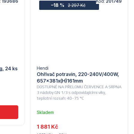
:
193686
Kód:
201749
–18 %
2 297 Kč
g, 24 ks
Hendi
Ohřívač potravin, 220-240V/400W,
657x381x(H)161mm
DOSTUPNÉ NA PŘELOMU ČERVENCE A SRPNA
3 nádoby GN 1/3 s odpovídajícími víky,
teplotní rozsah: 40–75 °C
Skladem
–
Troubsko
1 881 Kč