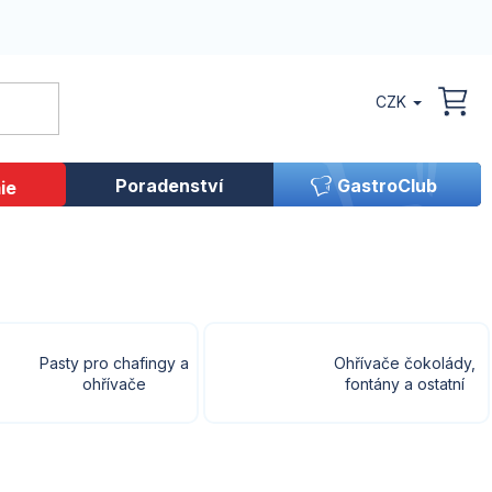
CZK
NÁK
KOŠ
Poradenství
GastroClub
ie
Pasty pro chafingy a
Ohřívače čokolády,
ohřívače
fontány a ostatní