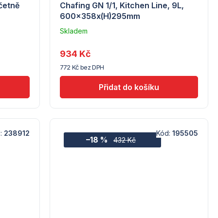
četně
Chafing GN 1/1, Kitchen Line, 9L,
600x358x(H)295mm
Skladem
Průměrné
–
hodnocení
Troubsko
produktu
934 Kč
je
772 Kč bez DPH
3,6
z
5
hvězdiček.
:
238912
Kód:
195505
–18 %
432 Kč