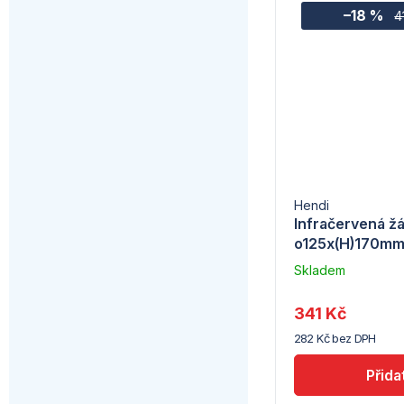
–18 %
4
Hendi
Infračervená ž
o125x(H)170m
Skladem
–
Troubsko
341 Kč
282 Kč bez DPH