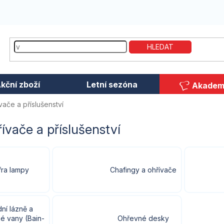
HLEDAT
kční zboží
Letní sezóna
Akadem
vače a příslušenství
ívače a příslušenství
fra lampy
Chafingy a ohřívače
ní lázně a
é vany (Bain-
Ohřevné desky