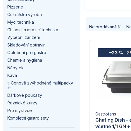
a
Pizzerie
n
Cukrářská výroba
Ř
Mycí technika
n
Nejprodávanější
Ne
Chladící a mrazící technika
a
í
Výčepní zařízení
V
z
Skladování potravin
p
–23 %
ý
Oblečení pro gastro
2 
e
a
Chemie a hygiena
p
Nábytek
n
n
Káva
i
í
✨Cenově zvýhodněné multipacky
e
✨
s
p
l
Dárkové poukazy
p
Řeznické kurzy
r
Pro myslivce
r
Gastrofans
o
Kompletní gastro sety
Chafing Dish - e
o
včetně 1/1 GN + 
d