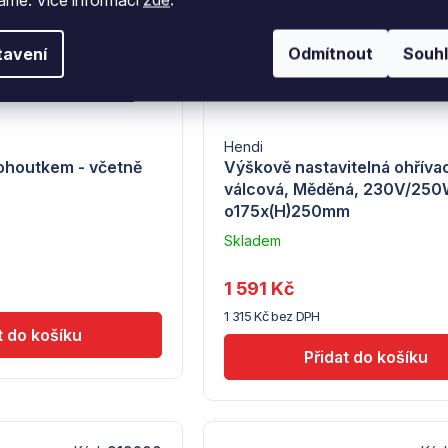
tavení
Odmítnout
Souh
Hendi
kohoutkem - včetně
Výškově nastavitelná ohříva
válcová, Měděná, 230V/250
o175x(H)250mm
Průměrné
hodnocení
Skladem
produktu
–
je
Troubsko
1 591 Kč
4,8
z
1 315 Kč bez DPH
5
hvězdiček.