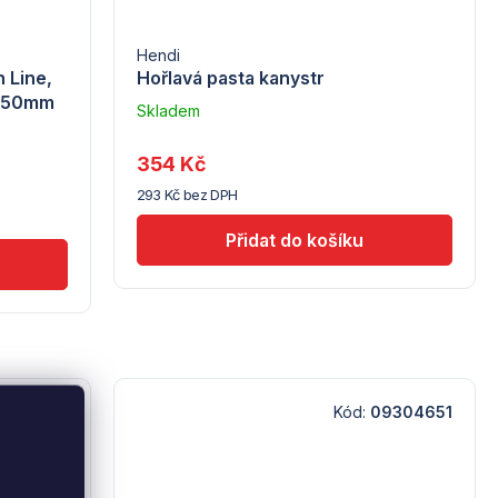
Hendi
n Line,
Hořlavá pasta kanystr
)250mm
Skladem
–
Troubsko
354 Kč
293 Kč bez DPH
:
273890
Kód:
09304651