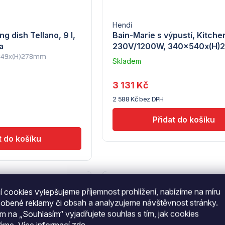
Hendi
ng dish Tellano, 9 l,
Bain-Marie s výpustí, Kitche
a
230V/1200W, 340x540x(H
349x(H)278mm
Skladem
–
Troubsko
Průměrné
3 131 Kč
hodnocení
2 588 Kč bez DPH
produktu
je
5,0
z
5
hvězdiček.
Kód:
09300010
Kód
 cookies vylepšujeme příjemnost prohlížení, nabízíme na míru
–18 %
694 Kč
1 942 Kč
sobené reklamy či obsah a analyzujeme návštěvnost stránky.
ím na „Souhlasím“ vyjadřujete souhlas s tím, jak cookies
váme.
Více informací
zde
.