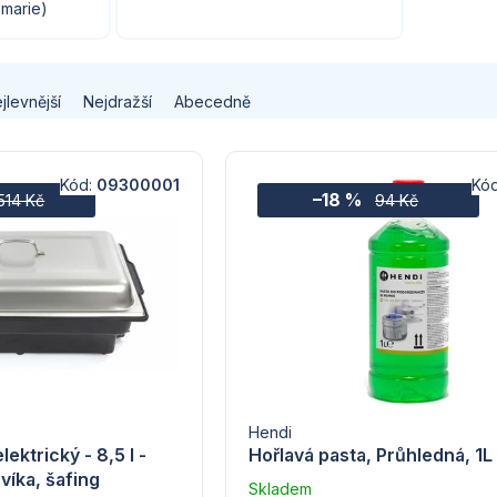
marie)
jlevnější
Nejdražší
Abecedně
Kód:
09300001
Kó
–18 %
514 Kč
94 Kč
Hendi
lektrický - 8,5 l -
Hořlavá pasta, Průhledná, 1L
víka, šafing
Skladem