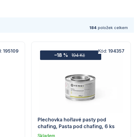
184
položek celkem
d:
195109
Kód:
194357
–18 %
194 Kč
Plechovka hořlavé pasty pod
chafing, Pasta pod chafing, 6 ks
Skladem
Průměrné