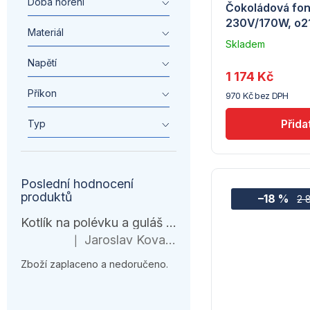
Doba hoření
Čokoládová fon
230V/170W, o
Materiál
Skladem
–
Napětí
Troubsko
1 174 Kč
Příkon
970 Kč bez DPH
Typ
Poslední hodnocení
produktů
–18 %
2 
Kotlík na polévku a guláš 10 l – černá várnice s ohřívačem
Jaroslav Kovanda
|
Hodnocení produktu je 1 z 5 hvězdiček.
Zboží zaplaceno a nedoručeno.