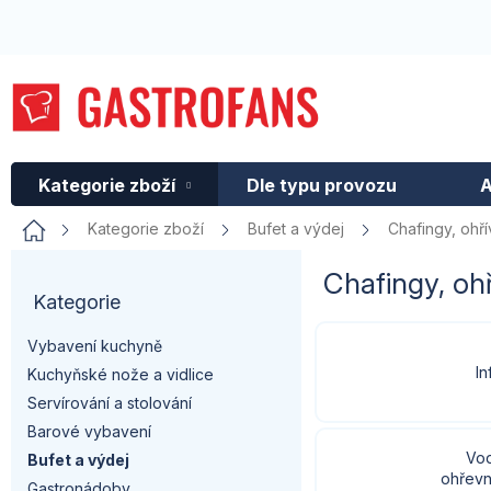
Přejít
na
obsah
Kategorie zboží
Dle typu provozu
A
Domů
Kategorie zboží
Bufet a výdej
Chafingy, ohří
P
Chafingy, ohř
Kategorie
Přeskočit
o
kategorie
Vybavení kuchyně
s
In
Kuchyňské nože a vidlice
t
Servírování a stolování
Barové vybavení
r
Vod
Bufet a výdej
ohřevn
Gastronádoby