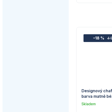
–18 %
4 
Designový chaf
barva matně béž
Skladem
–