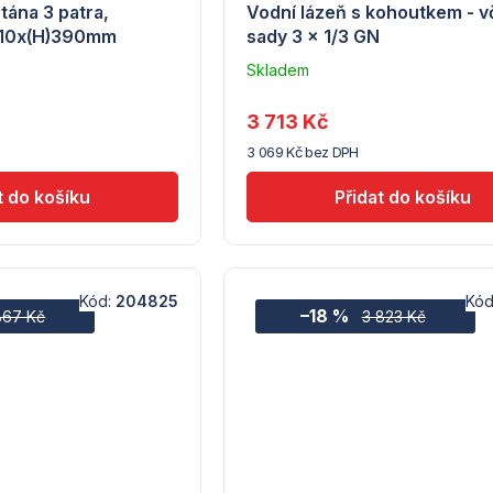
tána 3 patra,
Vodní lázeň s kohoutkem - v
210x(H)390mm
sady 3 x 1/3 GN
Skladem
Průměrné
Průměrné
–
hodnocení
hodnocení
Troubsko
produktu
produktu
3 713 Kč
je
je
3 069 Kč bez DPH
5,0
5,0
z
z
5
5
hvězdiček.
hvězdiček.
Kód:
204825
Kód
–18 %
867 Kč
3 823 Kč