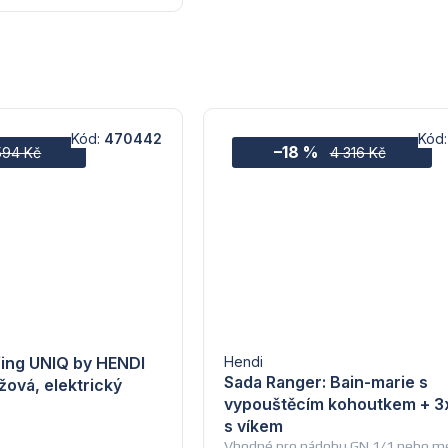
Kód:
470442
Kód
–18 %
594 Kč
4 316 Kč
ing UNIQ by HENDI
Hendi
Sada Ranger: Bain-marie s
ová, elektrický
vypouštěcím kohoutkem + 3x
Průměrné
s víkem
hodnocení
Vhodné pro nádobu GN 1/1 nebo m