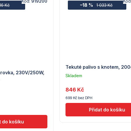
Kód:
919200
Kód
–18 %
16 Kč
1 033 Kč
Tekuté palivo s knotem, 200
árovka, 230V/250W,
Skladem
m
–
Troubsko
846 Kč
699 Kč bez DPH