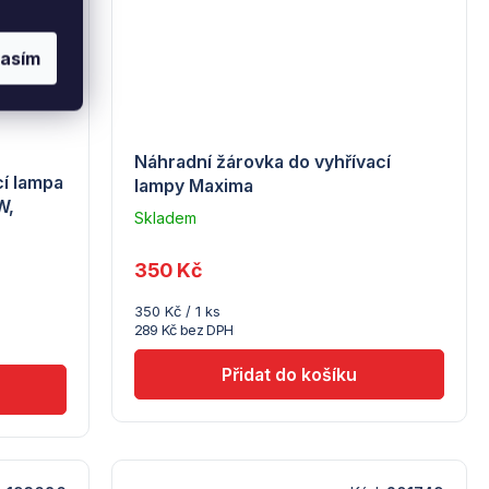
lasím
Náhradní žárovka do vyhřívací
cí lampa
lampy Maxima
W,
Skladem
–
Troubsko
350 Kč
Měrná
350 Kč / 1 ks
cena:
289 Kč bez DPH