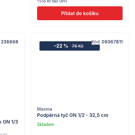
1 555 Kč bez DPH
:
238868
Kód:
09367811
–22 %
76 Kč
Maxima
Podpěrná tyč GN 1/2 - 32,5 cm
 GN 1/3
Skladem
–
enší