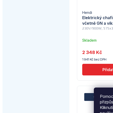
Hendi
Elektrický chafi
včetně GN a vík
230V/900W, 575x
Skladem
–
Troubsko
2 348 Kč
1 941 Kč bez DPH
Pomocí
–24 %
4 
přizpů
Kliknut
použí