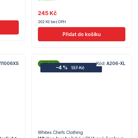
–
hodnocení
Troubsko
produktu
245 Kč
je
202 Kč bez DPH
5,0
z
5
hvězdiček.
11006XS
Kód:
A206-XL
Novinka
–4 %
137 Kč
Whites Chefs Clothing