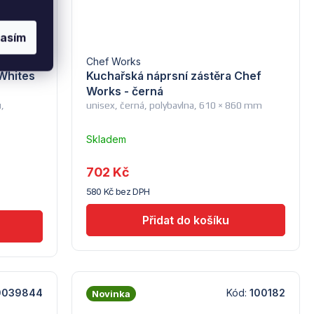
lasím
Chef Works
 Whites
Kuchařská náprsní zástěra Chef
Works - černá
,
unisex, černá, polybavlna, 610 × 860 mm
Skladem
u
dodavatele
702 Kč
(10)
580 Kč bez DPH
0039844
Kód:
100182
Novinka