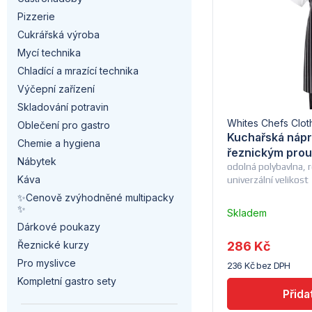
a
p
n
Pizzerie
n
i
Cukrářská výroba
í
Mycí technika
n
s
p
Chladící a mrazící technika
í
Výčepní zařízení
p
r
Skladování potravin
p
r
Whites Chefs Clot
Oblečení pro gastro
o
Kuchařská nápr
a
Chemie a hygiena
o
řeznickým prou
d
Nábytek
odolná polybavlna,
n
d
Káva
univerzální velikost
u
✨Cenově zvýhodněné multipacky
e
u
✨
Skladem
k
–
l
Dárkové poukazy
k
Troubsko
t
286 Kč
Řeznické kurzy
t
Pro myslivce
236 Kč bez DPH
ů
Kompletní gastro sety
ů