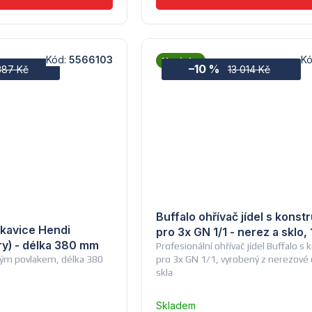
Kód:
5566103
K
Novinka
–10 %
387 Kč
13 014 Kč
Buffalo ohřívač jídel s konst
kavice Hendi
pro 3x GN 1/1 - nerez a sklo,
ry) - délka 380 mm
Profesionální ohřívač jídel Buffalo s 
ným povlakem, délka 380
pro 3x GN 1/1, vyrobený z nerezové o
skla
Skladem