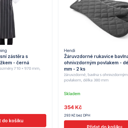
hing
Hendi
sní zástěra s
Žáruvzdorné rukavice bavln
žkem - černá
ohnivzdorným povlakem - dé
 rozměry 710 × 970 mm,
mm - 2 ks
žáruvzdorné, bavlna s ohnivzdorným
povlakem, délka 380 mm
Skladem
Průměrné
–
hodnocení
Troubsko
produktu
354 Kč
je
293 Kč bez DPH
3,7
z
5