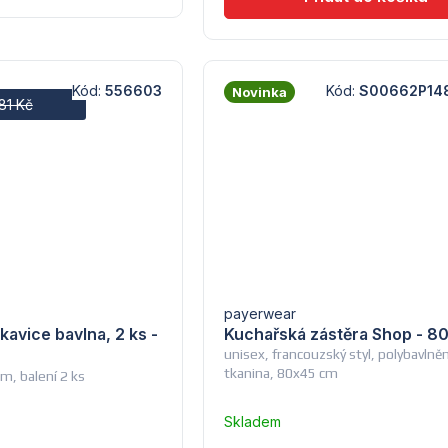
hvězdiček.
Kód:
556603
Kód:
S00662P14
Novinka
81 Kč
payerwear
avice bavlna, 2 ks -
Kuchařská zástěra Shop - 8
unisex, francouzský styl, polybavlně
tkanina, 80x45 cm
m, balení 2 ks
Skladem
u