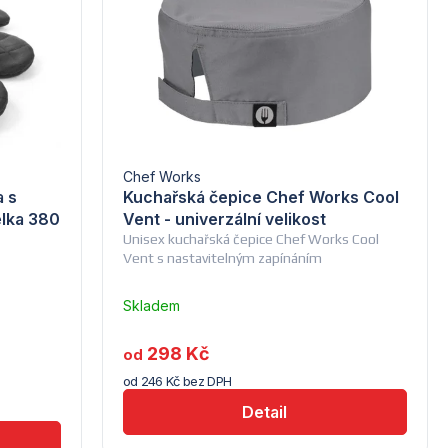
Chef Works
a s
Kuchařská čepice Chef Works Cool
lka 380
Vent - univerzální velikost
Unisex kuchařská čepice Chef Works Cool
Vent s nastavitelným zapínáním
Skladem
u
dodavatele
298 Kč
od
(10)
od 246 Kč bez DPH
Detail