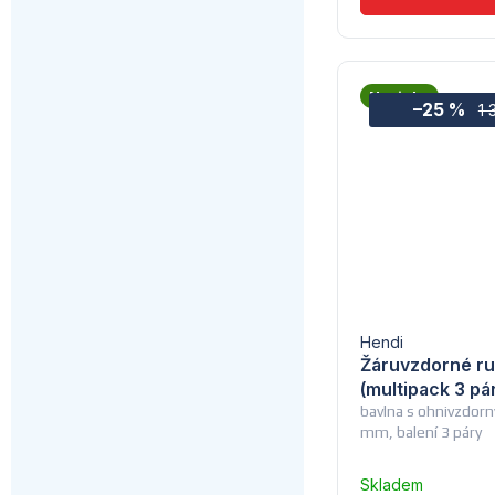
Novinka
–25 %
1 
Hendi
Žáruvzdorné ru
(multipack 3 pá
bavlna s ohnivzdor
mm, balení 3 páry
Skladem