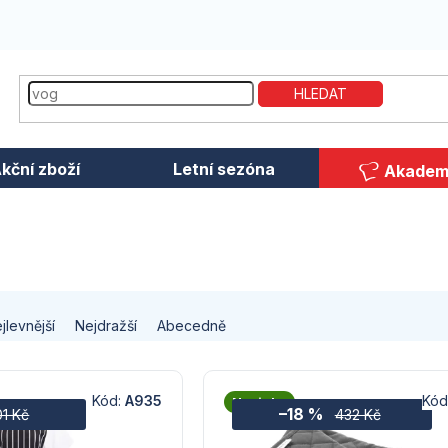
HLEDAT
kční zboží
Letní sezóna
Akadem
jlevnější
Nejdražší
Abecedně
Kód:
A935
Kód
Novinka
–18 %
01 Kč
432 Kč