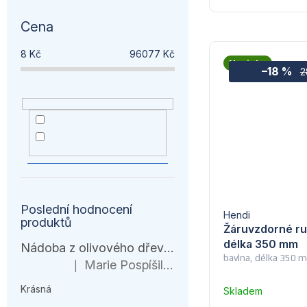
Cena
8
Kč
96077
Kč
Novinka
–18 %
2
Akce
164
Novinka
480
Poslední hodnocení
Hendi
produktů
Žáruvzdorné ruk
délka 350 mm
Nádoba z olivového dřeva, HENDI, 245x198x(H)194mm
bavlna, délka 350 m
Marie Pospíšilová
|
Hodnocení produktu je 5 z 5 hvězdiček.
Krásná
Skladem
–