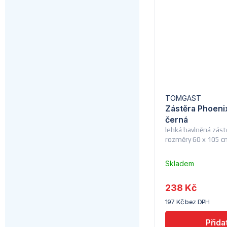
TOMGAST
Zástěra Phoeni
černá
lehká bavlněná zást
rozměry 60 x 105 
Skladem
u
dodavatele
238 Kč
(5) -
197 Kč bez DPH
Tomgast