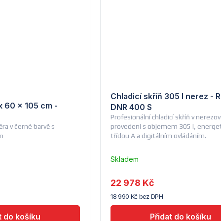
Chladicí skříň 305 l nerez -
x 60 x 105 cm -
DNR 400 S
Profesionální chladicí skříň v nerez
ěra v černé barvě s
provedení s objemem 305 l, energe
cm
třídou A a digitálním ovládáním.
Skladem
u
dodavatele
22 978 Kč
(5) -
18 990 Kč bez DPH
REDfox