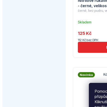
Nitrilové rukav
- černé, velikos
černé, bez pudru, v
Skladem
–
Troubsko
125 Kč
112 Kč bez DPH
K
Novinka
Pomocí
přizpů
Kliknut
použí