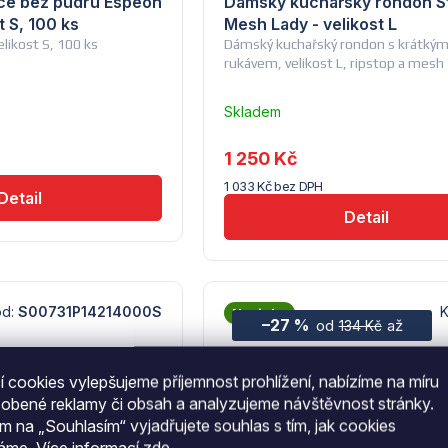
ice bez pudru Espeon
Dámský kuchařský rondon St
t S, 100 ks
Mesh Lady - velikost L
elikost S, 100 ks
Dámský kuchařský rondon s krátký
rukávem, velikost L, ripstop a mesh
Průměrné
Skladem
hodnocení
u
produktu
dodavatele
je
1 250 Kč
(14)
3,0
1 033 Kč bez DPH
z
Detail
5
Detail
hvězdiček.
ód:
S00731P14214000S
K
Novinka
–27 %
od
až
134 Kč
 cookies vylepšujeme příjemnost prohlížení, nabízíme na míru
sobené reklamy či obsah a analyzujeme návštěvnost stránky.
ím na „Souhlasím“ vyjadřujete souhlas s tím, jak cookies
váme.
Více informací
zde
.