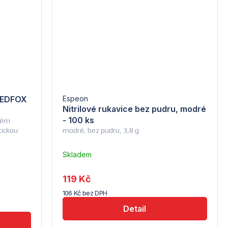
 REDFOX
Espeon
Nitrilové rukavice bez pudru, modré
- 100 ks
ovém
tickou
modré, bez pudru, 3,8 g
Skladem
–
Troubsko
119 Kč
106 Kč bez DPH
Detail