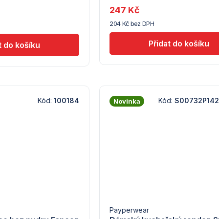
dodavatele
247 Kč
(14)
204 Kč bez DPH
Kód:
100184
Kód:
S00732P142
Novinka
Payperwear