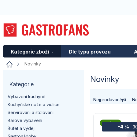
Přejít
na
obsah
Kategorie zboží
Dle typu provozu
A
Domů
Novinky
P
Novinky
Kategorie
Přeskočit
o
kategorie
Ř
Vybavení kuchyně
s
Nejprodávanější
Ne
Kuchyňské nože a vidlice
a
t
Servírování a stolování
V
z
Barové vybavení
Novinka
r
–4 %
ý
3
Bufet a výdej
e
Gastronádoby