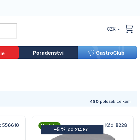
CZK
NÁK
KOŠ
Poradenství
GastroClub
ie
480
položek celkem
:
556610
Kód:
B228
Novinka
–5 %
od
314 Kč