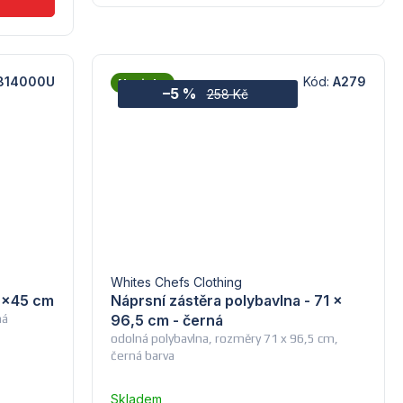
814000U
Kód:
A279
Novinka
–5 %
258 Kč
Whites Chefs Clothing
0x45 cm
Náprsní zástěra polybavlna - 71 x
ná
96,5 cm - černá
odolná polybavlna, rozměry 71 x 96,5 cm,
černá barva
Skladem
Průměrné