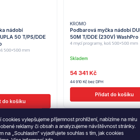
KROMO
ka nádobí
Podbarová myčka nádobí D
DUPLA 50 T/PS/DDE
50M T/DDE (230V) WashPro
o
4 mycí programy, koš 500×500 mm
koš 500×500 mm
Skladem
u
dodavatele
54 341 Kč
(5)
44 910 Kč bez DPH
 cookies vylepšujeme příjemnost prohlížení, nabízíme na míru
sobené reklamy či obsah a analyzujeme návštěvnost stránky.
Kód:
09211007
Kód:
0
ím na „Souhlasím“ vyjadřujete souhlas s tím, jak cookies
–20 %
 261 Kč
66 172 Kč
váme.
Více informací
zde
.