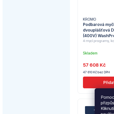
KROMO
Podbarová myč
dvouplášťová 
(400V) WashPr
4 mycí programy, 
Skladem
u
dodavatele
57 608 Kč
(5)
47 610 Kč bez DPH
Pomocí
přizpů
Kliknut
–20 %
54
použí