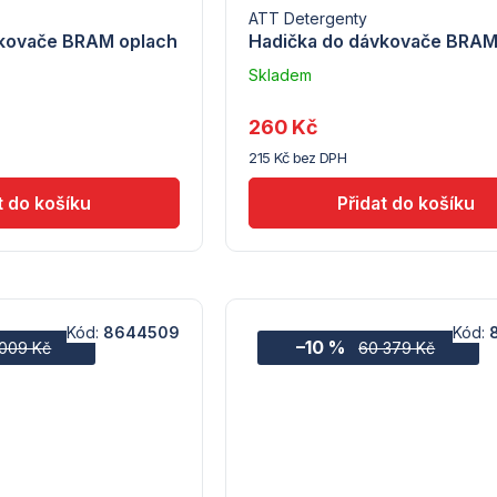
ATT Detergenty
vkovače BRAM oplach
Hadička do dávkovače BRAM
Skladem
–
Troubsko
260 Kč
215 Kč bez DPH
Kód:
8644509
Kód:
–10 %
009 Kč
60 379 Kč