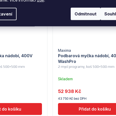
tavení
Odmítnout
Souh
Maxima
ka nádobí, 400V
Podbarová myčka nádobí, 4
WashPro
koš 500×500 mm
2 mycí programy, koš 500×500 mm
Skladem
u
dodavatele
52 938 Kč
(10)
43 750 Kč bez DPH