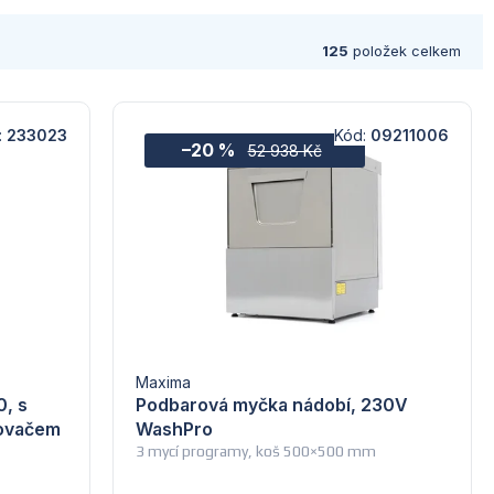
125
položek celkem
:
233023
Kód:
09211006
–20 %
52 938 Kč
Maxima
, s
Podbarová myčka nádobí, 230V
kovačem
WashPro
3 mycí programy, koš 500×500 mm