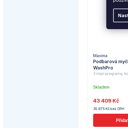
Nas
Maxima
Podbarová myč
WashPro
3 mycí programy, 
Skladem
u
dodavatele
43 409 Kč
(10)
35 875 Kč bez DPH