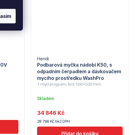
lasím
Hendi
00V
Podbarová myčka nádobí K50, s
odpadním čerpadlem a dávkovačem
mycího prostředku WashPro
1 mycí program, koš 500×500 mm
Skladem
–
Troubsko
34 846 Kč
28 798 Kč bez DPH