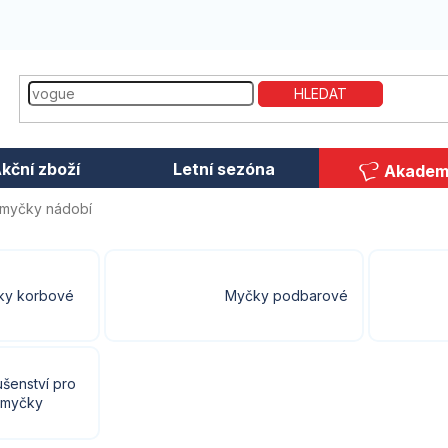
HLEDAT
kční zboží
Letní sezóna
Akadem
í myčky nádobí
ky korbové
Myčky podbarové
ušenství pro
myčky