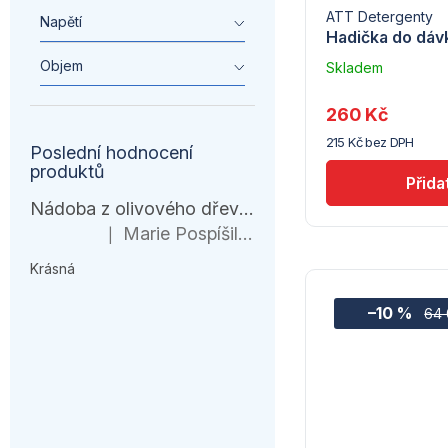
ATT Detergenty
Napětí
Hadička do dá
Objem
Skladem
–
Troubsko
260 Kč
215 Kč bez DPH
Poslední hodnocení
produktů
Nádoba z olivového dřeva, HENDI, 245x198x(H)194mm
Marie Pospíšilová
|
Hodnocení produktu je 5 z 5 hvězdiček.
Krásná
–10 %
64 