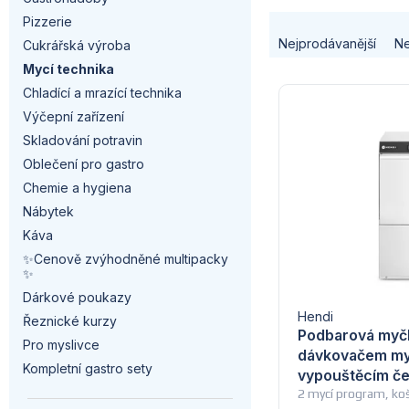
a
Pizzerie
Ř
n
Nejprodávanější
Ne
Cukrářská výroba
a
Mycí technika
n
V
Chladící a mrazící technika
z
í
Výčepní zařízení
ý
e
Skladování potravin
p
p
Oblečení pro gastro
n
a
Chemie a hygiena
i
í
Nábytek
n
Káva
s
p
✨Cenově zvýhodněné multipacky
e
p
✨
r
l
Dárkové poukazy
r
Hendi
Řeznické kurzy
o
Podbarová myčk
Pro myslivce
o
dávkovačem myc
d
Kompletní gastro sety
vypouštěcím č
d
2 mycí program, k
u