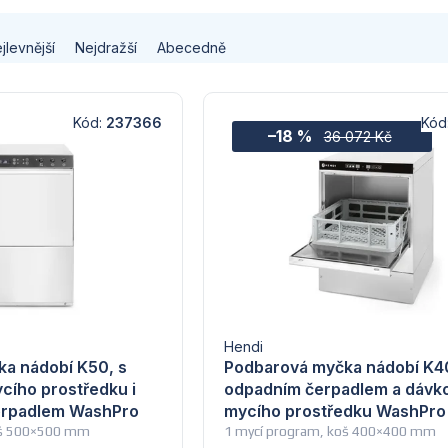
jlevnější
Nejdražší
Abecedně
Kód:
237366
Kód
–18 %
36 072 Kč
Hendi
a nádobí K50, s
Podbarová myčka nádobí K40
ího prostředku i
odpadním čerpadlem a dáv
erpadlem WashPro
mycího prostředku WashPro
oš 500×500 mm
1 mycí program, koš 400×400 mm