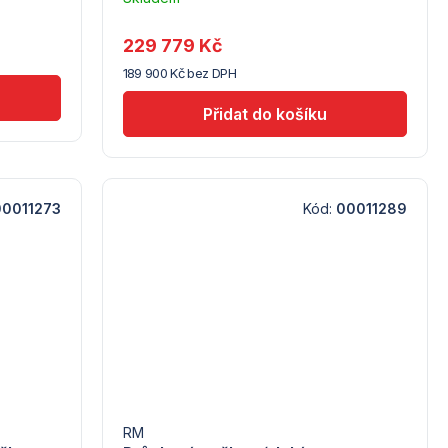
u
dodavatele
229 779 Kč
(5)
189 900 Kč bez DPH
00011273
Kód:
00011289
RM