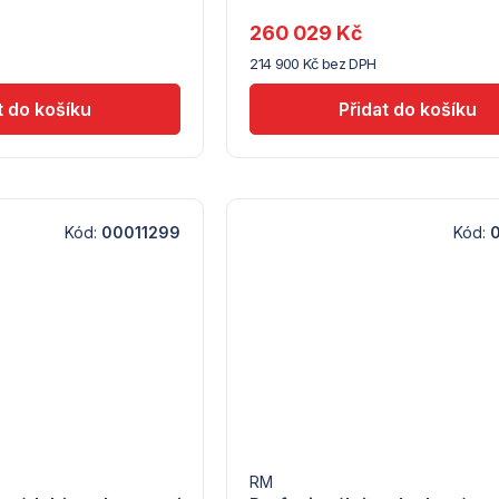
u
dodavatele
260 029 Kč
(5)
214 900 Kč bez DPH
Kód:
00011299
Kód:
RM