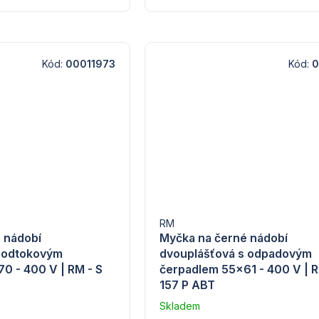
Kód:
00011973
Kód:
0
RM
 nádobí
Myčka na černé nádobí
s odtokovým
dvouplášťová s odpadovým
0 - 400 V | RM - S
čerpadlem 55x61 - 400 V | R
157 P ABT
Skladem