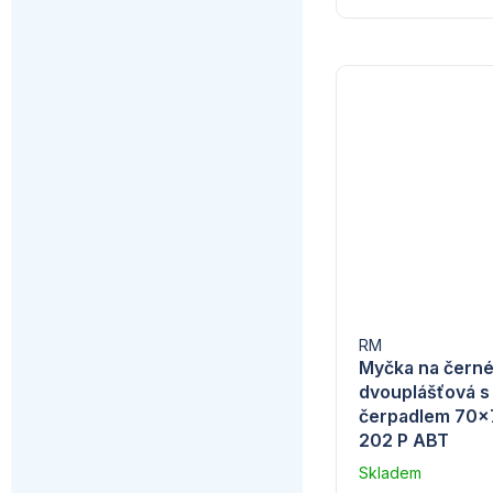
RM
Myčka na černé
dvouplášťová 
čerpadlem 70x7
202 P ABT
Skladem