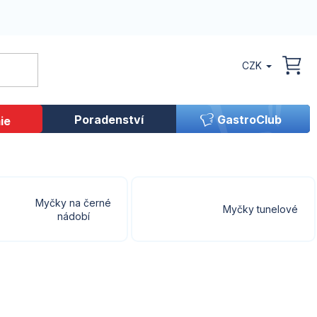
CZK
NÁK
KOŠ
Poradenství
GastroClub
ie
Myčky na černé
Myčky tunelové
nádobí