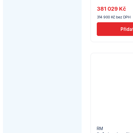
u
dodavatele
381 029 Kč
(5)
314 900 Kč bez DPH
RM