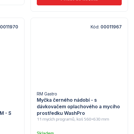
0011970
Kód:
00011967
RM Gastro
Myčka černého nádobí - s
dávkovačem oplachového a mycího
M - S
prostředku WashPro
11 mycích programů, koš 560×630 mm
Skladem