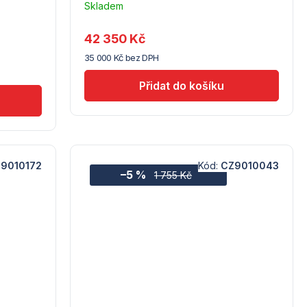
Skladem
Průměrné
u
hodnocení
dodavatele
produktu
42 350 Kč
(10)
je
35 000 Kč bez DPH
5,0
z
5
hvězdiček.
9010172
Kód:
CZ9010043
–5 %
1 755 Kč