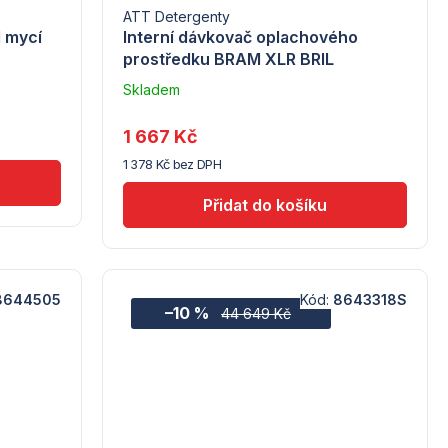
ATT Detergenty
 mycí
Interní dávkovač oplachového
prostředku BRAM XLR BRIL
Skladem
u
dodavatele
1 667 Kč
(5) -
1 378 Kč bez DPH
ATT
8644505
Kód:
8643318S
–10 %
44 649 Kč