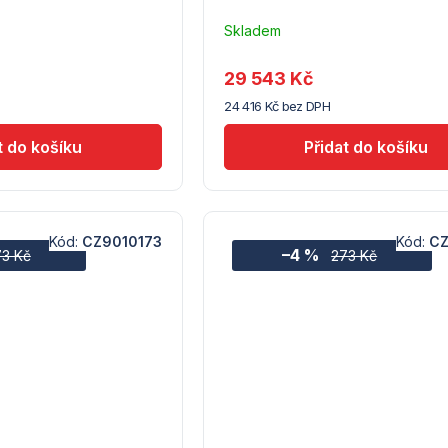
Skladem
–
Troubsko
29 543 Kč
24 416 Kč bez DPH
Kód:
CZ9010173
Kód:
CZ
–4 %
73 Kč
273 Kč