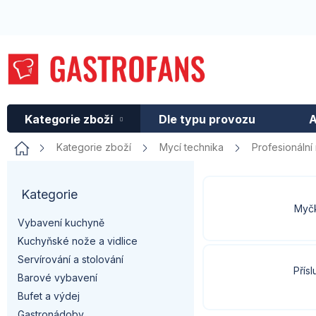
Přejít
na
obsah
Kategorie zboží
Dle typu provozu
A
Domů
Kategorie zboží
Mycí technika
Profesionáln
P
Kategorie
Přeskočit
o
kategorie
Myč
Vybavení kuchyně
s
Kuchyňské nože a vidlice
t
Servírování a stolování
Přísl
Barové vybavení
r
Bufet a výdej
Gastronádoby