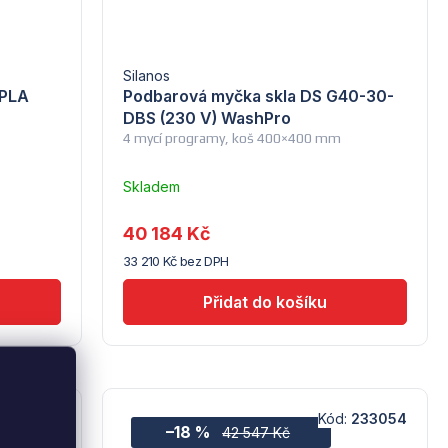
Silanos
UPLA
Podbarová myčka skla DS G40-30-
DBS (230 V) WashPro
4 mycí programy, koš 400×400 mm
Skladem
u
dodavatele
40 184 Kč
(5)
33 210 Kč bez DPH
9240070
Kód:
233054
–18 %
42 547 Kč