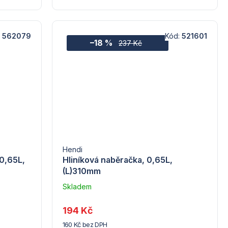
:
562079
Kód:
521601
–18 %
237 Kč
Hendi
0,65L,
Hliníková naběračka, 0,65L,
(L)310mm
Skladem
–
Troubsko
194 Kč
160 Kč bez DPH