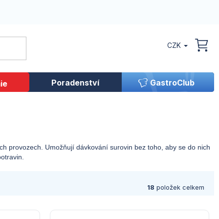
CZK
NÁK
KOŠ
Poradenství
GastroClub
ie
ých provozech. Umožňují dávkování surovin bez toho, aby se do nich
otravin.
18
položek celkem