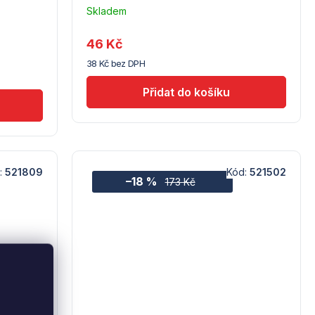
Skladem
u
dodavatele
46 Kč
(10)
38 Kč bez DPH
:
521809
Kód:
521502
–18 %
173 Kč