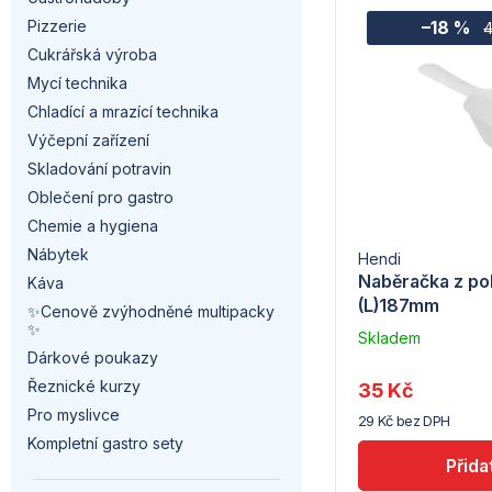
z
a
–18 %
Pizzerie
ý
4
e
n
Cukrářská výroba
p
Mycí technika
n
n
Chladící a mrazící technika
i
í
í
Výčepní zařízení
s
Skladování potravin
p
p
Oblečení pro gastro
p
r
a
Chemie a hygiena
r
Nábytek
Hendi
o
n
Naběračka z po
Káva
o
(L)187mm
d
✨Cenově zvýhodněné multipacky
e
✨
Skladem
d
u
l
Dárkové poukazy
u
dodavatele
Řeznické kurzy
u
35 Kč
(7) -
k
Pro myslivce
29 Kč bez DPH
Hendi
k
Kompletní gastro sety
t
t