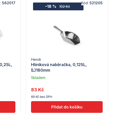
:
562017
Kód:
521205
–18 %
102 Kč
Hendi
0,25L,
Hliníková naběračka, 0,125L,
(L)180mm
Skladem
u
dodavatele
83 Kč
(7) -
69 Kč bez DPH
Hendi