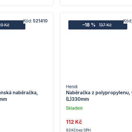
Kód:
521410
Kód
–18 %
29 Kč
137 Kč
Hendi
anská naběračka,
Naběračka z polypropylenu, 
0mm
(L)330mm
Skladem
u
dodavatele
112 Kč
(7) -
93 Kč bez DPH
Hendi