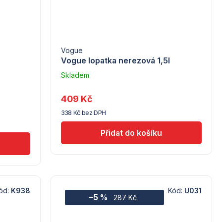
Vogue
Vogue lopatka nerezová 1,5l
Skladem
–
Troubsko
409 Kč
338 Kč bez DPH
ód:
K938
Kód:
U031
–5 %
287 Kč