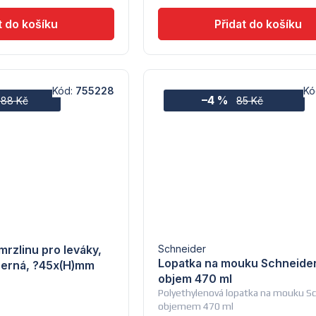
Kód:
755228
Kó
–4 %
788 Kč
85 Kč
rzlinu pro leváky,
Schneider
Lopatka na mouku Schneider
 Černá, ?45x(H)mm
objem 470 ml
Polyethylenová lopatka na mouku Sc
objemem 470 ml