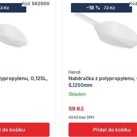
Kód:
562000
Kód
–18 %
3 Kč
72 Kč
Hendi
lypropylenu, 0,125L,
Naběračka z polypropylenu, 
(L)250mm
Skladem
u
dodavatele
59 Kč
(7) -
49 Kč bez DPH
Hendi