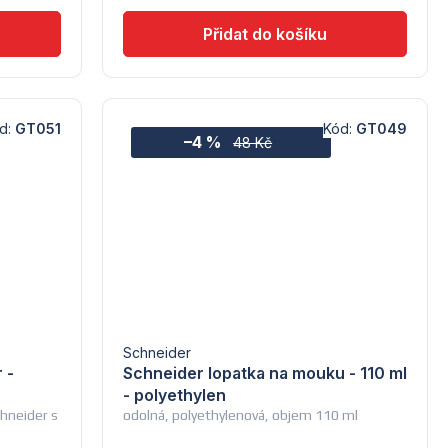
d:
GT051
Kód:
GT049
–4 %
48 Kč
Schneider
 -
Schneider lopatka na mouku - 110 ml
- polyethylen
hneider s
odolná, polyethylenová, objem 110 ml