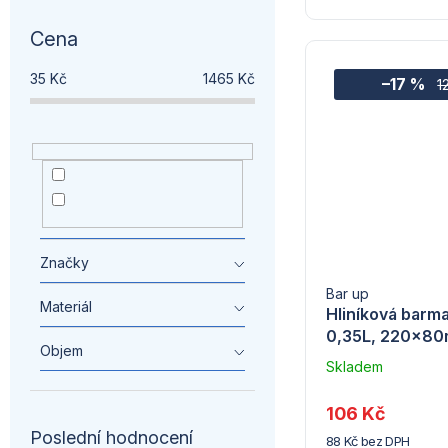
ů
ů
Cena
35
Kč
1465
Kč
–17 %
1
nemazat
6
stare
2
Značky
Bar up
Materiál
Hliníková barm
0,35L, 220x8
Objem
Skladem
u
dodavatele
106 Kč
(7) -
Poslední hodnocení
88 Kč bez DPH
Hendi