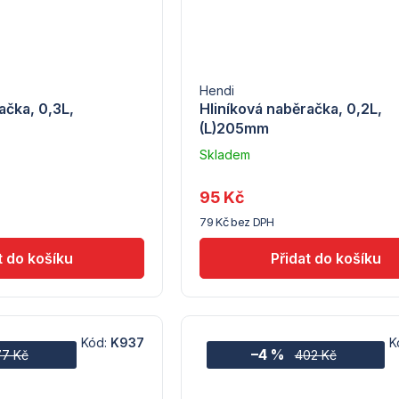
Hendi
ačka, 0,3L,
Hliníková naběračka, 0,2L,
(L)205mm
Skladem
u
dodavatele
95 Kč
(7) -
79 Kč bez DPH
Hendi
Kód:
K937
K
–4 %
7 Kč
402 Kč