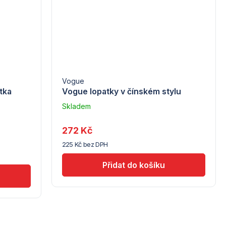
Vogue
tka
Vogue lopatky v čínském stylu
Skladem
u
dodavatele
272 Kč
(10)
225 Kč bez DPH