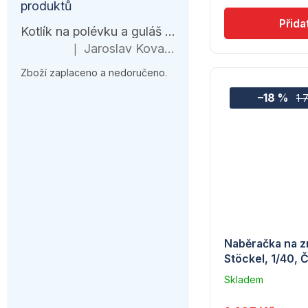
produktů
Kotlík na polévku a guláš 10 l – černá várnice s ohřívačem
Jaroslav Kovanda
|
Hodnocení produktu je 1 z 5 hvězdiček.
Zboží zaplaceno a nedoručeno.
–18 %
1 
Naběračka na zm
Stöckel, 1/40,
Skladem
u
dodavatele