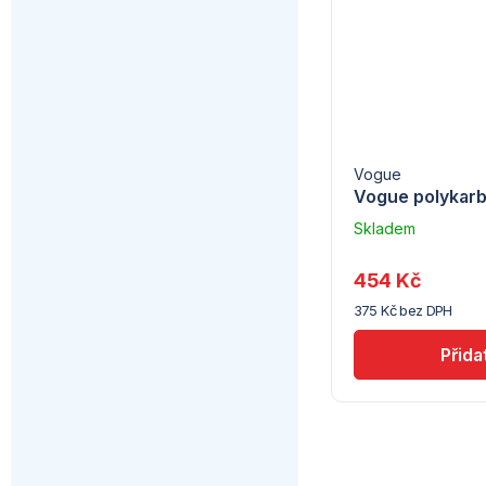
Vogue
Vogue polykarb
Skladem
u
dodavatele
454 Kč
(10)
375 Kč bez DPH