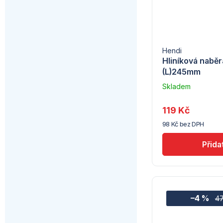
Hendi
Hliníková naběr
(L)245mm
Skladem
u
dodavatele
119 Kč
(7) -
98 Kč bez DPH
Hendi
–4 %
47