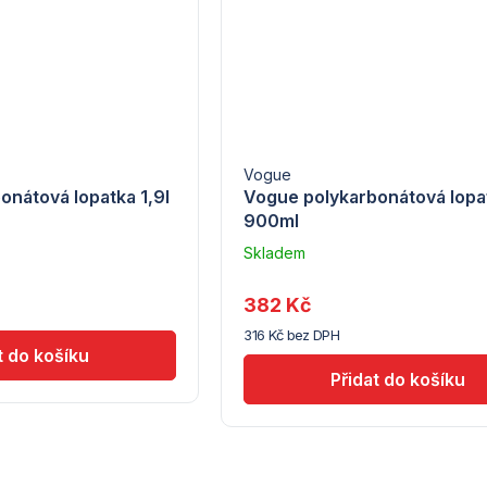
Vogue
onátová lopatka 1,9l
Vogue polykarbonátová lopa
900ml
Skladem
u
dodavatele
382 Kč
(10)
316 Kč bez DPH
O