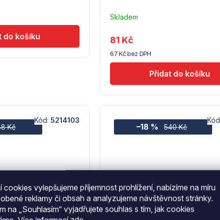
Skladem
u
dodavatele
81 Kč
(10)
67 Kč bez DPH
Kód:
5214103
Kód
–18 %
88 Kč
540 Kč
 cookies vylepšujeme příjemnost prohlížení, nabízíme na míru
sobené reklamy či obsah a analyzujeme návštěvnost stránky.
ím na „Souhlasím“ vyjadřujete souhlas s tím, jak cookies
váme.
Více informací
zde
.