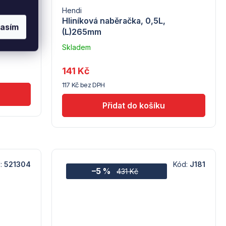
Hendi
)390mm
Hliníková naběračka, 0,5L,
lasím
(L)265mm
Skladem
u
dodavatele
141 Kč
(7) -
117 Kč bez DPH
Hendi
:
521304
Kód:
J181
–5 %
431 Kč