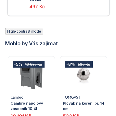
467 Kč
High-contrast mode
Mohlo by Vás zajímat
-5%
-8%
10 632 Kč
580 Kč
Cambro
TOMGAST
Cambro nápojový
Plovák na koření pr. 14
zásobník 10,4l
cm