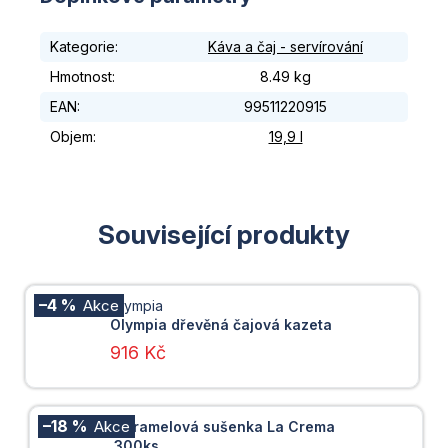
Kategorie
:
Káva a čaj - servírování
Hmotnost
:
8.49 kg
EAN
:
99511220915
Objem
:
19,9 l
Související produkty
–4 %
Olympia
Olympia dřevěná čajová kazeta
916 Kč
–18 %
Karamelová sušenka La Crema
300ks