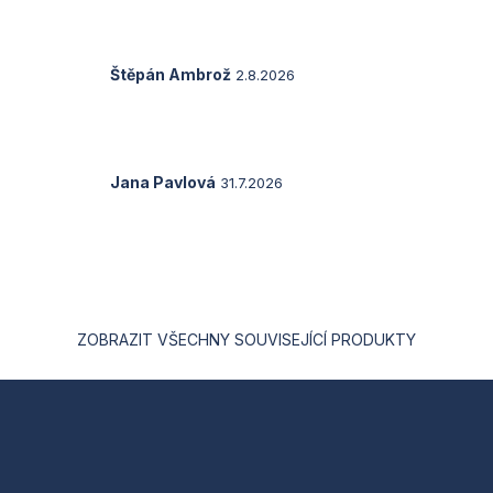
je
5
z
5
Hodnocení
Štěpán Ambrož
2.8.2026
hvězdiček.
produktu
je
5
z
5
Hodnocení
Jana Pavlová
31.7.2026
hvězdiček.
produktu
je
5
z
5
hvězdiček.
ZOBRAZIT VŠECHNY SOUVISEJÍCÍ PRODUKTY
Z
á
p