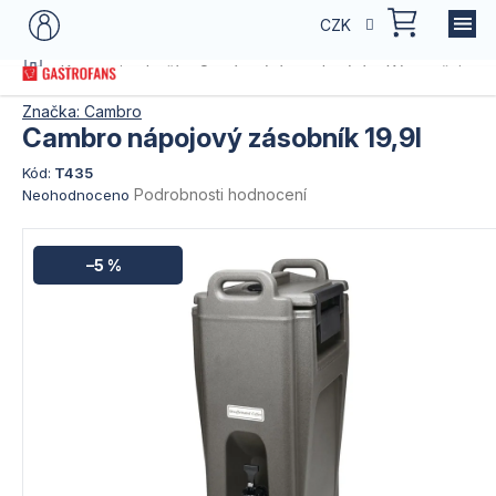
Přejít
NÁKU
CZK
na
KOŠÍK
obsah
Domů
Kategorie zboží
Servírování a stolování
Káva a čaj - se
Značka:
Cambro
Cambro nápojový zásobník 19,9l
Kód:
T435
Průměrné
Podrobnosti hodnocení
Neohodnoceno
hodnocení
produktu
je
–5 %
0,0
z
5
hvězdiček.