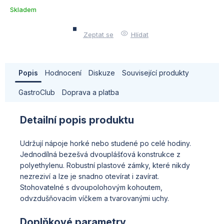
Skladem
u
dodavatele
Zeptat se
Hlídat
(10)
Popis
Hodnocení
Diskuze
Související produkty
GastroClub
Doprava a platba
Detailní popis produktu
Udržují nápoje horké nebo studené po celé hodiny.
Jednodílná bezešvá dvouplášťová konstrukce z
polyethylenu. Robustní plastové zámky, které nikdy
nezreziví a lze je snadno otevírat i zavírat.
Stohovatelné s dvoupolohovým kohoutem,
odvzdušňovacím víčkem a tvarovanými uchy.
Doplňkové parametry