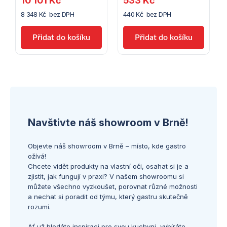
10 101 Kč
533 Kč
8 348 Kč bez DPH
440 Kč bez DPH
Navštivte náš showroom v Brně!
Objevte náš showroom v Brně – místo, kde gastro
ožívá!
Chcete vidět produkty na vlastní oči, osahat si je a
zjistit, jak fungují v praxi? V našem showroomu si
můžete všechno vyzkoušet, porovnat různé možnosti
a nechat si poradit od týmu, který gastru skutečně
rozumí.
Ať už hledáte inspiraci pro svou kuchyni, vybíráte