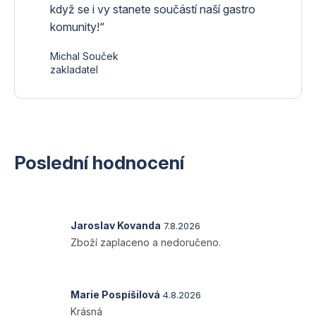
když se i vy stanete součástí naší gastro
komunity!“
Michal Souček
zakladatel
Poslední hodnocení
Hodnocení
Jaroslav Kovanda
7.8.2026
produktu
Zboží zaplaceno a nedoručeno.
je
1
z
5
Hodnocení
Marie Pospíšilová
4.8.2026
hvězdiček.
produktu
Krásná