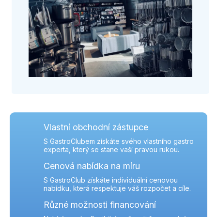
Vlastní obchodní zástupce
S GastroClubem získáte svého vlastního gastro
experta, který se stane vaší pravou rukou.
Cenová nabídka na míru
S GastroClub získáte individuální cenovou
nabídku, která respektuje váš rozpočet a cíle.
Různé možnosti financování