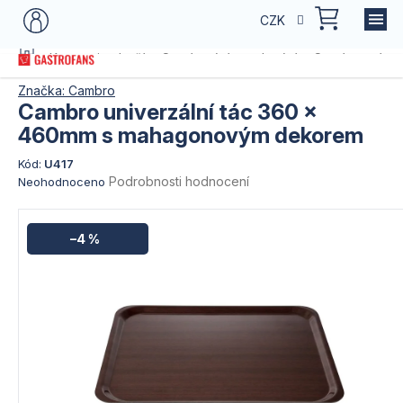
Přejít
NÁKU
CZK
na
KOŠÍK
obsah
Domů
Kategorie zboží
Servírování a stolování
Servírovací po
Značka:
Cambro
Cambro univerzální tác 360 x
460mm s mahagonovým dekorem
Kód:
U417
Průměrné
Podrobnosti hodnocení
Neohodnoceno
hodnocení
produktu
je
–4 %
0,0
z
5
hvězdiček.