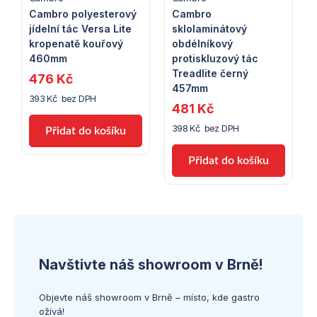
Cambro polyesterový
Cambro
jídelní tác Versa Lite
sklolaminátový
kropenatě kouřový
obdélníkový
460mm
protiskluzový tác
Treadlite černý
476 Kč
457mm
393 Kč bez DPH
481 Kč
398 Kč bez DPH
Navštivte náš showroom v Brně!
Objevte náš showroom v Brně – místo, kde gastro
ožívá!