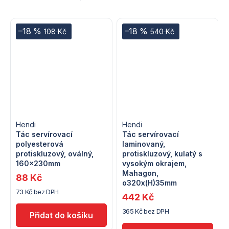
–18 %
–18 %
108 Kč
540 Kč
Hendi
Hendi
Tác servírovací
Tác servírovací
polyesterová
laminovaný,
protiskluzový, oválný,
protiskluzový, kulatý s
160x230mm
vysokým okrajem,
Mahagon,
88 Kč
o320x(H)35mm
73 Kč bez DPH
442 Kč
365 Kč bez DPH