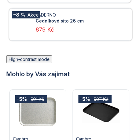
–8 %
PADERNO
Cedníkové síto 26 cm
879 Kč
High-contrast mode
Mohlo by Vás zajímat
-5%
-5%
501 Kč
507 Kč
Cambro
Cambro