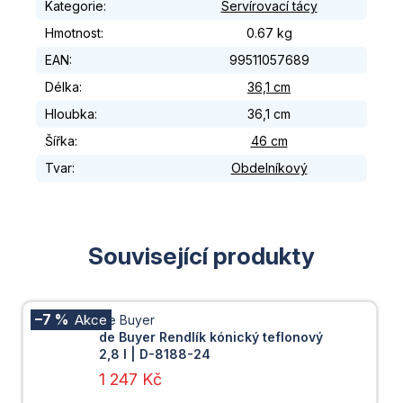
Kategorie
:
Servírovací tácy
Hmotnost
:
0.67 kg
EAN
:
99511057689
Délka
:
36,1 cm
Hloubka
:
36,1 cm
Šířka
:
46 cm
Tvar
:
Obdelníkový
Související produkty
–7 %
De Buyer
de Buyer Rendlík kónický teflonový
2,8 l | D-8188-24
1 247 Kč