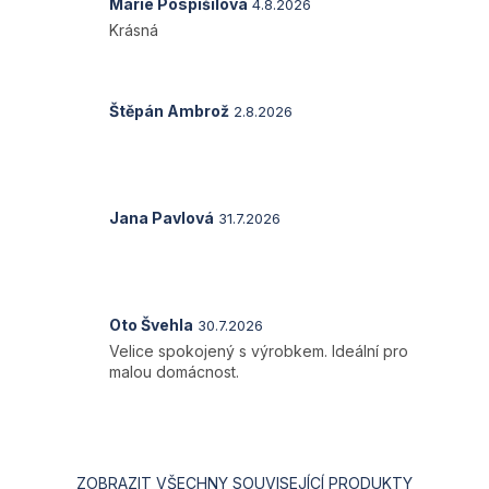
Hodnocení
Marie Pospíšilová
4.8.2026
produktu
Krásná
je
5
z
5
Hodnocení
Štěpán Ambrož
2.8.2026
hvězdiček.
produktu
je
5
z
5
Hodnocení
Jana Pavlová
31.7.2026
hvězdiček.
produktu
je
5
z
5
Hodnocení
Oto Švehla
30.7.2026
hvězdiček.
produktu
Velice spokojený s výrobkem. Ideální pro
je
malou domácnost.
5
z
5
hvězdiček.
ZOBRAZIT VŠECHNY SOUVISEJÍCÍ PRODUKTY