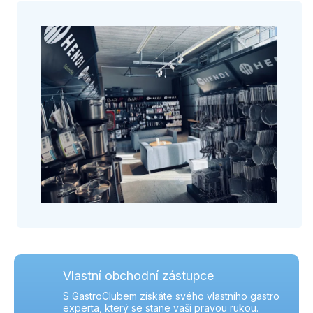
Vlastní obchodní zástupce
S GastroClubem získáte svého vlastního gastro
experta, který se stane vaší pravou rukou.