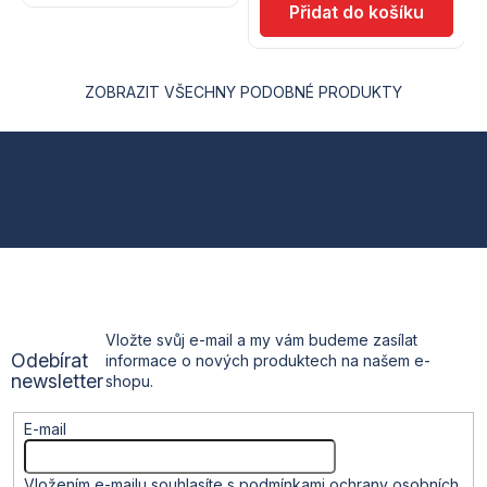
ZOBRAZIT VŠECHNY PODOBNÉ PRODUKTY
Z
á
p
a
t
Vložte svůj e-mail a my vám budeme zasílat
Odebírat
informace o nových produktech na našem e-
í
newsletter
shopu.
E-mail
Vložením e-mailu souhlasíte s
podmínkami ochrany osobních