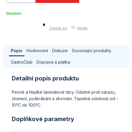
Skladem
u
dodavatele
Zeptat se
Hlídat
(10)
Popis
Hodnocení
Diskuze
Související produkty
GastroClub
Doprava a platba
Detailní popis produktu
Pevné a hladké laminátové tácy. Odolné proti nárazu,
zlomení, poškrábání a skvrnám. Tepelná odolnost od –
10?C do 100?C.
Doplňkové parametry