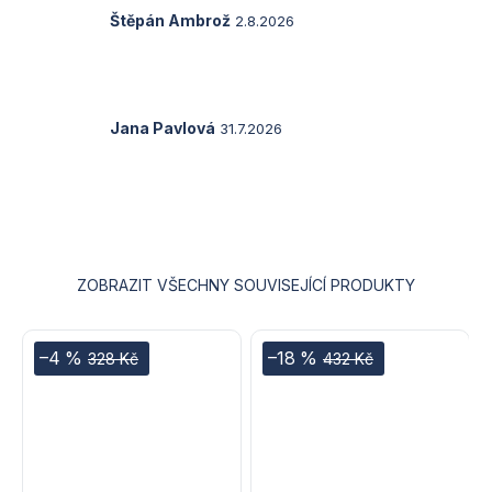
5
Hodnocení
Štěpán Ambrož
2.8.2026
hvězdiček.
produktu
je
5
z
5
Hodnocení
Jana Pavlová
31.7.2026
hvězdiček.
produktu
je
5
z
5
hvězdiček.
ZOBRAZIT VŠECHNY SOUVISEJÍCÍ PRODUKTY
–4 %
–18 %
328 Kč
432 Kč