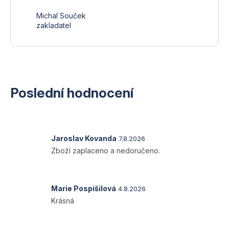
Michal Souček
zakladatel
Poslední hodnocení
Hodnocení
Jaroslav Kovanda
7.8.2026
produktu
Zboží zaplaceno a nedoručeno.
je
1
z
5
Hodnocení
Marie Pospíšilová
4.8.2026
hvězdiček.
produktu
Krásná
je
5
z