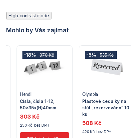
High-contrast mode
Mohlo by Vás zajímat
-18%
-5%
370 Kč
535 Kč
Hendi
Olympia
Čísla, čísla 1-12,
Plastové cedulky na
50x35x(H)40mm
stůl „rezervováno“ 10
ks
303 Kč
508 Kč
250 Kč bez DPH
420 Kč bez DPH