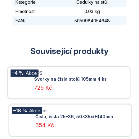
Kategorie
:
Cedulky na stůl
Hmotnost
:
0.03 kg
EAN
:
5050984054648
Související produkty
–4 %
APS
Svorky na čísla stolů 105mm 4 ks
726 Kč
–18 %
Hendi
Čísla, čísla 25-36, 50x35x(H)40mm
354 Kč