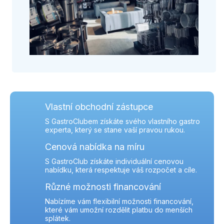
Vlastní obchodní zástupce
S GastroClubem získáte svého vlastního gastro
experta, který se stane vaší pravou rukou.
Cenová nabídka na míru
S GastroClub získáte individuální cenovou
nabídku, která respektuje váš rozpočet a cíle.
Různé možnosti financování
Nabízíme vám flexibilní možnosti financování,
které vám umožní rozdělit platbu do menších
splátek.