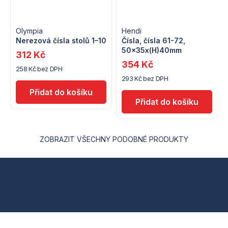
Olympia
Hendi
Nerezová čísla stolů 1–10
Čísla, čísla 61-72,
50x35x(H)40mm
312 Kč
354 Kč
258 Kč bez DPH
293 Kč bez DPH
ZOBRAZIT VŠECHNY PODOBNÉ PRODUKTY
Z
á
p