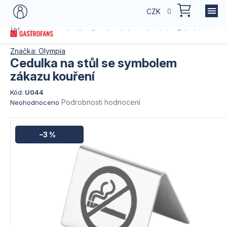
Přejít
NÁKU
CZK
na
KOŠÍK
obsah
Domů
Kategorie zboží
Servírování a stolování
Tabule, desky,
Značka:
Olympia
Cedulka na stůl se symbolem
zákazu kouření
Kód:
U044
Průměrné
Podrobnosti hodnocení
Neohodnoceno
hodnocení
produktu
je
–3 %
0,0
z
5
hvězdiček.