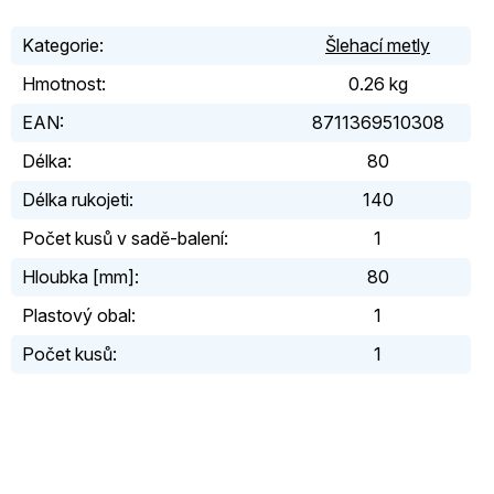
Kategorie
:
Šlehací metly
Hmotnost
:
0.26 kg
EAN
:
8711369510308
Délka
:
80
Délka rukojeti
:
140
Počet kusů v sadě-balení
:
1
Hloubka [mm]
:
80
Plastový obal
:
1
Počet kusů
:
1