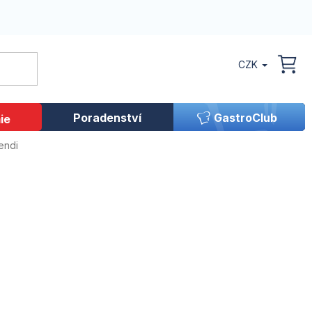
CZK
NÁK
KOŠ
Poradenství
GastroClub
ie
endi