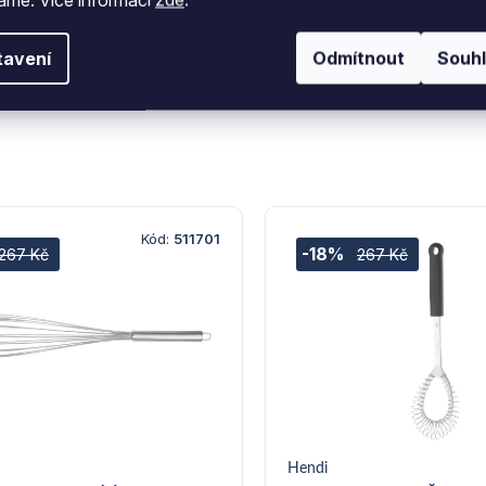
tavení
Odmítnout
Souh
Kód:
511701
-18%
267 Kč
267 Kč
Hendi