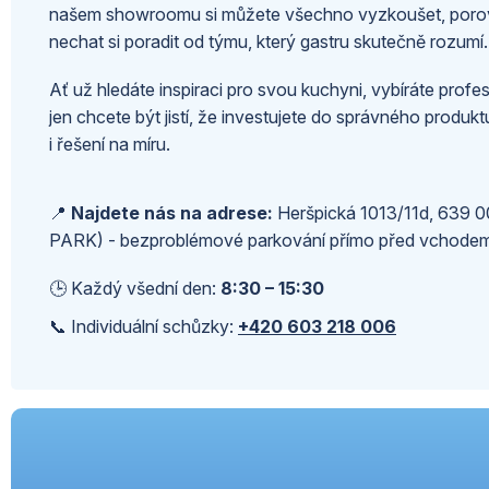
našem showroomu si můžete všechno vyzkoušet, porov
nechat si poradit od týmu, který gastru skutečně rozumí.
Ať už hledáte inspiraci pro svou kuchyni, vybíráte profes
jen chcete být jistí, že investujete do správného produk
i řešení na míru.
📍
Najdete nás na adrese:
Heršpická 1013/11d, 639 00
PARK) - bezproblémové parkování přímo před vchode
🕒 Každý všední den:
8:30 – 15:30
📞 Individuální schůzky:
+420 603 218 006