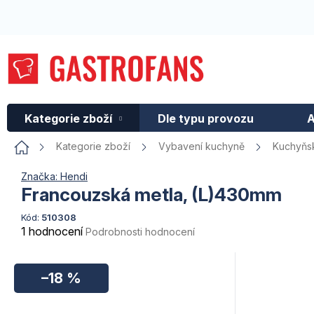
Přejít
na
obsah
Kategorie zboží
Dle typu provozu
A
Domů
Kategorie zboží
Vybavení kuchyně
Kuchyňsk
Značka:
Hendi
Francouzská metla, (L)430mm
Kód:
510308
Průměrné
1 hodnocení
Podrobnosti hodnocení
hodnocení
produktu
je
–18 %
5,0
z
5