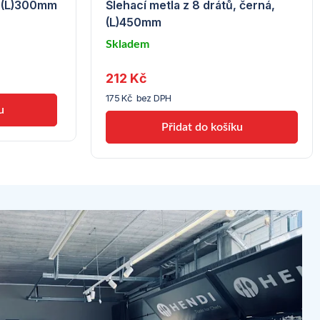
, (L)300mm
Šlehací metla z 8 drátů, černá,
(L)450mm
Skladem
u
212 Kč
dodavatele
(7) -
175 Kč bez DPH
Hendi