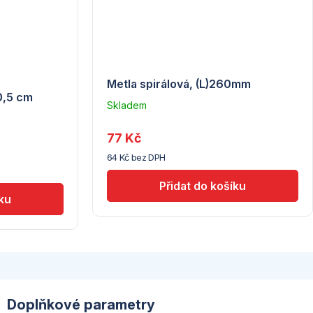
Metla spirálová, (L)260mm
0,5 cm
Skladem
–
Troubsko
77 Kč
64 Kč bez DPH
Doplňkové parametry