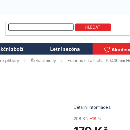
HLEDAT
kční zboží
Letní sezóna
Akadem
é příbory
Šlehací metly
Francouzská metla, (L)430mm
H
Detailní informace
208 Kč
–18 %