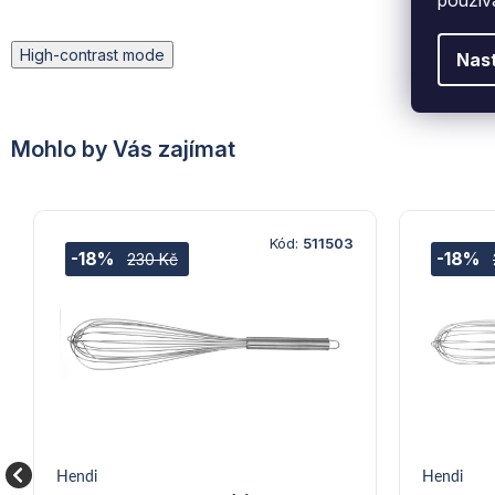
High-contrast mode
Nas
Mohlo by Vás zajímat
Kód:
511503
-18%
-18%
230 Kč
Hendi
Hendi