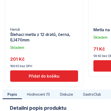
Hendi
Metla na
Šlehací metla z 12 drátů, černá,
Skladem
(L)470mm
u
dodavatel
Skladem
71 Kč
(7) -
u
59 Kč bez D
Hendi
dodavatele
201 Kč
(7) -
166 Kč bez DPH
Hendi
Popis
Hodnocení (1)
Diskuze
GastroClub
Detailní popis produktu