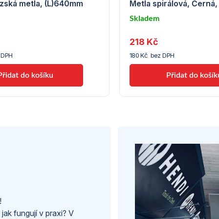
zská metla, (L)640mm
Metla spirálová, Černá
Skladem
u
218 Kč
le
dodavatele
(7) -
 DPH
180 Kč bez DPH
Hendi
!
 jak fungují v praxi? V