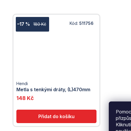
Kód:
511756
–17 %
180 Kč
Hendi
Metla s tenkými dráty, (L)470mm
148 Kč
Pomocí
přizpů
Kliknut
použí