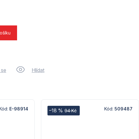
košíku
 se
Hlídat
Kód:
E-98914
Kód:
509487
–18 %
94 Kč