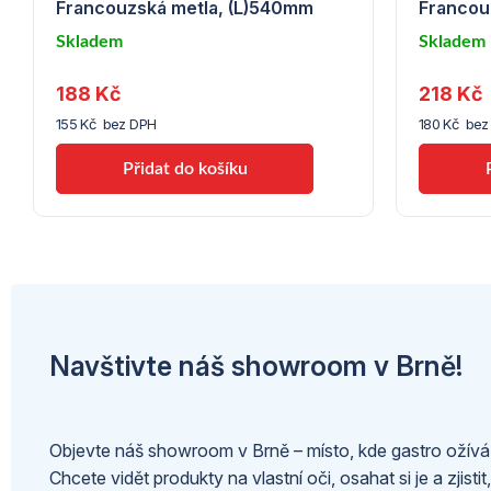
Francouzská metla, (L)540mm
Francou
Skladem
Skladem
u
u
188 Kč
218 Kč
dodavatele
dodavate
(7) -
(7) -
155 Kč bez DPH
180 Kč bez
Hendi
Hendi
Navštivte náš showroom v Brně!
Objevte náš showroom v Brně – místo, kde gastro ožívá
Chcete vidět produkty na vlastní oči, osahat si je a zjistit,