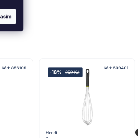
lasím
Kód:
856109
Kód:
509401
-18%
259 Kč
Hendi