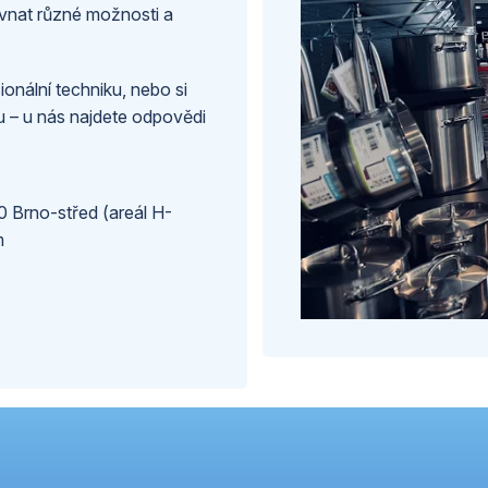
nat různé možnosti a
ionální techniku, nebo si
tu – u nás najdete odpovědi
 Brno-střed (areál H-
m