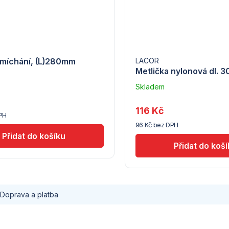
 míchání, (L)280mm
LACOR
Metlička nylonová dl. 3
Skladem
e
u
dodavatele
116 Kč
PH
(5) -
96 Kč bez DPH
Tomgast
Doprava a platba