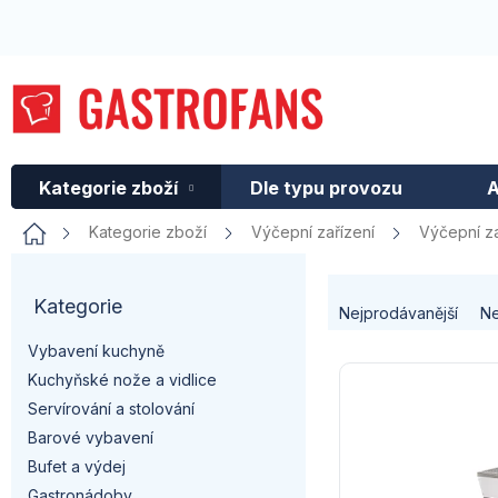
Přejít
na
obsah
Kategorie zboží
Dle typu provozu
A
Domů
Kategorie zboží
Výčepní zařízení
Výčepní za
P
Ř
Kategorie
Přeskočit
o
Nejprodávanější
Ne
kategorie
a
Vybavení kuchyně
s
V
Kuchyňské nože a vidlice
z
t
Servírování a stolování
ý
e
Barové vybavení
r
p
Bufet a výdej
n
Gastronádoby