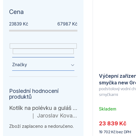
Cena
23839
Kč
67987
Kč
Značky
Výčepní zaříze
smyčka new Gr
podstolový vodní chl
Poslední hodnocení
smyčkami
produktů
Kotlík na polévku a guláš 10 l – černá várnice s ohřívačem
Skladem
u
Jaroslav Kovanda
|
Hodnocení produktu je 1 z 5 hvězdiček.
dodavatele
23 839 Kč
Zboží zaplaceno a nedoručeno.
(14) -
19 702 Kč bez DPH
Lindr