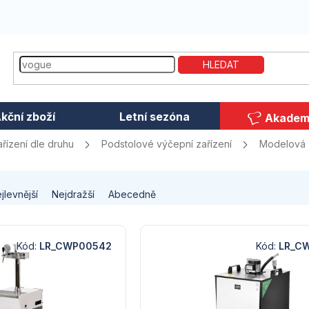
HLEDAT
kční zboží
Letní sezóna
Akadem
řízení dle druhu
Podstolové výčepní zařízení
Modelová
jlevnější
Nejdražší
Abecedně
Kód:
LR_CWP00542
Kód:
LR_C