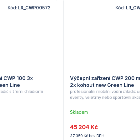
Kód:
LR_CWP00573
Kód:
LR_C
ní CWP 100 3x
Výčepní zařízení CWP 200 m
een Line
2x kohout new Green Line
adič s třemi chladicími
profesionální mobilní vodní chladič 
eventy, veletrhy nebo sportovní akc
Skladem
u
dodavatele
45 204 Kč
(14) -
37 359 Kč bez DPH
Lindr