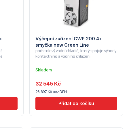
x
Výčepní zařízení CWP 200 4x
smyčka new Green Line
ič
podstolový vodní chladič, který spojuje výhody
ně
kontaktního a vodního chlazení
Skladem
u
dodavatele
32 545 Kč
(14) -
26 897 Kč bez DPH
Lindr