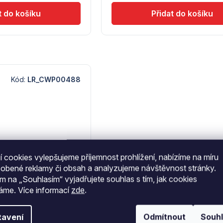
Kód:
LR_CWP00488
 cookies vylepšujeme příjemnost prohlížení, nabízíme na míru
sobené reklamy či obsah a analyzujeme návštěvnost stránky.
ím na „Souhlasím“ vyjadřujete souhlas s tím, jak cookies
váme.
Více informací
zde
.
ní CWP 300 V pro
 GREEN LINE
ič/vytaňovač určený
tavení
Odmítnout
Souh