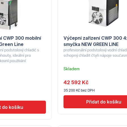
ní CWP 300 mobilní
Výčepní zařízení CWP 300 4
Green Line
smyčka NEW GREEN LINE
ní podstolový chladič s
profesionální podstolový vodní chlad
outy, ideální pro
schopný chladit čtyři nápoje součas
kovní používání
Skladem
u
dodavatele
42 592 Kč
(14) -
35 200 Kč bez DPH
Lindr