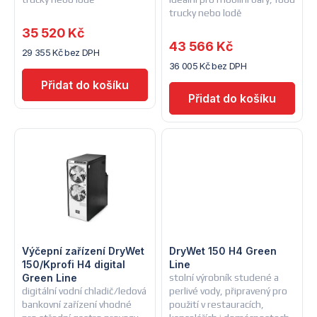
o
trucky nebo lodě
o
d
35 520 Kč
43 566 Kč
d
29 355 Kč bez DPH
u
36 005 Kč bez DPH
u
k
k
t
t
ů
ů
Výčepní zařízení DryWet
DryWet 150 H4 Green
150/Kprofi H4 digital
Line
Green Line
stolní výrobník studené a
digitální vodní chladič/ledová
perlivé vody, připravený pro
bankovní zařízení vhodné
použití v restauracích,