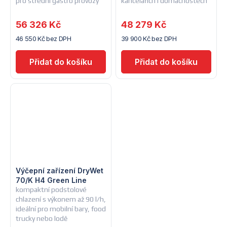
pro střední gastro provozy
kancelářích i domácnostech
56 326 Kč
48 279 Kč
46 550 Kč bez DPH
39 900 Kč bez DPH
Výčepní zařízení DryWet
70/K H4 Green Line
kompaktní podstolové
chlazení s výkonem až 90 l/h,
ideální pro mobilní bary, food
trucky nebo lodě