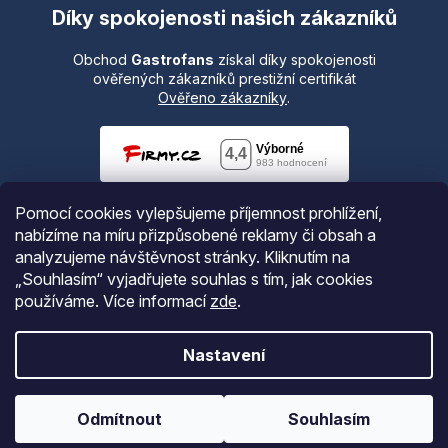
Díky spokojenosti našich zákazníků
Obchod
Gastrofans
získal díky spokojenosti
ověřených zákazníků prestižní certifikát
Ověřeno zákazníky
.
Pomocí cookies vylepšujeme příjemnost prohlížení,
nabízíme na míru přizpůsobené reklamy či obsah a
analyzujeme návštěvnost stránky. Kliknutím na
„Souhlasím“ vyjadřujete souhlas s tím, jak cookies
používáme.
Více informací
zde
.
Vytvořil Shoptet
Nastavení
Copyright 2026
Gastrofans.cz
. Všechna práva vyhrazena.
Odmítnout
Souhlasím
Upravit nastavení cookies