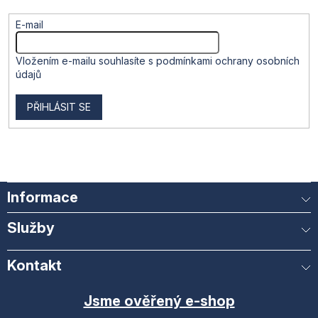
p
i
E-mail
s
u
Vložením e-mailu souhlasíte s
podmínkami ochrany osobních
údajů
PŘIHLÁSIT SE
Informace
Služby
Kontakt
Jsme ověřený e-shop