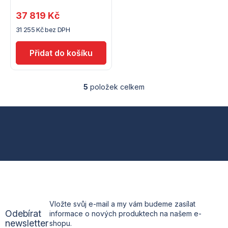
37 819 Kč
31 255 Kč bez DPH
5
položek celkem
O
v
l
Z
á
d
á
a
c
p
í
p
a
r
v
t
k
Vložte svůj e-mail a my vám budeme zasílat
y
Odebírat
informace o nových produktech na našem e-
v
í
newsletter
shopu.
ý