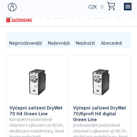
Přejít
NÁKU
CZK
na
KOŠÍK
obsah
Domů
Kategorie zboží
Výčepní zařízení
Výčepní zařízení dle
Ř
Nejprodávanější
Nejlevnější
Nejdražší
Abecedně
a
V
z
ý
e
p
n
i
í
s
Výčepní zařízení DryWet
Výčepní zařízení DryWet
p
70 H4 Green Line
70/Kprofi H4 digital
kompaktní podstolové
Green Line
p
r
chlazení s výkonem až 90 l/h,
profesionální podstolové
ideální pro mobilní bary, food
chlazení s výkonem až 90 l/h,
r
trucky nebo lodě
ideální pro mobilní bary, food