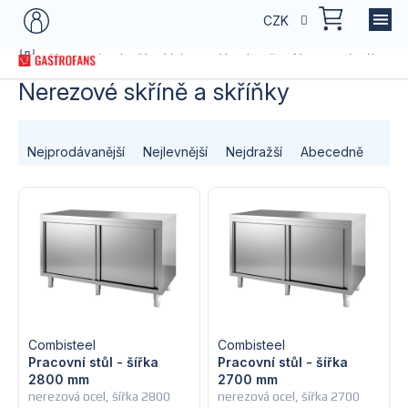
Přejít
NÁKU
CZK
na
KOŠÍK
obsah
Domů
Kategorie zboží
Vybavení kuchyně
Nerezový nábytek
Nerezové skříně a skříňky
Ř
Nejprodávanější
Nejlevnější
Nejdražší
Abecedně
a
V
z
ý
e
p
n
i
í
s
Combisteel
Combisteel
p
Pracovní stůl - šířka
Pracovní stůl - šířka
2800 mm
2700 mm
p
r
nerezová ocel, šířka 2800
nerezová ocel, šířka 2700