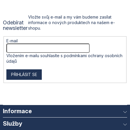
a
y
v
t
ý
Vložte svůj e-mail a my vám budeme zasílat
p
Odebírat
informace o nových produktech na našem e-
i
í
newsletter
shopu.
s
u
E-mail
Vložením e-mailu souhlasíte s
podmínkami ochrany osobních
údajů
PŘIHLÁSIT SE
Informace
Služby