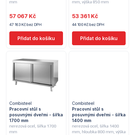
mm
mm, výška 850 mm
r
o
57 067 Kč
53 361 Kč
o
d
47 163 Kč bez DPH
44 100 Kč bez DPH
d
u
u
k
k
t
t
ů
ů
Combisteel
Combisteel
Pracovní stůl s
Pracovní stůl s
posuvnými dveřmi - šířka
posuvnými dveřmi - šířka
1700 mm
1400 mm
nerezová ocel, šířka 1700
nerezová ocel, šířka 1400
mm
mm, hloubka 800 mm, výška