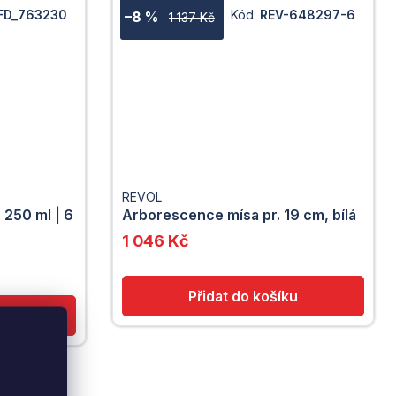
FD_763230
Kód:
REV-648297-6
–8 %
1 137 Kč
REVOL
 250 ml | 6
Arborescence mísa pr. 19 cm, bílá
1 046 Kč