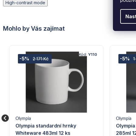
High-contrast mode
Nas
Mohlo by Vás zajímat
Kód:
Y110
-5%
-5%
2 171 Kč
1
Olympia
Olympia
Olympia standardní hrnky
Olympia 
Whiteware 483ml 12 ks
285ml 1