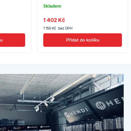
Skladem
u
1 402 Kč
dodavatele
(10)
1 159 Kč bez DPH