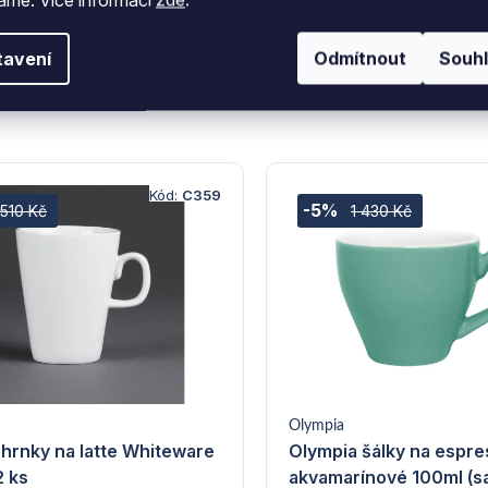
tavení
Odmítnout
Souh
Kód:
C359
-5%
 510 Kč
1 430 Kč
Olympia
hrnky na latte Whiteware
Olympia šálky na espr
2 ks
akvamarínové 100ml (s