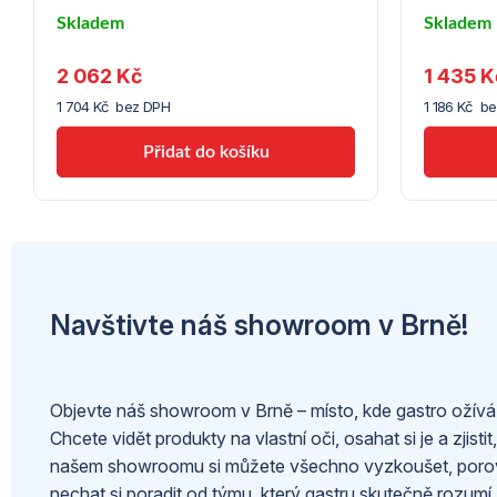
Skladem
Skladem
u
u
2 062 Kč
1 435 K
dodavatele
dodavate
(10)
(10)
1 704 Kč bez DPH
1 186 Kč b
Navštivte náš showroom v Brně!
Objevte náš showroom v Brně – místo, kde gastro ožívá
Chcete vidět produkty na vlastní oči, osahat si je a zjistit,
našem showroomu si můžete všechno vyzkoušet, porov
nechat si poradit od týmu, který gastru skutečně rozumí.