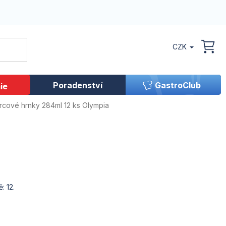
CZK
NÁK
KOŠ
Poradenství
GastroClub
ie
rcové hrnky 284ml 12 ks
Olympia
: 12.