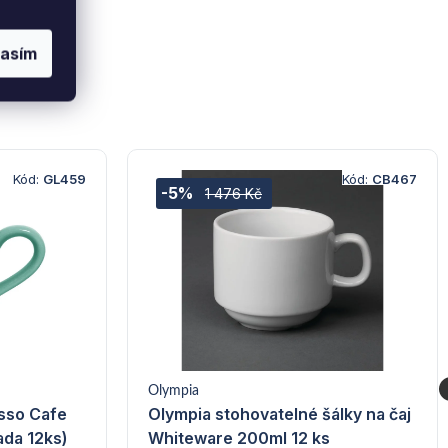
lasím
Kód:
GL459
Kód:
CB467
-5%
1 476 Kč
Olympia
esso Cafe
Olympia stohovatelné šálky na čaj
ada 12ks)
Whiteware 200ml 12 ks