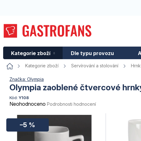
Přejít
na
obsah
Kategorie zboží
Dle typu provozu
A
Domů
Kategorie zboží
Servírování a stolování
Hrnk
Značka:
Olympia
Olympia zaoblené čtvercové hrnk
Kód:
Y108
Průměrné
Neohodnoceno
Podrobnosti hodnocení
hodnocení
produktu
je
–5 %
0,0
z
5