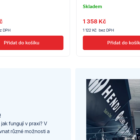
Skladem
u
č
1 358 Kč
le
dodavatele
(10)
ez DPH
1 122 Kč bez DPH
!
 jak fungují v praxi? V
nat různé možnosti a