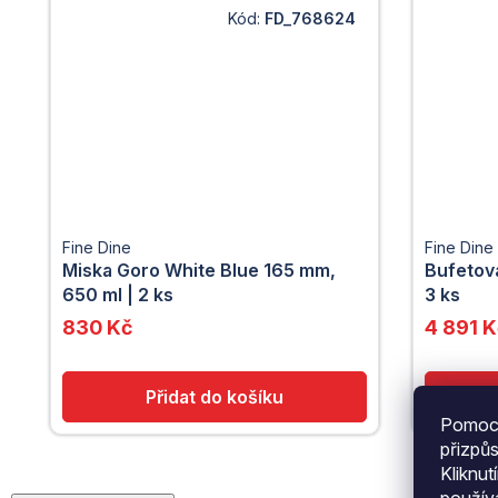
Kód:
FD_768624
Fine Dine
Fine Dine
Miska Goro White Blue 165 mm,
Bufetová
650 ml | 2 ks
3 ks
830 Kč
4 891 K
Pomocí
přizpů
Kliknut
použí