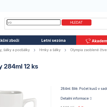
HLEDAT
kční zboží
Letní sezóna
Akadem
y, šálky a podšálky
Hrnky a šálky
Olympia zaoblené čtve
y 284ml 12 ks
284ml. Bílé. Počet kusů v sadě
Detailní informace