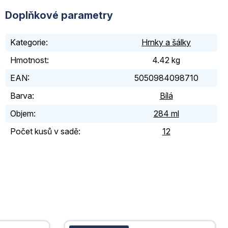
Doplňkové parametry
Kategorie
:
Hrnky a šálky
Hmotnost
:
4.42 kg
,
EAN
:
5050984098710
Barva
:
Bílá
Objem
:
284 ml
Počet kusů v sadě
:
12