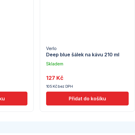
Verlo
Deep blue šálek na kávu 210 ml
Skladem
u
dodavatele
127 Kč
(5) -
105 Kč bez DPH
Tomgast