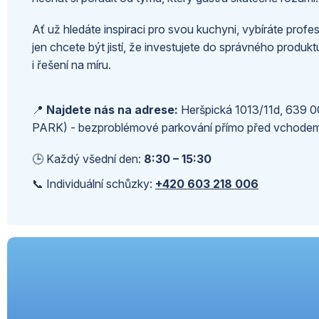
Ať už hledáte inspiraci pro svou kuchyni, vybíráte profes
jen chcete být jistí, že investujete do správného produk
i řešení na míru.
📍
Najdete nás na adrese:
Heršpická 1013/11d, 639 00
PARK) - bezproblémové parkování přímo před vchode
🕒 Každý všední den:
8:30 – 15:30
📞 Individuální schůzky:
+420 603 218 006