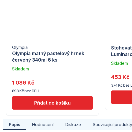
Olympia
Stohovat
Olympia matný pastelový hrnek
Luminarc 
červený 340ml 6 ks
Skladem
Skladem
u
u
dodavatel
453 Kč
dodavatele
(10)
1 086 Kč
374 Kč bez 
(10)
898 Kč bez DPH
Popis
Hodnocení
Diskuze
Související produkt