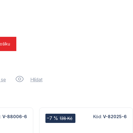
košíku
 se
Hlídat
:
V-88006-6
Kód:
V-82025-6
–7 %
138 Kč