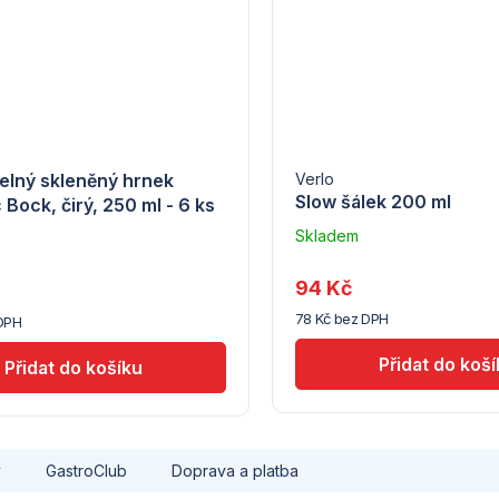
elný skleněný hrnek
Verlo
Slow šálek 200 ml
Bock, čirý, 250 ml - 6 ks
Skladem
u
dodavatele
e
94 Kč
(5) -
78 Kč bez DPH
Tomgast
DPH
y
GastroClub
Doprava a platba