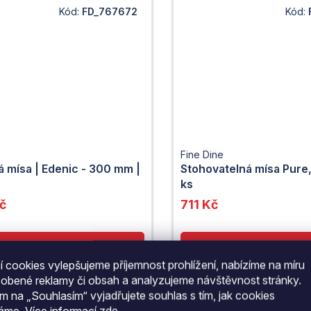
Kód:
FD_767672
Kód:
Fine Dine
 mísa | Edenic - 300 mm |
Stohovatelná mísa Pure,
ks
č
711 Kč
 cookies vylepšujeme příjemnost prohlížení, nabízíme na míru
sobené reklamy či obsah a analyzujeme návštěvnost stránky.
ím na „Souhlasím“ vyjadřujete souhlas s tím, jak cookies
váme.
Více informací
zde
.