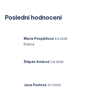
Poslední hodnocení
Hodnocení
Marie Pospíšilová
4.8.2026
produktu
Krásná
je
5
z
5
Hodnocení
Štěpán Ambrož
2.8.2026
hvězdiček.
produktu
je
5
z
5
Hodnocení
Jana Pavlová
31.7.2026
hvězdiček.
produktu
je
5
z