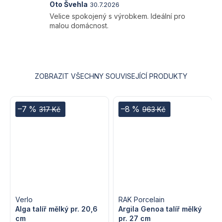
5
Hodnocení
Oto Švehla
30.7.2026
hvězdiček.
produktu
Velice spokojený s výrobkem. Ideální pro
je
malou domácnost.
5
z
5
hvězdiček.
ZOBRAZIT VŠECHNY SOUVISEJÍCÍ PRODUKTY
–7 %
–8 %
317 Kč
963 Kč
Verlo
RAK Porcelain
Alga talíř mělký pr. 20,6
Argila Genoa talíř mělký
cm
pr. 27 cm