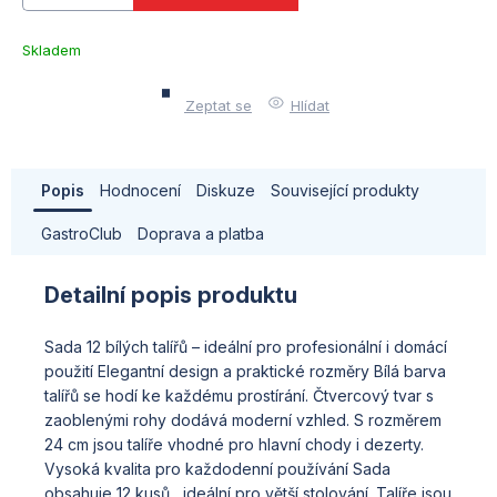
Skladem
u
dodavatele
Zeptat se
Hlídat
(10)
Popis
Hodnocení
Diskuze
Související produkty
GastroClub
Doprava a platba
Detailní popis produktu
Sada 12 bílých talířů – ideální pro profesionální i domácí
použití Elegantní design a praktické rozměry Bílá barva
talířů se hodí ke každému prostírání. Čtvercový tvar s
zaoblenými rohy dodává moderní vzhled. S rozměrem
24 cm jsou talíře vhodné pro hlavní chody i dezerty.
Vysoká kvalita pro každodenní používání Sada
obsahuje 12 kusů , ideální pro větší stolování. Talíře jsou