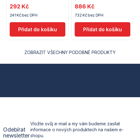
292 Kč
886 Kč
241 Kč bez DPH
732 Kč bez DPH
ZOBRAZIT VŠECHNY PODOBNÉ PRODUKTY
Z
á
p
a
t
Vložte svůj e-mail a my vám budeme zasílat
Odebírat
informace o nových produktech na našem e-
í
newsletter
shopu.