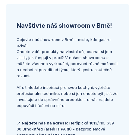
Navštivte náš showroom v Brně!
Objevte náš showroom v Brně – místo, kde gastro
ožívá!
Chcete vidět produkty na vlastní oči, osahat si je a
zjistit, jak fungují v praxi? V našem showroomu si
můžete všechno vyzkoušet, porovnat různé možnosti
a nechat si poradit od týmu, který gastru skutečně
rozumí.
Ať už hledáte inspiraci pro svou kuchyni, vybíráte
profesionální techniku, nebo si jen chcete být jistí, že
investujete do správného produktu – u nás najdete
odpovědi i řešení na míru.
📍
Najdete nás na adrese:
Heršpická 1013/11d, 639
00 Brno-střed (areál H-PARK) - bezproblémové