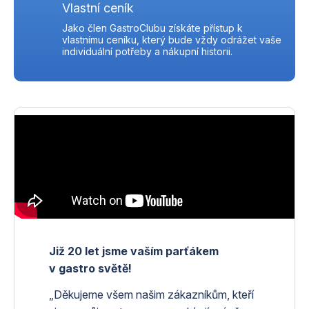
Vlastní ceník
Jako člen GastroClubu získáte přístup k
vlastnímu ceníku, který bude vždy odrážet vaše
individuální potřeby a nákupní historii.
Již 20 let jsme vaším parťákem
v gastro světě!
„Děkujeme všem našim zákazníkům, kteří