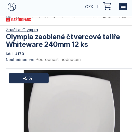
Přejít
NÁKU
CZK
na
KOŠÍK
obsah
Domů
Kategorie zboží
Servírování a stolování
Talíře
Mělké 
Značka:
Olympia
Olympia zaoblené čtvercové talíře
Whiteware 240mm 12 ks
Kód:
U170
Průměrné
Podrobnosti hodnocení
Neohodnoceno
hodnocení
produktu
je
–5 %
0,0
z
5
hvězdiček.