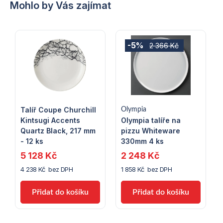
Mohlo by Vás zajímat
-5%
2 366 Kč
Talíř Coupe Churchill
Olympia
Kintsugi Accents
Olympia talíře na
Quartz Black, 217 mm
pizzu Whiteware
- 12 ks
330mm 4 ks
5 128 Kč
2 248 Kč
4 238 Kč bez DPH
1 858 Kč bez DPH