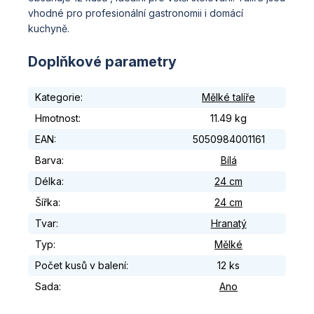
vhodné pro profesionální gastronomii i domácí
kuchyně.
Doplňkové parametry
Kategorie
:
Mělké talíře
Hmotnost
:
11.49 kg
EAN
:
5050984001161
Barva
:
Bílá
Délka
:
24 cm
Šířka
:
24 cm
Tvar
:
Hranatý
Typ
:
Mělké
Počet kusů v balení
:
12 ks
Sada
:
Ano