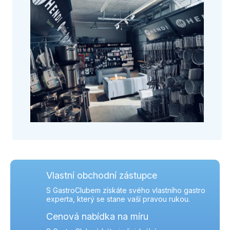
Vlastní obchodní zástupce
S GastroClubem získáte svého vlastního gastro
experta, který se stane vaší pravou rukou.
Cenová nabídka na míru