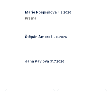
1
z
5
Hodnocení
Marie Pospíšilová
4.8.2026
hvězdiček.
produktu
Krásná
je
5
z
5
Hodnocení
Štěpán Ambrož
2.8.2026
hvězdiček.
produktu
je
5
z
5
Hodnocení
Jana Pavlová
31.7.2026
hvězdiček.
produktu
je
5
z
5
hvězdiček.