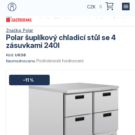
Přejít
NÁKU
CZK
na
KOŠÍK
obsah
Domů
Kategorie zboží
Chladící a mrazící technika
Chladicí a m
Značka:
Polar
Polar šuplíkový chladicí stůl se 4
zásuvkami 240l
Kód:
U638
Průměrné
Podrobnosti hodnocení
Neohodnoceno
hodnocení
produktu
je
–11 %
0,0
z
5
hvězdiček.