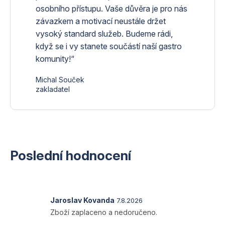
osobního přístupu. Vaše důvěra je pro nás
závazkem a motivací neustále držet
vysoký standard služeb. Budeme rádi,
když se i vy stanete součástí naší gastro
komunity!“
Michal Souček
zakladatel
Poslední hodnocení
Hodnocení
Jaroslav Kovanda
7.8.2026
produktu
Zboží zaplaceno a nedoručeno.
je