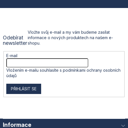
p
a
t
Vložte svůj e-mail a my vám budeme zasílat
Odebírat
informace o nových produktech na našem e-
í
newsletter
shopu.
E-mail
Vložením e-mailu souhlasíte s
podmínkami ochrany osobních
údajů
PŘIHLÁSIT SE
Informace