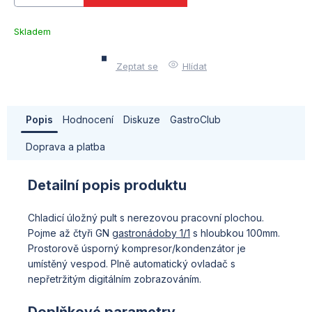
Skladem
u
dodavatele
Zeptat se
Hlídat
(10)
Popis
Hodnocení
Diskuze
GastroClub
Doprava a platba
Detailní popis produktu
Chladicí úložný pult s nerezovou pracovní plochou.
Pojme až čtyři GN
gastronádoby 1/1
s hloubkou 100mm.
Prostorově úsporný kompresor/kondenzátor je
umístěný vespod. Plně automatický ovladač s
nepřetržitým digitálním zobrazováním.