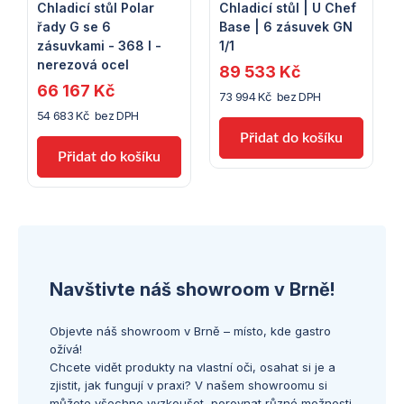
Chladicí stůl Polar
Chladicí stůl | U Chef
řady G se 6
Base | 6 zásuvek GN
zásuvkami - 368 l -
1/1
nerezová ocel
89 533 Kč
66 167 Kč
73 994 Kč bez DPH
54 683 Kč bez DPH
Navštivte náš showroom v Brně!
Objevte náš showroom v Brně – místo, kde gastro
ožívá!
Chcete vidět produkty na vlastní oči, osahat si je a
zjistit, jak fungují v praxi? V našem showroomu si
můžete všechno vyzkoušet, porovnat různé možnosti