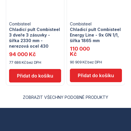
Combisteel
Combisteel
Chladicí pult Combisteel
Chladicí pult Combisteel
3 dveře 3 zásuvky -
Energy Line - 9x GN 1/1,
šířka 2330 mm -
šířka 1865 mm
nerezová ocel 430
110 000
Kč
94 000 Kč
90 909 Kč bez DPH
77 686 Kč bez DPH
ZOBRAZIT VŠECHNY PODOBNÉ PRODUKTY
Z
á