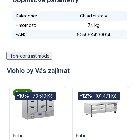
Doplňkové parametry
Kategorie
:
Chladicí stoly
Hmotnost
:
74 kg
EAN
:
5050984130014
High-contrast mode
Mohlo by Vás zajímat
Novinka
-10%
-12%
73 519 Kč
101 471 Kč
Polar
Polar