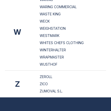
WARING COMMERCIAL
WASTE KING
WECK
WEIGHSTATION
W
WESTMARK
WHITES CHEFS CLOTHING
WINTERHALTER
WRAPMASTER
WUSTHOF
ZEROLL
Z
ZICO
ZUMOVAL S.L.
Z