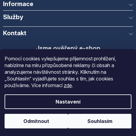
Informace
Služby
Kontakt
Jsme ověřený e-shop
Pomocí cookies vylepšujeme příjemnost prohlížení,
Díky spokojenosti našich zákazníků
nabízíme na míru přizpůsobené reklamy či obsah a
analyzujeme návštěvnost stránky. Kliknutím na
Obchod
Gastrofans
získal díky spokojenosti
„Souhlasím“ vyjadřujete souhlas s tím, jak cookies
ověřených zákazníků prestižní certifikát
používáme.
Více informací
zde
.
Ověřeno zákazníky
.
Nastavení
Odmítnout
Souhlasím