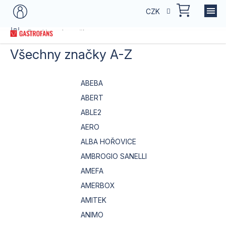
Přejít
NÁKU
CZK
na
KOŠÍK
obsah
Domů
Prodávané značky
Všechny značky A-Z
ABEBA
ABERT
ABLE2
AERO
ALBA HOŘOVICE
AMBROGIO SANELLI
AMEFA
AMERBOX
AMITEK
ANIMO