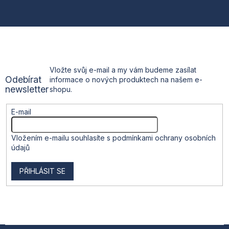
á
p
a
t
Vložte svůj e-mail a my vám budeme zasílat
Odebírat
informace o nových produktech na našem e-
í
newsletter
shopu.
E-mail
Vložením e-mailu souhlasíte s
podmínkami ochrany osobních
údajů
PŘIHLÁSIT SE