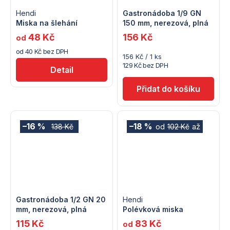
Hendi
Gastronádoba 1/9 GN
Miska na šlehání
150 mm, nerezová, plná
48 Kč
156 Kč
od
od 40 Kč bez DPH
Měrná
156 Kč / 1 ks
cena:
129 Kč bez DPH
Detail
–16 %
–18 %
od
až
138 Kč
102 Kč
Gastronádoba 1/2 GN 20
Hendi
mm, nerezová, plná
Polévková miska
115 Kč
83 Kč
od