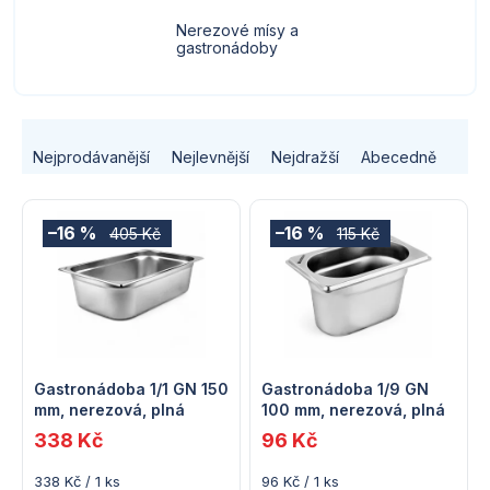
Nerezové mísy a
gastronádoby
Ř
Nejprodávanější
Nejlevnější
Nejdražší
Abecedně
a
V
z
–16 %
–16 %
405 Kč
115 Kč
ý
e
p
n
i
í
s
Gastronádoba 1/1 GN 150
Gastronádoba 1/9 GN
p
mm, nerezová, plná
100 mm, nerezová, plná
p
338 Kč
96 Kč
r
r
Měrná
Měrná
338 Kč / 1 ks
96 Kč / 1 ks