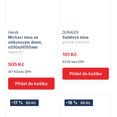
Hendi
DURALEX
Míchací mísa se
Salátová mísa
silikonovým dnem,
průměr 230 mm
o330x(H)155mm
objem 6 l
101 Kč
83 Kč bez DPH
505 Kč
417 Kč bez DPH
–17 %
–18 %
80 Kč
65 Kč