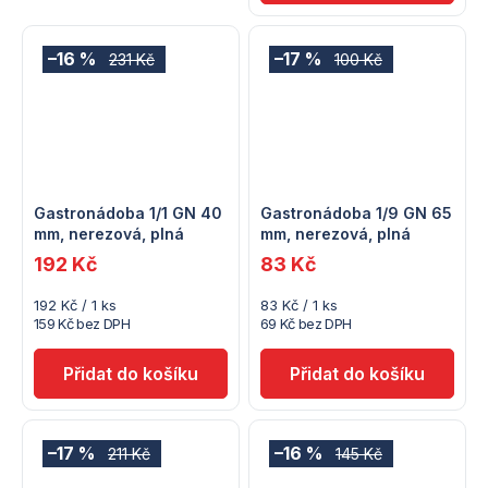
–16 %
–17 %
231 Kč
100 Kč
Gastronádoba 1/1 GN 40
Gastronádoba 1/9 GN 65
mm, nerezová, plná
mm, nerezová, plná
192 Kč
83 Kč
Měrná
Měrná
192 Kč / 1 ks
83 Kč / 1 ks
cena:
cena:
159 Kč bez DPH
69 Kč bez DPH
–17 %
–16 %
211 Kč
145 Kč