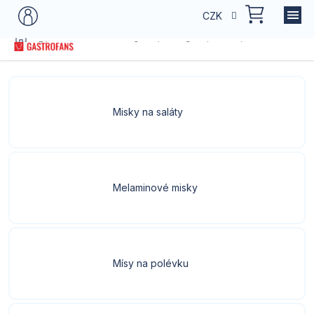
Přejít
NÁKU
CZK
na
KOŠÍK
obsah
Domů
Dle typu provozu
Catering
Servis cateringu a rautu
B
Misky na saláty
Melaminové misky
Mísy na polévku