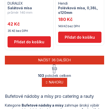
DURALEX
Hendi
Salátová mísa
Polévková mísa, 0,38L,
průměr 140 mm
o120mm
180 Kč
42 Kč
149 Kč bez DPH
35 Kč bez DPH
NAČÍST 36 DALŠÍCH
S
1
3
t
O
r
103
položek celkem
v
á
l
NAHORU
n
k
á
o
d
v
Bufetové nádoby a mísy pro catering a rauty
a
á
c
n
í
Kategorie
Bufetové nádoby a mísy
zahrnuje široký výběr
í