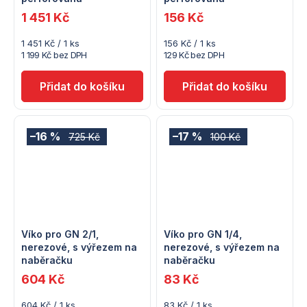
1 451 Kč
156 Kč
Měrná
Měrná
1 451 Kč / 1 ks
156 Kč / 1 ks
cena:
cena:
1 199 Kč bez DPH
129 Kč bez DPH
–16 %
–17 %
725 Kč
100 Kč
Víko pro GN 2/1,
Víko pro GN 1/4,
nerezové, s výřezem na
nerezové, s výřezem na
naběračku
naběračku
604 Kč
83 Kč
Měrná
Měrná
604 Kč / 1 ks
83 Kč / 1 ks