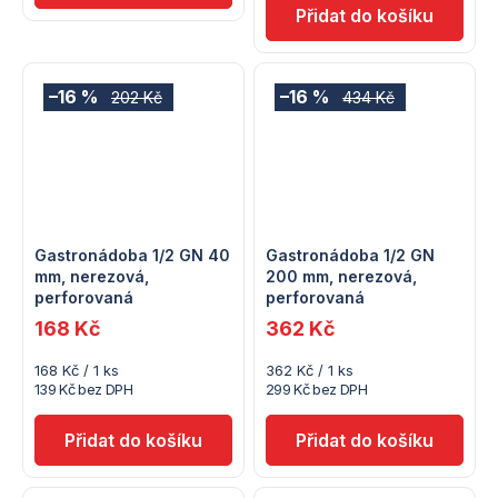
–16 %
–16 %
202 Kč
434 Kč
Gastronádoba 1/2 GN 40
Gastronádoba 1/2 GN
mm, nerezová,
200 mm, nerezová,
perforovaná
perforovaná
168 Kč
362 Kč
Měrná
Měrná
168 Kč / 1 ks
362 Kč / 1 ks
cena:
cena:
139 Kč bez DPH
299 Kč bez DPH