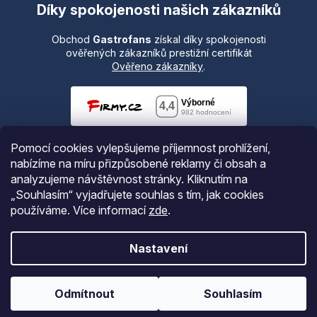
Díky spokojenosti našich zákazníků
Obchod
Gastrofans
získal díky spokojenosti
ověřených zákazníků prestižní certifikát
Ověřeno zákazníky
.
Pomocí cookies vylepšujeme příjemnost prohlížení,
nabízíme na míru přizpůsobené reklamy či obsah a
analyzujeme návštěvnost stránky. Kliknutím na
„Souhlasím“ vyjadřujete souhlas s tím, jak cookies
používáme.
Více informací
zde
.
Vytvořil Shoptet
Nastavení
Copyright 2026
Gastrofans.cz
. Všechna práva vyhrazena.
Odmítnout
Souhlasím
Upravit nastavení cookies