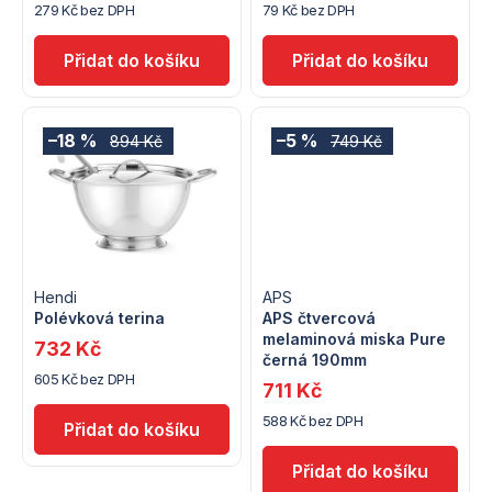
o
cena:
cena:
279 Kč bez DPH
79 Kč bez DPH
o
d
d
u
u
k
–18 %
–5 %
894 Kč
749 Kč
k
t
t
ů
ů
Hendi
APS
Polévková terina
APS čtvercová
melaminová miska Pure
732 Kč
černá 190mm
605 Kč bez DPH
711 Kč
588 Kč bez DPH