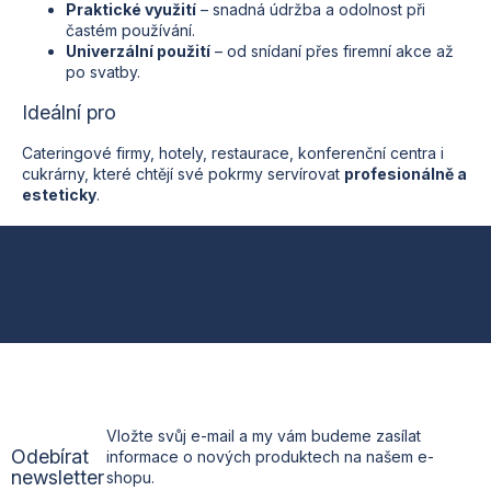
Praktické využití
– snadná údržba a odolnost při
častém používání.
Univerzální použití
– od snídaní přes firemní akce až
po svatby.
Ideální pro
Cateringové firmy, hotely, restaurace, konferenční centra i
cukrárny, které chtějí své pokrmy servírovat
profesionálně a
esteticky
.
Z
á
p
a
t
Vložte svůj e-mail a my vám budeme zasílat
Odebírat
informace o nových produktech na našem e-
í
newsletter
shopu.