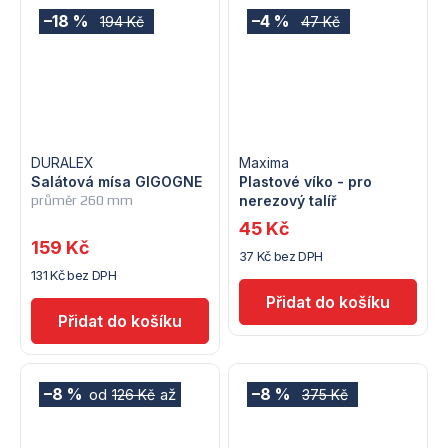
–18 %
–4 %
194 Kč
47 Kč
DURALEX
Maxima
Salátová mísa GIGOGNE
Plastové víko - pro
průměr 260 mm
nerezový talíř
45 Kč
159 Kč
37 Kč bez DPH
131 Kč bez DPH
–8 %
–8 %
od
až
126 Kč
375 Kč