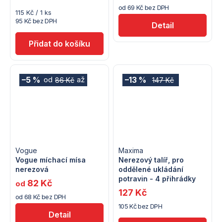
od 69 Kč bez DPH
Měrná
115 Kč / 1 ks
cena:
95 Kč bez DPH
Detail
–5 %
–13 %
od
až
86 Kč
147 Kč
Vogue
Maxima
Vogue míchací mísa
Nerezový talíř, pro
nerezová
oddělené ukládání
potravin - 4 přihrádky
82 Kč
od
127 Kč
od 68 Kč bez DPH
105 Kč bez DPH
Detail