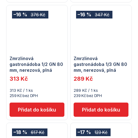
–16 %
–16 %
376 Kč
347 Kč
Zmrzlinová
Zmrzlinová
gastronádoba 1/2 GN 80
gastronádoba 1/3 GN 80
mm, nerezová, plná
mm, nerezová, plná
313 Kč
289 Kč
Měrná
Měrná
313 Kč / 1 ks
289 Kč / 1 ks
cena:
cena:
259 Kč bez DPH
239 Kč bez DPH
–18 %
–17 %
617 Kč
123 Kč