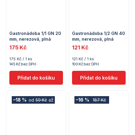
Gastronádoba 1/1 GN 20
Gastronádoba 1/2 GN 40
mm, nerezová, plná
mm, nerezová, plná
175 Kč
121 Kč
Měrná
Měrná
175 Kč / 1 ks
121 Kč / 1 ks
cena:
cena:
145 Kč bez DPH
100 Kč bez DPH
–18 %
–16 %
od
až
59 Kč
187 Kč