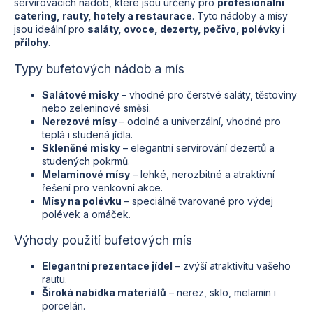
p
servírovacích nádob, které jsou určeny pro
profesionální
r
catering, rauty, hotely a restaurace
. Tyto nádoby a mísy
v
jsou ideální pro
saláty, ovoce, dezerty, pečivo, polévky i
k
přílohy
.
y
Typy bufetových nádob a mís
v
ý
Salátové misky
– vhodné pro čerstvé saláty, těstoviny
p
nebo zeleninové směsi.
i
Nerezové mísy
– odolné a univerzální, vhodné pro
s
teplá i studená jídla.
u
Skleněné misky
– elegantní servírování dezertů a
studených pokrmů.
Melaminové mísy
– lehké, nerozbitné a atraktivní
řešení pro venkovní akce.
Mísy na polévku
– speciálně tvarované pro výdej
polévek a omáček.
Výhody použití bufetových mís
Elegantní prezentace jídel
– zvýší atraktivitu vašeho
rautu.
Široká nabídka materiálů
– nerez, sklo, melamin i
porcelán.