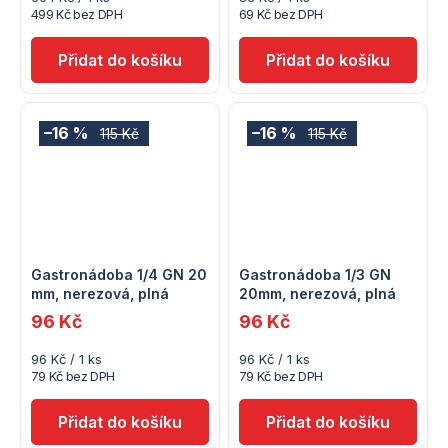
cena:
cena:
499 Kč bez DPH
69 Kč bez DPH
–16 %
–16 %
115 Kč
115 Kč
Gastronádoba 1/4 GN 20
Gastronádoba 1/3 GN
mm, nerezová, plná
20mm, nerezová, plná
96 Kč
96 Kč
Měrná
Měrná
96 Kč / 1 ks
96 Kč / 1 ks
cena:
cena:
79 Kč bez DPH
79 Kč bez DPH