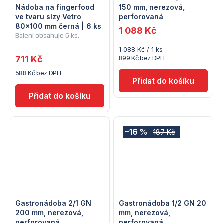
Nádoba na fingerfood
150 mm, nerezová,
ve tvaru slzy Vetro
perforovaná
80x100 mm černá | 6 ks
1 088 Kč
Balení obsahuje 6 ks.
Měrná
1 088 Kč / 1 ks
cena:
711 Kč
899 Kč bez DPH
588 Kč bez DPH
–16 %
187 Kč
Gastronádoba 2/1 GN
Gastronádoba 1/2 GN 20
200 mm, nerezová,
mm, nerezová,
perforovaná
perforovaná