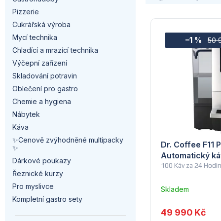
a
a
Pizzerie
n
V
Cukrářská výroba
z
Mycí technika
n
–1 %
ý
50 
e
Chladící a mrazící technika
í
p
Výčepní zařízení
n
Skladování potravin
p
i
í
Oblečení pro gastro
a
s
Chemie a hygiena
p
Nábytek
n
p
Káva
r
✨Cenově zvýhodněné multipacky
e
r
Dr. Coffee F11 
o
✨
Automatický ká
l
Dárkové poukazy
o
100 Káv za 24 Hodi
d
Řeznické kurzy
d
Pro myslivce
u
Skladem
u
Kompletní gastro sety
u
dodavatele
k
49 990 Kč
(5) -