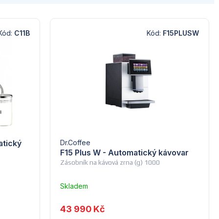
Kód:
C11B
Kód:
F15PLUSW
atický
Dr.Coffee
F15 Plus W - Automatický kávovar
Zásobník na kávová zrna (g) 1000
Skladem
u
dodavatele
43 990 Kč
(5) -