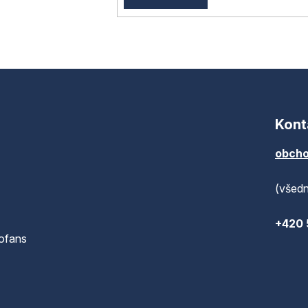
Kont
obcho
(všedn
+420 
ofans