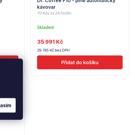
ý
Dr. Coffee F10 - plně automatický
kávovar
70 Káv za 24 hodin
Skladem
–
Troubsko
35 991 Kč
29 745 Kč bez DPH
:
208984
lasím