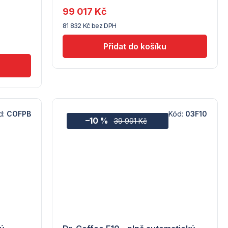
dodavatele
99 017 Kč
(5) -
81 832 Kč bez DPH
Coffelimit
d:
COFPB
Kód:
03F10
–10 %
39 991 Kč