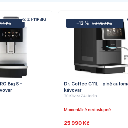
Kód:
F11PBIG
–13 %
914 Kč
29 990 Kč
PRO Big S -
Dr. Coffee C11L - plně autom
vovar
kávovar
n
30 Káv za 24 Hodin
Momentálně nedostupné
25 990 Kč