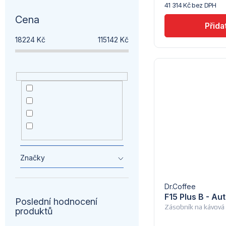
k
41 314 Kč bez DPH
Coffelimit
t
Cena
t
ů
18224
Kč
115142
Kč
ů
Top export
2
Medailonek - Honza
1
Medailonek -
8
Univerzální
stare
2
Značky
Dr.Coffee
F15 Plus B - Au
Poslední hodnocení
Zásobník na kávová 
produktů