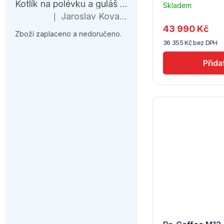
Kotlík na polévku a guláš 10 l – černá várnice s ohřívačem
Skladem
u
Jaroslav Kovanda
|
Hodnocení produktu je 1 z 5 hvězdiček.
dodavatele
43 990 Kč
(5) -
Zboží zaplaceno a nedoručeno.
36 355 Kč bez DPH
Coffelimit