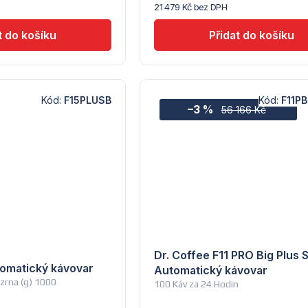
21 479 Kč bez DPH
Kód:
F15PLUSB
Kód:
F11P
–3 %
56 166 Kč
Dr. Coffee F11 PRO Big Plus S
tomatický kávovar
Automatický kávovar
zrna (g) 1000
100 Káv za 24 Hodin