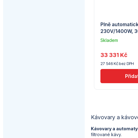
Plně automatick
230V/1400W, 
Skladem
u
dodavatele
33 331 Kč
(7) -
27 546 Kč bez DPH
Hendi
Kávovary a kávov
Kávovary a automaty
filtrované kávy.