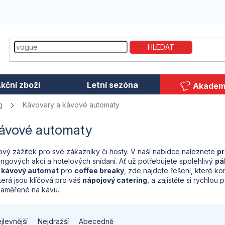
HLEDAT
kční zboží
Letní sezóna
Akadem
g
Kávovary a kávové automaty
kávové automaty
ový zážitek pro své zákazníky či hosty. V naší nabídce naleznete
pr
ringových akcí a hotelových snídaní. Ať už potřebujete spolehlivý
pá
 kávový automat
pro
coffee breaky
, zde najdete řešení, které ko
která jsou klíčová pro váš
nápojový catering
, a zajistěte si rychlo
aměřené na kávu.
jlevnější
Nejdražší
Abecedně