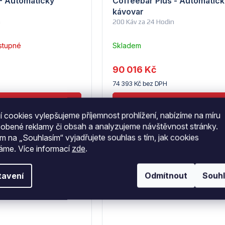
 - Automatický
Coffeebar Plus - Automatick
kávovar
n
200 Káv za 24 Hodin
stupné
Skladem
u
dodavatele
90 016 Kč
(5) -
74 393 Kč bez DPH
Coffelimit
 cookies vylepšujeme příjemnost prohlížení, nabízíme na míru
sobené reklamy či obsah a analyzujeme návštěvnost stránky.
ím na „Souhlasím“ vyjadřujete souhlas s tím, jak cookies
váme.
Více informací
zde
.
Kód:
208953
Kód
–18 %
697 Kč
31 756 Kč
tavení
Odmítnout
Souh