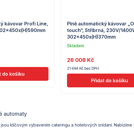
ý kávovar Profi Line,
Plně automatický kávovar „
302x450x(H)590mm
touch“, Stříbrná, 230V/1400
302x450x(H)370mm
Skladem
u
dodavatele
26 008 Kč
(7) -
21 494 Kč bez DPH
Hendi
O
v
é automaty
l
á
jsou klíčovým vybavením cateringu a hotelových snídaní. Nabízíme
d
a