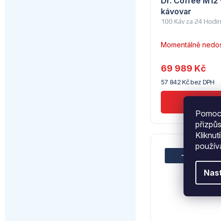
Dr. Coffee M12
kávovar
100 Káv za 24 Hodi
Momentálně nedo
69 989 Kč
57 842 Kč bez DPH
Pomocí
přizpů
Kliknut
použí
–18 %
40 
Nas