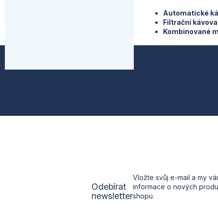
Automatické k
Filtrační kávova
Kombinované m
Z
á
p
a
t
í
Vložte svůj e-mail a my v
Odebírat
informace o nových prod
newsletter
shopu.