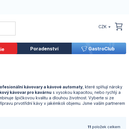
CZK
NÁK
KOŠ
Poradenství
GastroClub
ie
ofesionální kávovary a kávové automaty
, které splňují nároky
kový kávovar pro kavárnu
s vysokou kapacitou, nebo rychlý a
mbinuje špičkovou kvalitu a dlouhou životnost. Vyberte si ze
u přípravu prvotřídní kávy v jakémkoli objemu. Jsme vaším partnerem
11
položek celkem