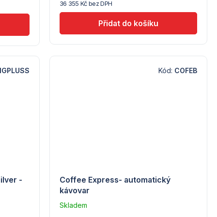
36 355 Kč bez DPH
Coffelimit
BIGPLUSS
Kód:
COFEB
ilver -
Coffee Express- automatický
kávovar
Skladem
u