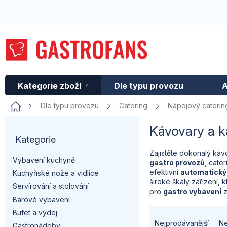
Přejít
na
obsah
Kategorie zboží
Dle typu provozu
A
Domů
Dle typu provozu
Catering
Nápojový caterin
P
Kávovary a 
Kategorie
Přeskočit
o
kategorie
Zajistěte dokonalý káv
Vybavení kuchyně
gastro provozů
, cate
s
efektivní
automatický
Kuchyňské nože a vidlice
široké škály zařízení, 
t
Servírování a stolování
pro
gastro vybavení
z
Barové vybavení
r
Ř
Bufet a výdej
Nejprodávanější
Ne
Gastronádoby