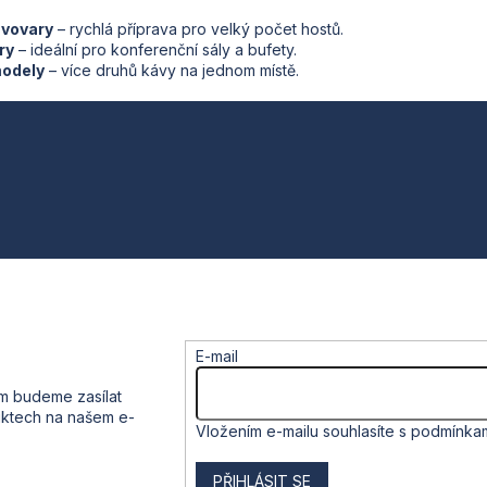
c
ávovary
– rychlá příprava pro velký počet hostů.
í
ry
– ideální pro konferenční sály a bufety.
p
odely
– více druhů kávy na jednom místě.
r
v
k
y
v
ý
p
i
s
u
E-mail
ám budeme zasílat
uktech na našem e-
Vložením e-mailu souhlasíte s
podmínkam
PŘIHLÁSIT SE