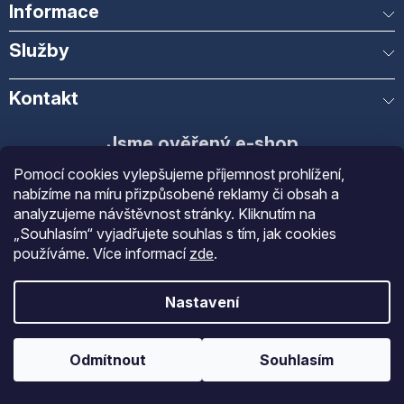
Informace
Služby
Kontakt
Jsme ověřený e-shop
Pomocí cookies vylepšujeme příjemnost prohlížení,
Díky spokojenosti našich zákazníků
nabízíme na míru přizpůsobené reklamy či obsah a
analyzujeme návštěvnost stránky. Kliknutím na
Obchod
Gastrofans
získal díky spokojenosti
„Souhlasím“ vyjadřujete souhlas s tím, jak cookies
ověřených zákazníků prestižní certifikát
používáme.
Více informací
zde
.
Ověřeno zákazníky
.
Nastavení
Odmítnout
Souhlasím