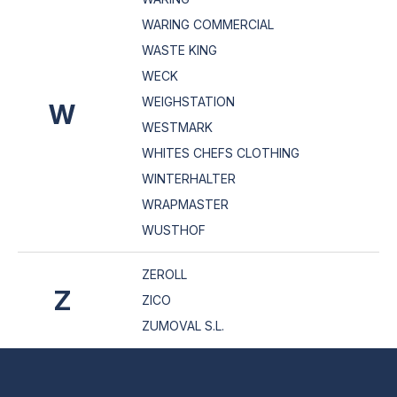
WARING COMMERCIAL
WASTE KING
WECK
WEIGHSTATION
W
WESTMARK
WHITES CHEFS CLOTHING
WINTERHALTER
WRAPMASTER
WUSTHOF
ZEROLL
Z
ZICO
ZUMOVAL S.L.
Z