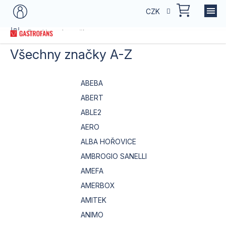
Přejít
NÁKU
CZK
na
KOŠÍK
obsah
Domů
Prodávané značky
Všechny značky A-Z
ABEBA
ABERT
ABLE2
AERO
ALBA HOŘOVICE
AMBROGIO SANELLI
AMEFA
AMERBOX
AMITEK
ANIMO