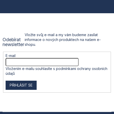
á
p
a
t
Vložte svůj e-mail a my vám budeme zasílat
Odebírat
informace o nových produktech na našem e-
í
newsletter
shopu.
E-mail
Vložením e-mailu souhlasíte s
podmínkami ochrany osobních
údajů
PŘIHLÁSIT SE