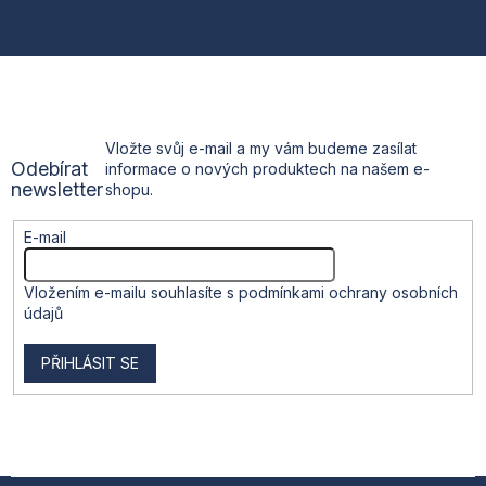
á
p
a
t
Vložte svůj e-mail a my vám budeme zasílat
Odebírat
informace o nových produktech na našem e-
í
newsletter
shopu.
E-mail
Vložením e-mailu souhlasíte s
podmínkami ochrany osobních
údajů
PŘIHLÁSIT SE