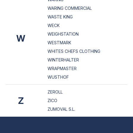
WARING COMMERCIAL
WASTE KING
WECK
WEIGHSTATION
W
WESTMARK
WHITES CHEFS CLOTHING
WINTERHALTER
WRAPMASTER
WUSTHOF
ZEROLL
Z
ZICO
ZUMOVAL S.L.
Z