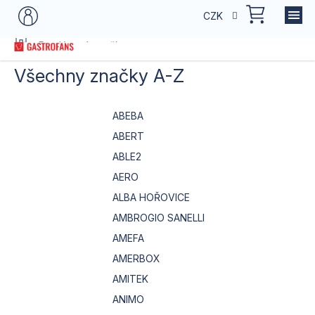
Přejít
NÁKU
CZK
na
KOŠÍK
obsah
Domů
Prodávané značky
Všechny značky A-Z
ABEBA
ABERT
ABLE2
AERO
ALBA HOŘOVICE
AMBROGIO SANELLI
AMEFA
AMERBOX
AMITEK
ANIMO