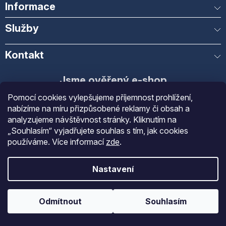
Informace
Služby
Kontakt
Jsme ověřený e-shop
Pomocí cookies vylepšujeme příjemnost prohlížení,
Díky spokojenosti našich zákazníků
nabízíme na míru přizpůsobené reklamy či obsah a
analyzujeme návštěvnost stránky. Kliknutím na
Obchod
Gastrofans
získal díky spokojenosti
„Souhlasím“ vyjadřujete souhlas s tím, jak cookies
ověřených zákazníků prestižní certifikát
používáme.
Více informací
zde
.
Ověřeno zákazníky
.
Nastavení
Odmítnout
Souhlasím