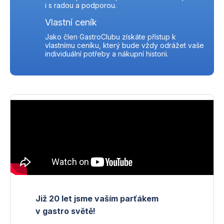
i s radou a podporou.
Vlastní ceník
Jako člen GastroClubu získáte přístup k
vlastnímu ceníku, který bude vždy odrážet vaše
individuální potřeby a nákupní historii.
Již 20 let jsme vaším parťákem
v gastro světě!