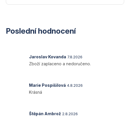
Poslední hodnocení
Hodnocení
Jaroslav Kovanda
7.8.2026
produktu
Zboží zaplaceno a nedoručeno.
je
1
z
5
Hodnocení
Marie Pospíšilová
4.8.2026
hvězdiček.
produktu
Krásná
je
5
z
5
Hodnocení
Štěpán Ambrož
2.8.2026
hvězdiček.
produktu
je
5