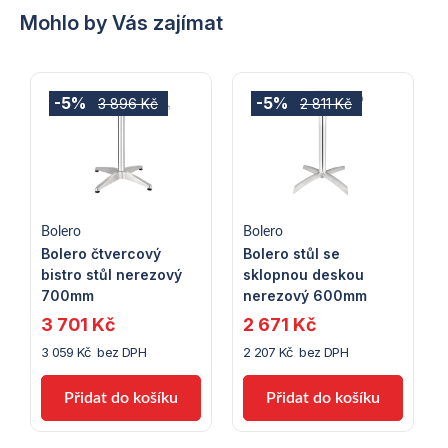
Mohlo by Vás zajímat
-5%
-5%
3 896 Kč
2 811 Kč
Bolero
Bolero
Bolero čtvercový
Bolero stůl se
bistro stůl nerezový
sklopnou deskou
700mm
nerezový 600mm
3 701 Kč
2 671 Kč
3 059 Kč bez DPH
2 207 Kč bez DPH