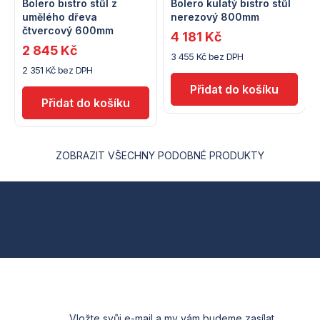
Bolero bistro stůl z
Bolero kulatý bistro stůl
umělého dřeva
nerezový 800mm
čtvercový 600mm
4 181 Kč
2 845 Kč
3 455 Kč bez DPH
2 351 Kč bez DPH
ZOBRAZIT VŠECHNY PODOBNÉ PRODUKTY
Z
á
p
a
t
Vložte svůj e-mail a my vám budeme zasílat