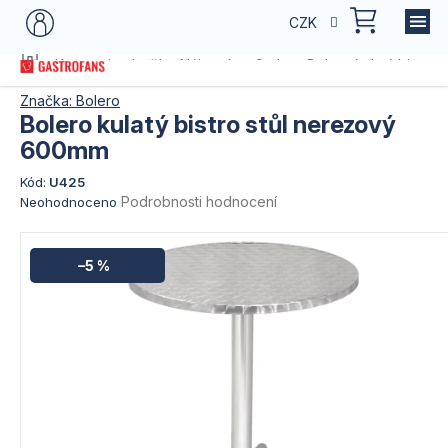
Přejít
NÁKU
CZK
na
KOŠÍK
obsah
Domů
Kategorie zboží
Nábytek
Stoly
Bolero kulatý bistro
Značka:
Bolero
Bolero kulatý bistro stůl nerezový
600mm
Kód:
U425
Průměrné
Podrobnosti hodnocení
Neohodnoceno
hodnocení
produktu
je
–5 %
0,0
z
5
hvězdiček.