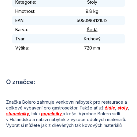
Kategorie
:
Stoly
Hmotnost
:
9.8 kg
EAN
:
5050984121012
Barva
:
Šedá
Tvar
:
Kruhový
Výška
:
720 mm
Značka Bolero zahrnuje venkovní nábytek pro restaurace a
celkové vybavení pro gastrosektor. Takže
ať už
židle
,
stoly
,
slunečníky
, tak i
popelníky
a koše. Výrobce Bolero sídlí
v
Holandsku a nabízí
nábytek z
vysoce odolných materiálů.
Vybrat si můžete jak z
dřevěných tak kovových materiálů.