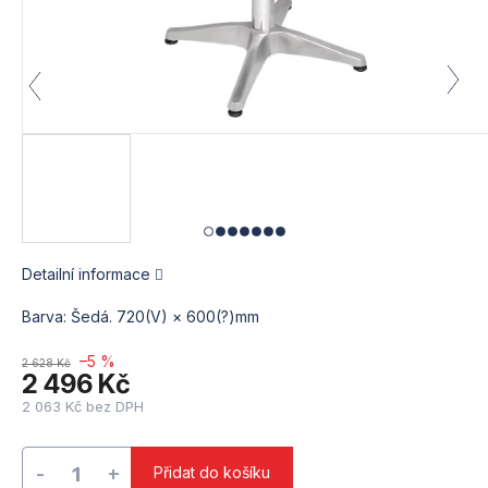
Detailní informace
Barva: Šedá. 720(V) × 600(?)mm
–5 %
2 628 Kč
2 496 Kč
2 063 Kč bez DPH
Měrná
cena:
Přidat do košíku