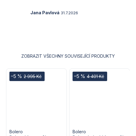
z
5
Hodnocení
Jana Pavlová
31.7.2026
hvězdiček.
produktu
je
5
z
5
hvězdiček.
ZOBRAZIT VŠECHNY SOUVISEJÍCÍ PRODUKTY
–5 %
–5 %
2 995 Kč
4 401 Kč
Bolero
Bolero