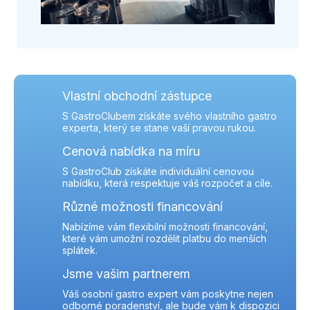
Vlastní obchodní zástupce
S GastroClubem získáte svého vlastního gastro
experta, který se stane vaší pravou rukou.
Cenová nabídka na míru
S GastroClub získáte individuální cenovou
nabídku, která respektuje váš rozpočet a cíle.
Různé možnosti financování
Nabízíme vám flexibilní možnosti financování,
které vám umožní rozdělit platbu do menších
splátek.
Jsme vašim partnerem
Váš osobní gastro expert vám poskytne nejen
odborné poradenství, ale bude vám k dispozici