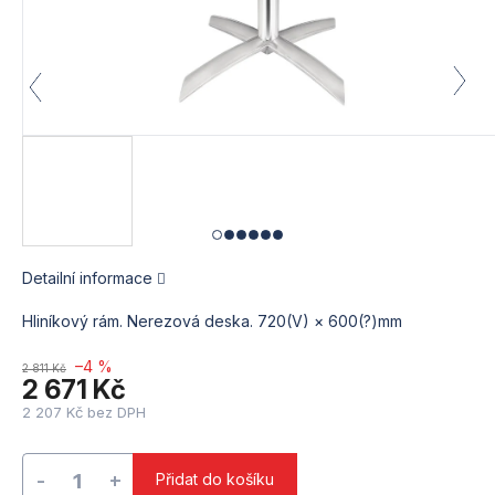
Detailní informace
Hliníkový rám. Nerezová deska. 720(V) × 600(?)mm
–4 %
2 811 Kč
2 671 Kč
2 207 Kč bez DPH
Měrná
cena:
Přidat do košíku