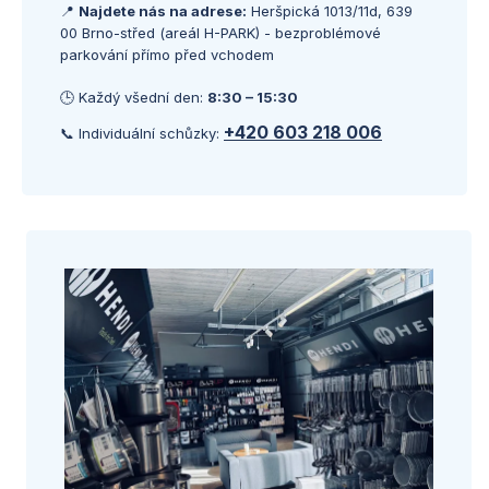
📍
Najdete nás na adrese:
Heršpická 1013/11d, 639
00 Brno-střed (areál H-PARK) - bezproblémové
parkování přímo před vchodem
🕒 Každý všední den:
8:30 – 15:30
+420 603 218 006
📞 Individuální schůzky: