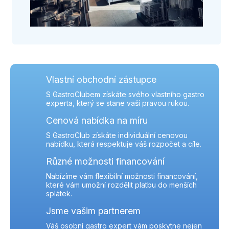
Vlastní obchodní zástupce
S GastroClubem získáte svého vlastního gastro
experta, který se stane vaší pravou rukou.
Cenová nabídka na míru
S GastroClub získáte individuální cenovou
nabídku, která respektuje váš rozpočet a cíle.
Různé možnosti financování
Nabízíme vám flexibilní možnosti financování,
které vám umožní rozdělit platbu do menších
splátek.
Jsme vašim partnerem
Váš osobní gastro expert vám poskytne nejen