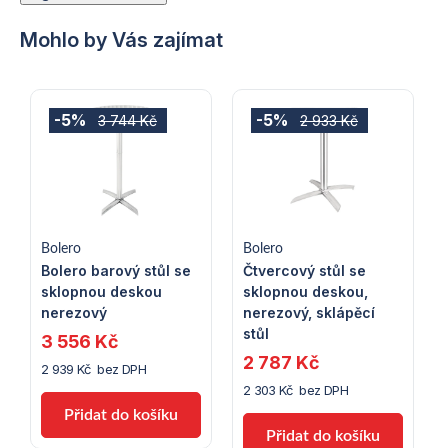
Mohlo by Vás zajímat
-5%
-5%
3 744 Kč
2 933 Kč
Bolero
Bolero
Bolero barový stůl se
Čtvercový stůl se
sklopnou deskou
sklopnou deskou,
nerezový
nerezový, sklápěcí
stůl
3 556 Kč
2 787 Kč
2 939 Kč bez DPH
2 303 Kč bez DPH