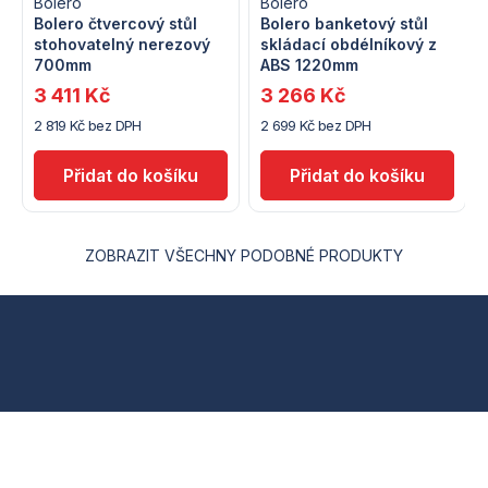
Bolero
Bolero
Bolero čtvercový stůl
Bolero banketový stůl
stohovatelný nerezový
skládací obdélníkový z
700mm
ABS 1220mm
3 411 Kč
3 266 Kč
2 819 Kč bez DPH
2 699 Kč bez DPH
ZOBRAZIT VŠECHNY PODOBNÉ PRODUKTY
Z
á
p
a