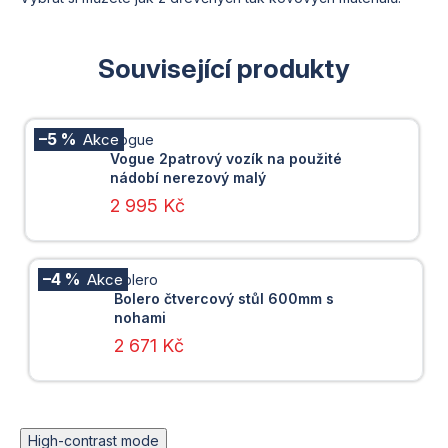
Související produkty
–5 %
Vogue
Vogue 2patrový vozík na použité
nádobí nerezový malý
2 995 Kč
–4 %
Bolero
Bolero čtvercový stůl 600mm s
nohami
2 671 Kč
High-contrast mode