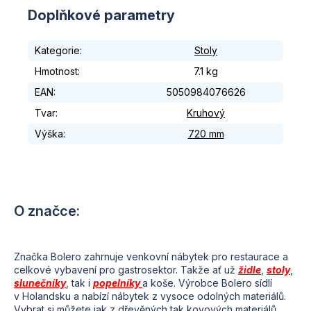
Doplňkové parametry
Kategorie
:
Stoly
Hmotnost
:
7.1 kg
EAN
:
5050984076626
Tvar
:
Kruhový
Výška
:
720 mm
Značka Bolero zahrnuje venkovní nábytek pro restaurace a
celkové vybavení pro gastrosektor. Takže
ať už
židle
,
stoly
,
slunečníky
, tak i
popelníky
a koše. Výrobce Bolero sídlí
v
Holandsku a nabízí
nábytek z
vysoce odolných materiálů.
Vybrat si můžete jak z
dřevěných tak kovových materiálů.