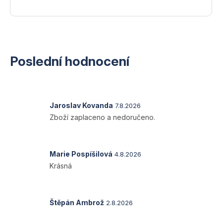
Poslední hodnocení
Hodnocení
Jaroslav Kovanda
7.8.2026
produktu
Zboží zaplaceno a nedoručeno.
je
1
z
5
Hodnocení
Marie Pospíšilová
4.8.2026
hvězdiček.
produktu
Krásná
je
5
z
5
Hodnocení
Štěpán Ambrož
2.8.2026
hvězdiček.
produktu
je