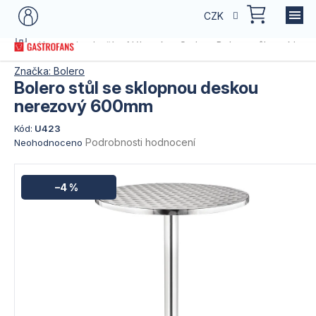
Přejít
NÁKU
CZK
na
KOŠÍK
obsah
Domů
Kategorie zboží
Nábytek
Stoly
Bolero stůl se skl
Značka:
Bolero
Bolero stůl se sklopnou deskou
nerezový 600mm
Kód:
U423
Průměrné
Podrobnosti hodnocení
Neohodnoceno
hodnocení
produktu
je
–4 %
0,0
z
5
hvězdiček.