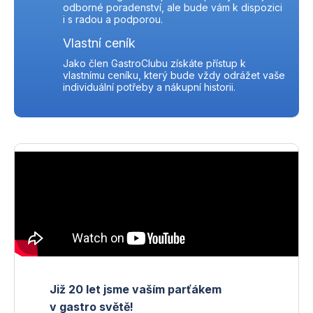
odborné poradenství, ale bude vám k dispozici
i s radou a podporou.
Vlastní ceník
Jako člen GastroClubu získáte přístup k
vlastnímu ceníku, který bude vždy odrážet vaše
individuální potřeby a nákupní historii.
Již 20 let jsme vaším parťákem
v gastro světě!