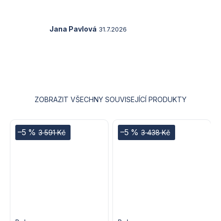
5
z
5
Hodnocení
Jana Pavlová
31.7.2026
hvězdiček.
produktu
je
5
z
5
hvězdiček.
ZOBRAZIT VŠECHNY SOUVISEJÍCÍ PRODUKTY
–5 %
–5 %
3 591 Kč
3 438 Kč