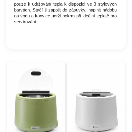
pouze k udržování tepla.K dispozici ve 3 stylových
barvách. Stačí ji zapojit do zásuvky, naplnit nádobu
na vodu a konvice udrží pokrm při ideální teplotě pro
servírování.