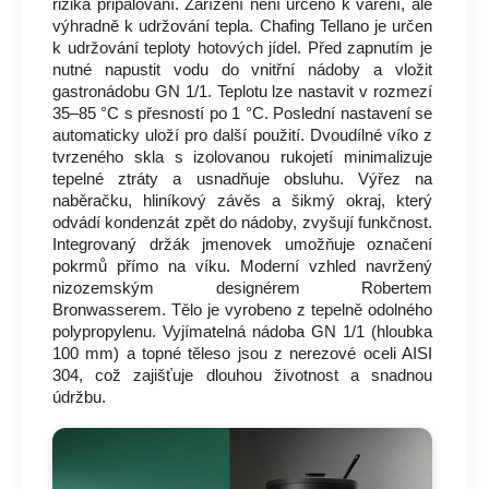
rizika připalování. Zařízení není určeno k vaření, ale
výhradně k udržování tepla. Chafing Tellano je určen
k udržování teploty hotových jídel. Před zapnutím je
nutné napustit vodu do vnitřní nádoby a vložit
gastronádobu GN 1/1. Teplotu lze nastavit v rozmezí
35–85 °C s přesností po 1 °C. Poslední nastavení se
automaticky uloží pro další použití. Dvoudílné víko z
tvrzeného skla s izolovanou rukojetí minimalizuje
tepelné ztráty a usnadňuje obsluhu. Výřez na
naběračku, hliníkový závěs a šikmý okraj, který
odvádí kondenzát zpět do nádoby, zvyšují funkčnost.
Integrovaný držák jmenovek umožňuje označení
pokrmů přímo na víku. Moderní vzhled navržený
nizozemským designérem Robertem
Bronwasserem. Tělo je vyrobeno z tepelně odolného
polypropylenu. Vyjímatelná nádoba GN 1/1 (hloubka
100 mm) a topné těleso jsou z nerezové oceli AISI
304, což zajišťuje dlouhou životnost a snadnou
údržbu.