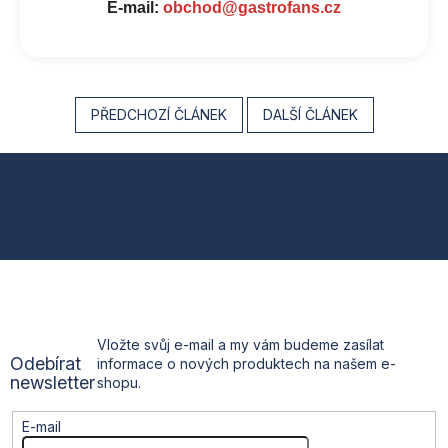
E-mail:
obchod@gastrofans.cz
PŘEDCHOZÍ ČLÁNEK
DALŠÍ ČLÁNEK
Z
á
p
a
t
Vložte svůj e-mail a my vám budeme zasílat
Odebírat
informace o nových produktech na našem e-
í
newsletter
shopu.
E-mail