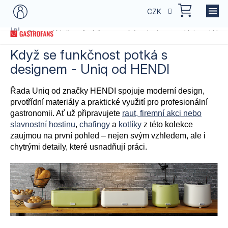
Přejít
NÁKU
CZK
na
KOŠÍK
obsah
Domů
Blog
Když se funkčnost potká s designem - Uniq od HEN
Když se funkčnost potká s
designem - Uniq od HENDI
Řada Uniq od značky HENDI spojuje moderní design,
prvotřídní materiály a praktické využití pro profesionální
gastronomii. Ať už připravujete
raut, firemní akci nebo
slavnostní hostinu
,
chafingy
a
kotlíky
z této kolekce
zaujmou na první pohled – nejen svým vzhledem, ale i
chytrými detaily, které usnadňují práci.