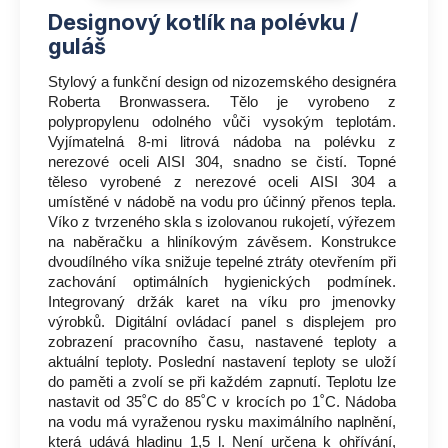
Designový kotlík na polévku /
guláš
Stylový a funkční design od nizozemského designéra
Roberta Bronwassera. Tělo je vyrobeno z
polypropylenu odolného vůči vysokým teplotám.
Vyjímatelná 8-mi litrová nádoba na polévku z
nerezové oceli AISI 304, snadno se čistí. Topné
těleso vyrobené z nerezové oceli AISI 304 a
umístěné v nádobě na vodu pro účinný přenos tepla.
Víko z tvrzeného skla s izolovanou rukojetí, výřezem
na naběračku a hliníkovým závěsem. Konstrukce
dvoudílného víka snižuje tepelné ztráty otevřením při
zachování optimálních hygienických podmínek.
Integrovaný držák karet na víku pro jmenovky
výrobků. Digitální ovládací panel s displejem pro
zobrazení pracovního času, nastavené teploty a
aktuální teploty. Poslední nastavení teploty se uloží
do paměti a zvolí se při každém zapnutí. Teplotu lze
nastavit od 35˚C do 85˚C v krocích po 1˚C. Nádoba
na vodu má vyraženou rysku maximálního naplnění,
která udává hladinu 1,5 l. Není určena k ohřívání,