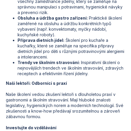
všechny zaměstnance jídelny, který se zaměřuje na
správnou manipulaci s potravinami, hygienické návyky
a prevenci rizik.
Obsluha a údržba gastro zařízení:
Praktické školení
zaměřené na obsluhu a údržbu konkrétních typů
vybavení (např. konvektomaty, myčky nádobí,
kuchyňské roboty).
Příprava dietních jídel:
Školení pro kuchaře a
kuchařky, které se zaměřuje na specifika přípravy
dietních jídel pro děti s různými potravinovými alergiemi
a intolerancemi.
Trendy ve školním stravování:
Inspirativní školení o
nejnovějších trendech ve školním stravování, zdravých
receptech a efektivním řízení jídelny.
Naši lektoři: Odborníci s praxí
Naše školení vedou zkušení lektoři s dlouholetou praxí v
gastronomii a školním stravování. Mají hluboké znalosti
legislativy, hygienických norem a moderních technologií. Své
zkušenosti a know-how předávají srozumitelnou a zároveň
zábavnou formou.
Investujte do vzdělávání