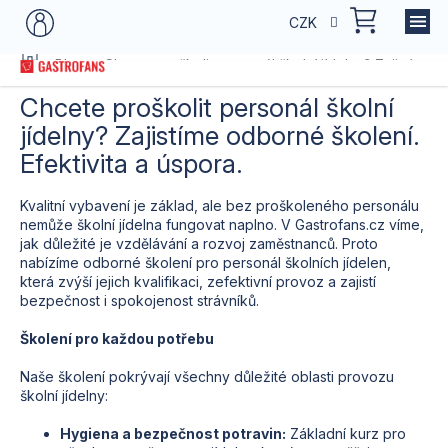
Přejít
NÁKU
CZK
na
KOŠÍK
obsah
Domů
Blog
Chcete proškolit personál školní jídelny? Zajistíme o
Chcete proškolit personál školní
jídelny? Zajistíme odborné školení.
Efektivita a úspora.
Kvalitní vybavení je základ, ale bez proškoleného personálu
nemůže školní jídelna fungovat naplno. V Gastrofans.cz víme,
jak důležité je vzdělávání a rozvoj zaměstnanců. Proto
nabízíme odborné školení pro personál školních jídelen,
která zvýší jejich kvalifikaci, zefektivní provoz a zajistí
bezpečnost i spokojenost strávníků.
Školení pro každou potřebu
Naše školení pokrývají všechny důležité oblasti provozu
školní jídelny:
Hygiena a bezpečnost potravin:
Základní kurz pro