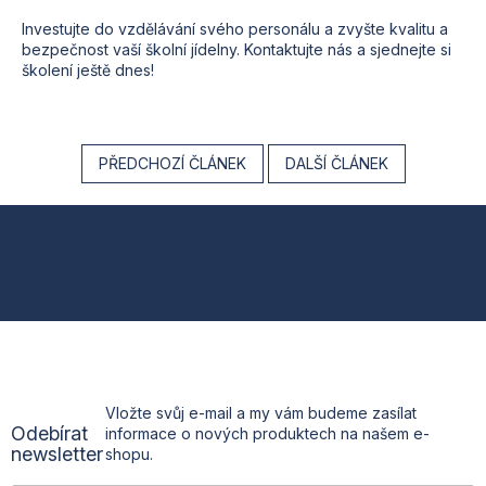
Investujte do vzdělávání svého personálu a zvyšte kvalitu a
bezpečnost vaší školní jídelny. Kontaktujte nás a sjednejte si
školení ještě dnes!
PŘEDCHOZÍ ČLÁNEK
DALŠÍ ČLÁNEK
Z
á
p
a
t
Vložte svůj e-mail a my vám budeme zasílat
Odebírat
informace o nových produktech na našem e-
í
newsletter
shopu.