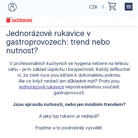
Přejít
NÁKU
CZK
na
KOŠÍK
obsah
Domů
Blog
Jednorázové rukavice v gastroprovozech: trend ne
Jednorázové rukavice v
gastroprovozech: trend nebo
nutnost?
V profesionálních kuchyních se hygiena nebere na lehkou
váhu –⁠ je to základ úspěchu i bezpečnosti. Každý šéfkuchař
ví, že čisté ruce jsou klíčem k dokonalému pokrmu.
Ale co když nestačí jen důkladné mytí? Proto jsou
jednorázové rukavice
nepostradatelnou součástí
gastroprovozů.
Jsou opravdu nutností, nebo jen módním trendem?
A jaký typ rukavic je nejlepší?
Pojďme si to podrobněji vysvětlit.