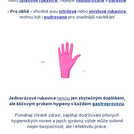
nebo
latexové rukavice
, nejlépe
nepudrované
a
barevné
- Pro úklid
– vhodné jsou
nitrilové
nebo
vinylové rukavice
,
mohou být i
pudrované
pro snadnější navlékání
Jednorázové rukavice
nejsou
jen zbytečným doplňkem,
ale klíčovým prvkem hygieny v každém
gastroprovozu
.
Pomáhají chránit zdraví, zajišťují dodržování přísných
hygienických norem a jejich správný výběr může ovlivnit
nejen bezpečnost, ale i efektivitu práce.