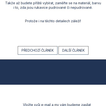
Takže až budete příště vybírat, zaměřte se na materiál, barvu
i to, zda jsou rukavice pudrované či nepudrované.
Protože i na těchto detailech záleží!
PŘEDCHOZÍ ČLÁNEK
DALŠÍ ČLÁNEK
Z
á
p
a
t
Vložte svůj e-mail a my vám budeme zasílat