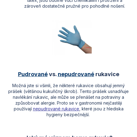
latex, jsou odolné vůči chemikáliím i protržení a
zároveň dostatečně pružné pro pohodlné nošení.
Pudrované
vs.
nepudrované
rukavice
Možná jste si všimli, že některé rukavice obsahují jemný
prášek (většinou kukuřičný škrob). Tento prášek usnadňuje
navlékání rukavic, ale může se přenášet na potraviny a
způsobovat alergie. Proto se v gastronomii nejčastěji
používají
nepudrované rukavice
, které jsou z hlediska
hygieny bezpečnější.