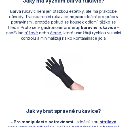
Jaký má význam barva rukavic?
Barva rukavic není jen otázkou estetiky, ale má praktické
důvody. Transparentní rukavice
nejsou
ideální pro práci s
potravinami, protože pokud se kousek odlomí, těžko se
hledá. Proto se v gastronomii preferují
barevné rukavice
–⁠
například
růžové
nebo
černé
, které umožňují rychlou vizuální
kontrolu a minimalizují riziko kontaminace jídla.
Jak vybrat správné rukavice?
- Pro manipulaci s potravinami
– ideální jsou
nitrilové