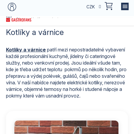
Přejít
NÁKU
CZK
na
KOŠÍK
obsah
Domů
Blog
Kotlíky a várnice
Kotlíky a várnice
Kotlíky a várnice
patří mezi nepostradatelné vybavení
každé profesionální kuchyně, jídelny či cateringové
služby, nebo venkovní prodej. Jsou ideální všude tam,
kde je třeba udržet teplotu pokrmů po několik hodin, pro
přepravu a výdej polévek, gulášů, čajů nebo svařeného
vína. V naší nabídce najdete elektrické kotlíky, nerezové
várnice, objemné termosy na horké i studené nápoje a
pokrmy které vám usnadní provoz.