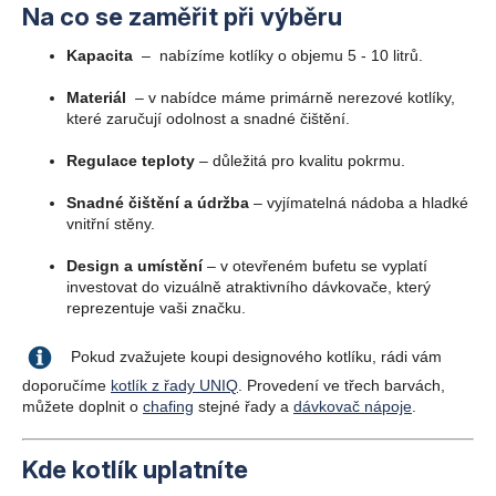
Na co se zaměřit při výběru
Kapacita
– nabízíme kotlíky o objemu 5 - 10 litrů.
Materiál
– v nabídce máme primárně nerezové kotlíky,
které zaručují odolnost a snadné čištění.
Regulace teploty
– důležitá pro kvalitu pokrmu.
Snadné čištění a údržba
– vyjímatelná nádoba a hladké
vnitřní stěny.
Design a umístění
– v otevřeném bufetu se vyplatí
investovat do vizuálně atraktivního dávkovače, který
reprezentuje vaši značku.
Pokud zvažujete koupi designového kotlíku, rádi vám
doporučíme
kotlík z řady UNIQ
. Provedení ve třech barvách,
můžete doplnit o
chafing
stejné řady a
dávkovač nápoje
.
Kde kotlík uplatníte