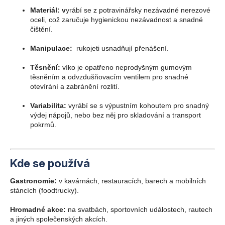
Materiál: v
yrábí se z potravinářsky nezávadné nerezové
oceli, což zaručuje hygienickou nezávadnost a snadné
čištění.
Manipulace:
rukojeti usnadňují přenášení.
Těsnění:
víko je opatřeno neprodyšným gumovým
těsněním a odvzdušňovacím ventilem pro snadné
otevírání a zabránění rozlití.
Variabilita:
v
yrábí se s výpustním kohoutem pro snadný
výdej nápojů, nebo bez něj pro skladování a transport
pokrmů.
Kde se používá
Gastronomie:
v
kavárnách, restauracích, barech a mobilních
stáncích (foodtrucky).
Hromadné akce:
n
a svatbách, sportovních událostech, rautech
a jiných společenských akcích.