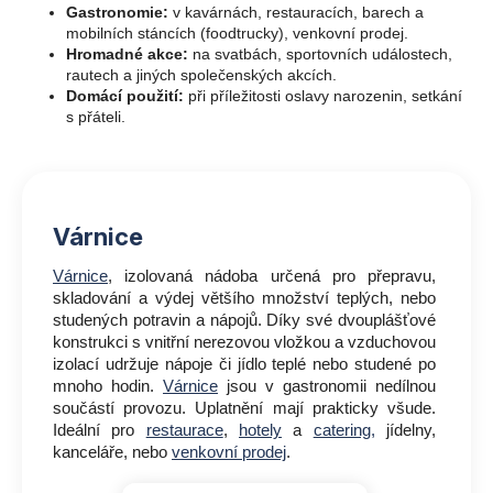
Gastronomie:
v
kavárnách, restauracích, barech a
mobilních stáncích (foodtrucky), venkovní prodej.
Hromadné akce:
n
a svatbách, sportovních událostech,
rautech a jiných společenských akcích.
Domácí použití:
při příležitosti oslavy narozenin, setkání
s přáteli.
Várnice
Várnice
, izolovaná nádoba určená pro přepravu,
skladování a výdej většího množství teplých, nebo
studených potravin a nápojů. Díky své dvouplášťové
konstrukci s vnitřní nerezovou vložkou a vzduchovou
izolací udržuje nápoje či jídlo teplé nebo studené po
mnoho hodin.
Várnice
jsou v gastronomii nedílnou
součástí provozu. Uplatnění mají prakticky všude.
Ideální pro
restaurace
,
hotely
a
catering,
jídelny,
kanceláře, nebo
venkovní prodej
.