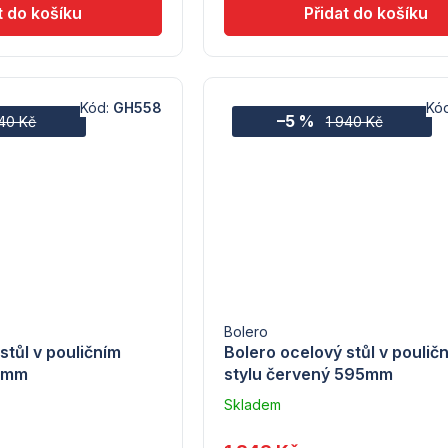
Kód:
GH558
Kó
–5 %
940 Kč
1 940 Kč
Bolero
stůl v pouličním
Bolero ocelový stůl v poulič
95mm
stylu červený 595mm
Skladem
u
dodavatele