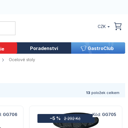
CZK
NÁK
KOŠ
Poradenství
GastroClub
ie
Ocelové stoly
13
položek celkem
d:
GG706
Kód:
GG705
–5 %
2 292 Kč