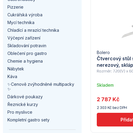
a
p
n
Pizzerie
n
i
Cukrářská výroba
í
Mycí technika
n
s
p
Chladící a mrazící technika
í
Výčepní zařízení
p
r
Skladování potravin
p
r
Bolero
Oblečení pro gastro
o
Čtvercový stůl
a
Chemie a hygiena
o
nerezový, skláp
d
Nábytek
Rozměr: 720(V) x 
n
d
Káva
u
✨Cenově zvýhodněné multipacky
e
Skladem
u
✨
–
k
Troubsko
l
Dárkové poukazy
2 787 Kč
k
t
Řeznické kurzy
2 303 Kč bez DPH
t
Pro myslivce
ů
Kompletní gastro sety
ů