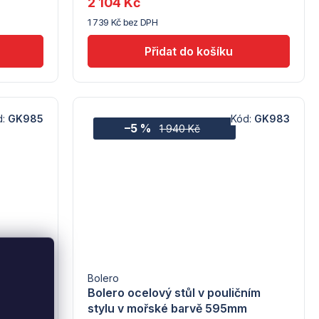
2 104 Kč
(10)
1 739 Kč bez DPH
d:
GK985
Kód:
GK983
–5 %
1 940 Kč
Bolero
ním
Bolero ocelový stůl v pouličním
rvě
stylu v mořské barvě 595mm