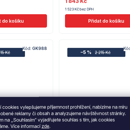
1 843 Kč
(10)
1 523 Kč bez DPH
Kód:
GK988
Kó
–5 %
215 Kč
2 215 Kč
 cookies vylepšujeme příjemnost prohlížení, nabízíme na míru
sobené reklamy či obsah a analyzujeme návštěvnost stránky.
Bolero
stůl v pouličním
Bolero ocelový stůl v poulič
ím na „Souhlasím“ vyjadřujete souhlas s tím, jak cookies
ý šedý
stylu čtvercový v mořské ba
váme.
Více informací
zde
.