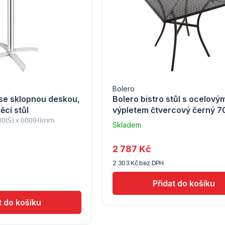
Bolero
 se sklopnou deskou,
Bolero bistro stůl s ocelový
ěcí stůl
výpletem čtvercový černý 
600(Š) x 600(H)mm
Skladem
u
dodavatele
2 787 Kč
(10)
2 303 Kč bez DPH