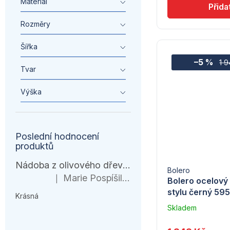
Materiál
Rozměry
Šířka
–5 %
1 
Tvar
Výška
Poslední hodnocení
produktů
Nádoba z olivového dřeva, HENDI, 245x198x(H)194mm
Bolero
Marie Pospíšilová
|
Bolero ocelový 
Hodnocení produktu je 5 z 5 hvězdiček.
stylu černý 5
Krásná
Skladem
u
dodavatele