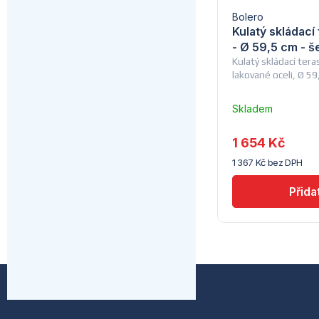
Bolero
Kulatý skládací
- Ø 59,5 cm - š
Kulatý skládací tera
lakované oceli, Ø 5
Skladem
–
Troubsko
1 654 Kč
1 367 Kč bez DPH
Z
á