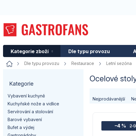
Přejít
na
obsah
Kategorie zboží
Dle typu provozu
A
Domů
Dle typu provozu
Restaurace
Letní sezóna
P
Ocelové stol
Kategorie
Přeskočit
o
kategorie
Ř
Vybavení kuchyně
s
Nejprodávanější
Ne
Kuchyňské nože a vidlice
a
t
Servírování a stolování
V
z
Barové vybavení
r
–4 %
ý
2 
Bufet a výdej
e
Gastronádoby