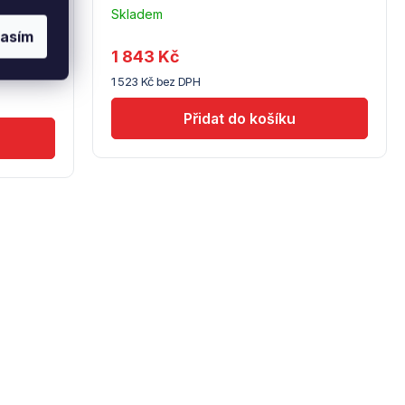
Skladem
u
lasím
dodavatele
1 843 Kč
(10)
1 523 Kč bez DPH