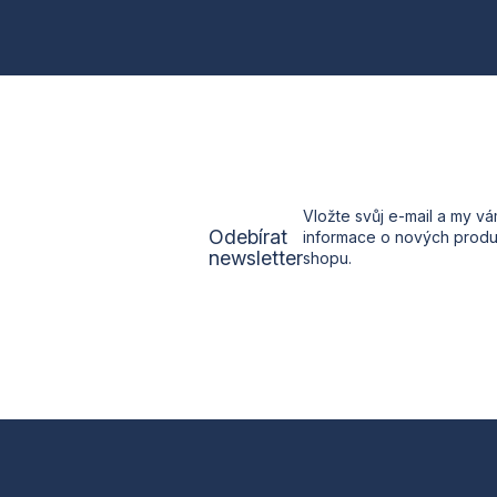
p
a
t
í
Vložte svůj e-mail a my v
Odebírat
informace o nových prod
newsletter
shopu.