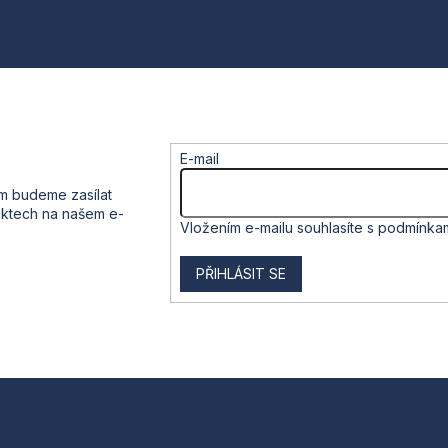
c
í
p
r
v
k
y
v
E-mail
ý
p
ám budeme zasílat
i
uktech na našem e-
s
Vložením e-mailu souhlasíte s
podmínkam
u
PŘIHLÁSIT SE