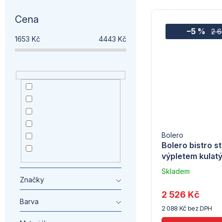
Cena
–5 %
2 
1653
Kč
4443
Kč
Akce
1
Novinka
1
nemazat
13
Bolero
Venkovní sezóna
13
Bolero bistro s
Medailonek -
5
výpletem kula
Univerzální
stare
7
Skladem
Značky
u
dodavatele
2 526 Kč
(10)
Barva
2 088 Kč bez DPH