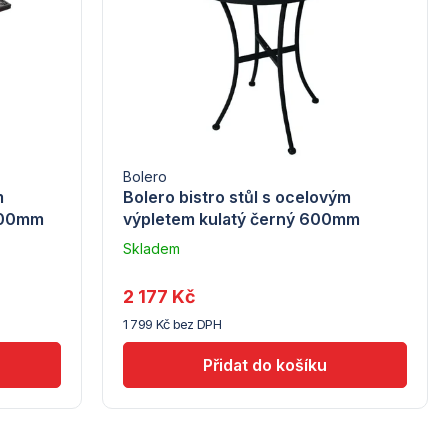
Bolero
m
Bolero bistro stůl s ocelovým
700mm
výpletem kulatý černý 600mm
Skladem
u
dodavatele
2 177 Kč
(10)
1 799 Kč bez DPH