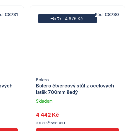
d:
CS731
Kód:
CS730
–5 %
4 676 Kč
Bolero
lových
Bolero čtvercový stůl z ocelových
latěk 700mm šedý
Skladem
u
dodavatele
4 442 Kč
(10)
3 671 Kč bez DPH