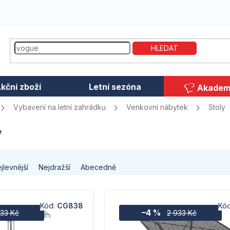
HLEDAT
kční zboží
Letní sezóna
Akadem
Vybavení na letní zahrádku
Venkovní nábytek
Stoly
y
jlevnější
Nejdražší
Abecedně
Kód:
CG838
Kó
–4 %
933 Kč
2 933 Kč