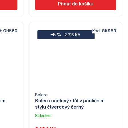
d:
GH560
Kód:
GK989
–5 %
2 215 Kč
Bolero
ním
Bolero ocelový stůl v pouličním
stylu čtvercový černý
Skladem
u
dodavatele