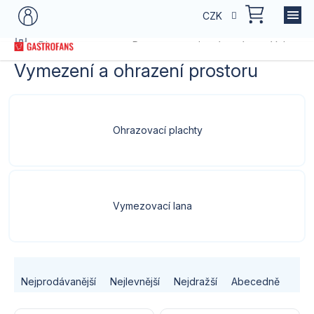
Přejít
NÁKU
CZK
na
KOŠÍK
obsah
Domů
Dle typu provozu
Restaurace
Letní sezóna
Vybavení
Vymezení a ohrazení prostoru
Ohrazovací plachty
Vymezovací lana
Ř
Nejprodávanější
Nejlevnější
Nejdražší
Abecedně
a