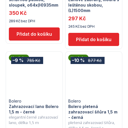
sloupek, o64x(H)935mm
leštěnou skobou,
(L)1500mm
350 Kč
297 Kč
289 Kč bez DPH
245 Kč bez DPH
Novinka
Novinka
–9 %
–10 %
785 Kč
877 Kč
Bolero
Bolero
Zahrazovací lano Bolero
Bolero pletená
1,5 m - černé
zahrazovací šňůra 1,5 m
elegantní černé zahrazovací
- černá
lano, délka 1,5 m
pletená zahrazovací šňůra,
délka 1,5 m, černá s