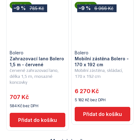
Novinka
Novinka
–9 %
–9 %
785 Kč
6 966 Kč
Bolero
Bolero
Zahrazovací lano Bolero
Mobilní zástěna Bolero -
1,5 m - červené
170 x 192 cm
červené zahrazovací lano,
Mobilní zástěna, skládací,
délka 1,5 m, mosazné
170 x 192 cm
koncovky
6 270 Kč
707 Kč
5 182 Kč bez DPH
584 Kč bez DPH