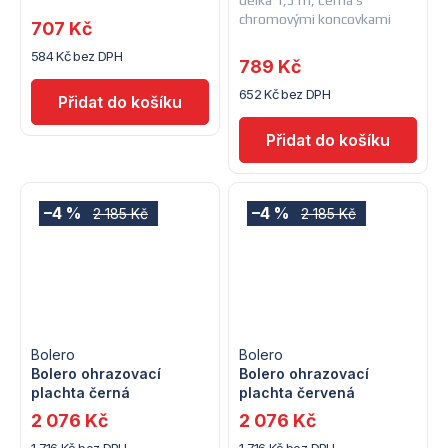
chromovými koncovkami
707 Kč
584 Kč bez DPH
789 Kč
652 Kč bez DPH
–4 %
–4 %
2 185 Kč
2 185 Kč
Bolero
Bolero
Bolero ohrazovací
Bolero ohrazovací
plachta černá
plachta červená
2 076 Kč
2 076 Kč