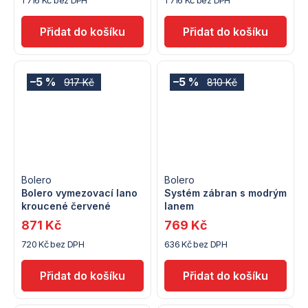
1 716 Kč bez DPH
1 716 Kč bez DPH
–5 %
–5 %
917 Kč
810 Kč
Bolero
Bolero
Bolero vymezovací lano
Systém zábran s modrým
kroucené červené
lanem
871 Kč
769 Kč
720 Kč bez DPH
636 Kč bez DPH