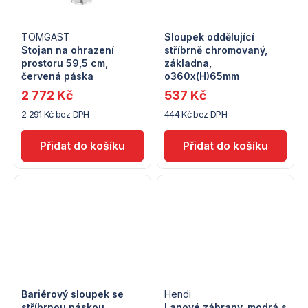
t
ů
ů
TOMGAST
Sloupek oddělující
Stojan na ohrazení
stříbrně chromovaný,
prostoru 59,5 cm,
základna,
červená páska
o360x(H)65mm
2 772 Kč
537 Kč
2 291 Kč bez DPH
444 Kč bez DPH
Bariérový sloupek se
Hendi
stříbrnou páskou,
Lanové zábrany, modrá s