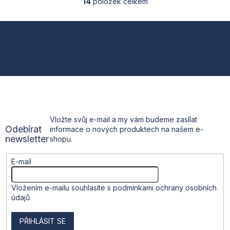
14
položek celkem
O
v
l
Z
á
d
á
a
c
p
í
p
a
r
v
t
k
Vložte svůj e-mail a my vám budeme zasílat
y
Odebírat
informace o nových produktech na našem e-
v
í
newsletter
shopu.
ý
p
i
E-mail
s
u
Vložením e-mailu souhlasíte s
podmínkami ochrany osobních
údajů
PŘIHLÁSIT SE