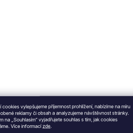
O
v
l
á
d
a
c
í
p
r
v
k
y
v
ý
p
i
s
 cookies vylepšujeme příjemnost prohlížení, nabízíme na míru
u
sobené reklamy či obsah a analyzujeme návštěvnost stránky.
ím na „Souhlasím“ vyjadřujete souhlas s tím, jak cookies
váme.
Více informací
zde
.