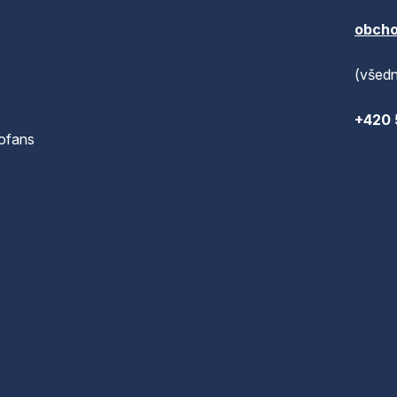
obcho
(všedn
+420 
ofans