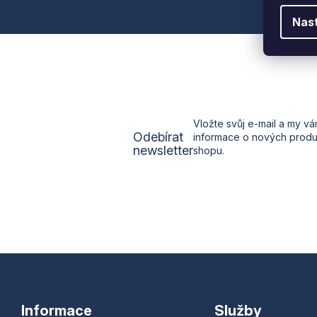
p
Nas
a
t
í
Vložte svůj e-mail a my v
Odebírat
informace o nových prod
newsletter
shopu.
Informace
Služby