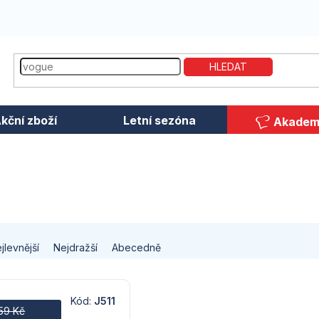
HLEDAT
kční zboží
Letní sezóna
Akadem
jlevnější
Nejdražší
Abecedně
Kód:
J511
259 Kč