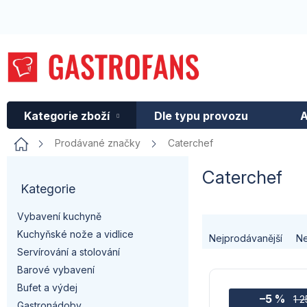
Přejít
na
obsah
Kategorie zboží
Dle typu provozu
A
Domů
Prodávané značky
Caterchef
P
Caterchef
Kategorie
Přeskočit
o
kategorie
Vybavení kuchyně
s
Ř
Kuchyňské nože a vidlice
Nejprodávanější
Ne
t
a
Servírování a stolování
Barové vybavení
V
r
z
Bufet a výdej
–5 %
ý
1 
Gastronádoby