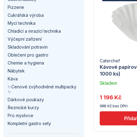
a
e
Pizzerie
p
n
n
Cukrářská výroba
i
Mycí technika
n
í
Chladící a mrazící technika
s
í
p
Výčepní zařízení
p
Skladování potravin
p
r
Oblečení pro gastro
r
Caterchef
a
Chemie a hygiena
o
Kávové papírové 
Nábytek
o
1000 ks)
n
d
Káva
Skladem
d
✨Cenově zvýhodněné multipacky
e
u
–
✨
Troubsko
u
1 196 Kč
l
Dárkové poukazy
k
988 Kč bez DPH
Řeznické kurzy
k
t
Pro myslivce
t
Kompletní gastro sety
ů
ů