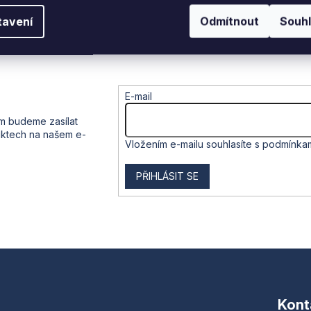
tavení
Odmítnout
Souh
E-mail
ám budeme zasílat
uktech na našem e-
Vložením e-mailu souhlasíte s
podmínkam
PŘIHLÁSIT SE
Kont