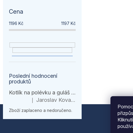
Cena
1196
Kč
1197
Kč
Poslední hodnocení
produktů
Kotlík na polévku a guláš 10 l – černá várnice s ohřívačem
Jaroslav Kovanda
|
Hodnocení produktu je 1 z 5 hvězdiček.
Pomocí
Z
Zboží zaplaceno a nedoručeno.
přizpů
Kliknut
á
použí