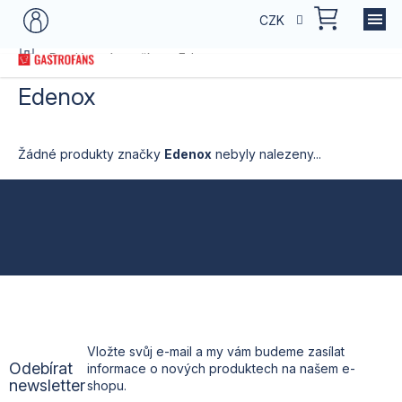
Přejít
NÁKU
CZK
na
KOŠÍK
obsah
Domů
Prodávané značky
Edenox
Edenox
Žádné produkty značky
Edenox
nebyly nalezeny...
Z
á
p
a
t
Vložte svůj e-mail a my vám budeme zasílat
Odebírat
informace o nových produktech na našem e-
í
newsletter
shopu.