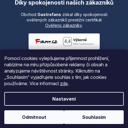
Díky spokojenosti našich zákazníků
Obchod
Gastrofans
získal díky spokojenosti
ověřených zákazníků prestižní certifikát
Ověřeno zákazníky
.
Pomocí cookies vylepšujeme příjemnost prohlížení,
nabízíme na míru přizpůsobené reklamy či obsah a
analyzujeme návštěvnost stránky. Kliknutím na
„Souhlasím“ vyjadřujete souhlas s tím, jak cookies
používáme.
Více informací
zde
.
Vytvořil Shoptet
Nastavení
Copyright 2026
Gastrofans.cz
. Všechna práva vyhrazena.
Odmítnout
Souhlasím
Upravit nastavení cookies