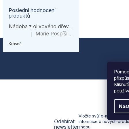
Poslední hodnocení
produktů
Nádoba z olivového dřeva, HENDI, 245x198x(H)194mm
Marie Pospíšilová
|
Hodnocení produktu je 5 z 5 hvězdiček.
Z
Krásná
á
p
Pomocí
a
přizpů
Kliknut
t
použí
í
Nas
Vložte svůj e-mail a my v
Odebírat
informace o nových prod
newsletter
shopu.