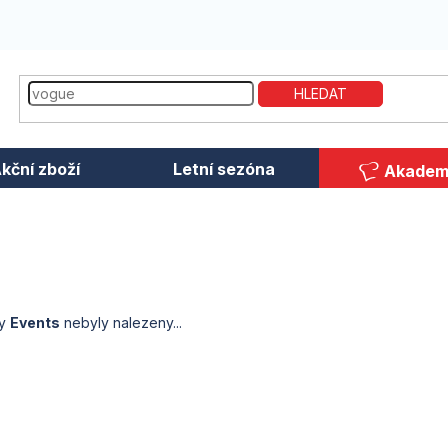
HLEDAT
kční zboží
Letní sezóna
Akadem
ky
Events
nebyly nalezeny...