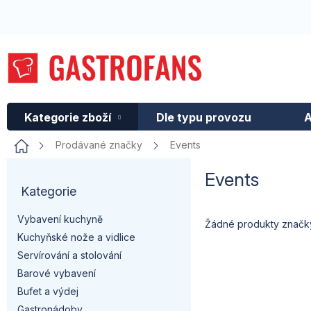
Přejít
na
obsah
Kategorie zboží
Dle typu provozu
A
Domů
Prodávané značky
Events
P
Events
Kategorie
Přeskočit
o
kategorie
Vybavení kuchyně
s
Žádné produkty znač
Kuchyňské nože a vidlice
t
Servírování a stolování
Barové vybavení
r
Bufet a výdej
Gastronádoby