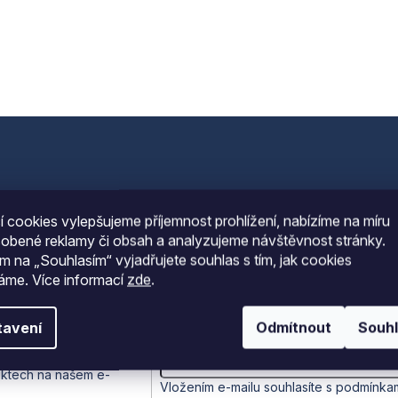
 cookies vylepšujeme příjemnost prohlížení, nabízíme na míru
sobené reklamy či obsah a analyzujeme návštěvnost stránky.
ím na „Souhlasím“ vyjadřujete souhlas s tím, jak cookies
váme.
Více informací
zde
.
E-mail
tavení
Odmítnout
Souh
ám budeme zasílat
uktech na našem e-
Vložením e-mailu souhlasíte s
podmínkam