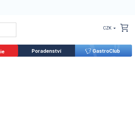
CZK
NÁK
KOŠ
Poradenství
GastroClub
ie