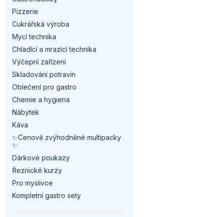
a
Pizzerie
n
Cukrářská výroba
Mycí technika
n
Chladící a mrazící technika
í
Výčepní zařízení
Skladování potravin
p
Oblečení pro gastro
a
Chemie a hygiena
Nábytek
n
Káva
✨Cenově zvýhodněné multipacky
e
✨
l
Dárkové poukazy
Řeznické kurzy
Pro myslivce
Kompletní gastro sety