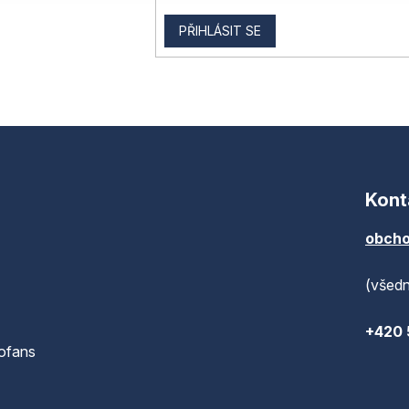
PŘIHLÁSIT SE
Kont
obcho
(všedn
+420 
ofans