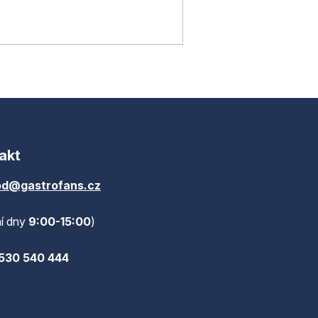
akt
d@gastrofans.cz
í dny
9:00-15:00
)
530 540 444