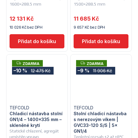
1600×288.5 mm
1500×288.5 mm
12 131 Kč
11 685 Kč
10 026 Kč bez DPH
9 657 Kč bez DPH
Z
Z
ZDARMA
ZDARMA
D
D
–10 %
–9 %
12 475 Kč
11 906 Kč
A
A
R
R
M
M
A
A
TEFCOLD
TEFCOLD
Chladicí nástavba stolní
Stolní chladicí nástavba
GN1/4 – 1400x335 mm –
s nerezovým víkem |
skleněné krytí
GVC33-120 S/S | 5×
Statické chlazení, agregát
GN1/4
umístěn vpravo
Teplotní rozsah +2 až +8°C,