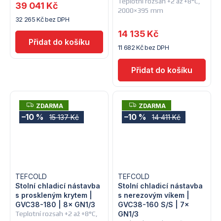
Teplotní rozsah +2 až +8°C,
39 041 Kč
2000×395 mm
32 265 Kč bez DPH
14 135 Kč
11 682 Kč bez DPH
Z
Z
ZDARMA
ZDARMA
D
D
–10 %
–10 %
15 137 Kč
14 411 Kč
A
A
R
R
M
M
A
A
TEFCOLD
TEFCOLD
Stolní chladicí nástavba
Stolní chladicí nástavba
s proskleným krytem |
s nerezovým víkem |
GVC38-180 | 8× GN1/3
GVC38-160 S/S | 7×
Teplotní rozsah +2 až +8°C,
GN1/3