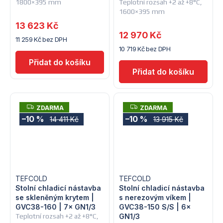
1800×395 mm
Teplotní rozsah +2 až +8°C,
1600×395 mm
13 623 Kč
12 970 Kč
11 259 Kč bez DPH
10 719 Kč bez DPH
Z
Z
ZDARMA
ZDARMA
D
D
–10 %
–10 %
14 411 Kč
13 915 Kč
A
A
R
R
M
M
A
A
TEFCOLD
TEFCOLD
Stolní chladicí nástavba
Stolní chladicí nástavba
se skleněným krytem |
s nerezovým víkem |
GVC38-160 | 7× GN1/3
GVC38-150 S/S | 6×
Teplotní rozsah +2 až +8°C,
GN1/3