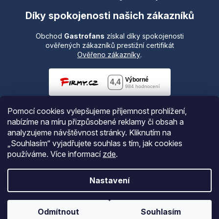
Díky spokojenosti našich zákazníků
Obchod
Gastrofans
získal díky spokojenosti
ověřených zákazníků prestižní certifikát
Ověřeno zákazníky
.
Pomocí cookies vylepšujeme příjemnost prohlížení,
nabízíme na míru přizpůsobené reklamy či obsah a
analyzujeme návštěvnost stránky. Kliknutím na
„Souhlasím“ vyjadřujete souhlas s tím, jak cookies
používáme.
Více informací
zde
.
Vytvořil Shoptet
Nastavení
Copyright 2026
Gastrofans.cz
. Všechna práva vyhrazena.
Odmítnout
Souhlasím
Upravit nastavení cookies