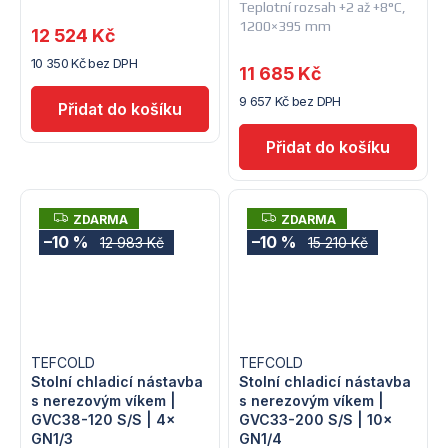
Teplotní rozsah +2 až +8°C,
1200×395 mm
12 524 Kč
10 350 Kč bez DPH
11 685 Kč
9 657 Kč bez DPH
Z
Z
ZDARMA
ZDARMA
D
D
–10 %
–10 %
12 983 Kč
15 210 Kč
A
A
R
R
M
M
A
A
TEFCOLD
TEFCOLD
Stolní chladicí nástavba
Stolní chladicí nástavba
s nerezovým víkem |
s nerezovým víkem |
GVC38-120 S/S | 4×
GVC33-200 S/S | 10×
GN1/3
GN1/4