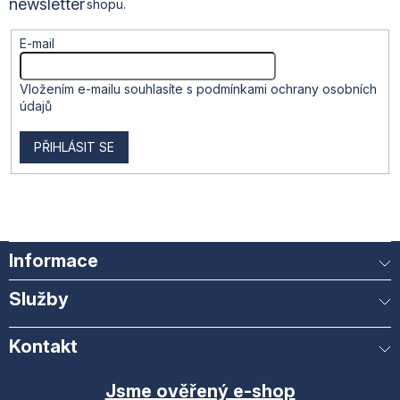
newsletter
shopu.
ý
p
i
E-mail
s
u
Vložením e-mailu souhlasíte s
podmínkami ochrany osobních
údajů
PŘIHLÁSIT SE
Informace
Služby
Kontakt
Jsme ověřený e-shop