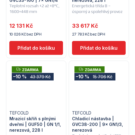
GVC33-160 | 7× GN1/4
nerezová, 228 l
Teplotní rozsah +2 až +8°C,
Energetická třída B –
1600×448 mm
úsporný a spolehlivý provoz
12 131 Kč
33 617 Kč
10 026 Kč bez DPH
27 783 Kč bez DPH
Z
Z
ZDARMA
ZDARMA
D
D
–10 %
–10 %
43 379 Kč
15 706 Kč
A
A
R
R
M
M
A
A
TEFCOLD
TEFCOLD
Mrazicí skříň s plnými
Chladicí nástavba |
dveřmi | GUF50 | GN 1/1,
GVC38-200 | 9× GN1/3,
nerezová, 228 l
nerezová