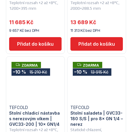
Teplotní rozsah +2 až +8°C,
Teplotní rozsah +2 až +8°C,
1200×395 mm
2000×288.5 mm
11 685 Kč
13 689 Kč
9 657 Kč bez DPH
11 313 Kč bez DPH
Z
Z
ZDARMA
ZDARMA
D
D
–10 %
–10 %
15 210 Kč
13 915 Kč
A
A
R
R
M
M
A
A
TEFCOLD
TEFCOLD
Stolní chladicí nástavba
Stolní saladeta | GVC33-
s nerezovým víkem |
180 S/S | pro 8× GN 1/4 –
GVC33-200 | 10× GN1/4
nerez
Teplotní rozsah +2 až +8°C,
Statické chlazení,