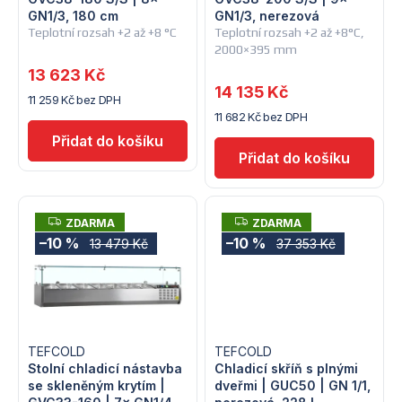
p
r
GN1/3, 180 cm
GN1/3, nerezová
Teplotní rozsah +2 až +8 °C
Teplotní rozsah +2 až +8°C,
r
o
2000×395 mm
13 623 Kč
o
d
14 135 Kč
11 259 Kč bez DPH
d
11 682 Kč bez DPH
u
u
k
k
t
t
Z
Z
ZDARMA
ZDARMA
ů
D
D
–10 %
–10 %
13 479 Kč
37 353 Kč
A
A
ů
R
R
M
M
A
A
TEFCOLD
TEFCOLD
Stolní chladicí nástavba
Chladicí skříň s plnými
se skleněným krytím |
dveřmi | GUC50 | GN 1/1,