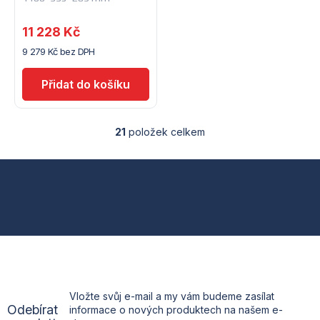
11 228 Kč
9 279 Kč bez DPH
21
položek celkem
O
v
l
Z
á
d
á
a
c
p
í
p
a
r
v
t
k
Vložte svůj e-mail a my vám budeme zasílat
y
Odebírat
informace o nových produktech na našem e-
v
í