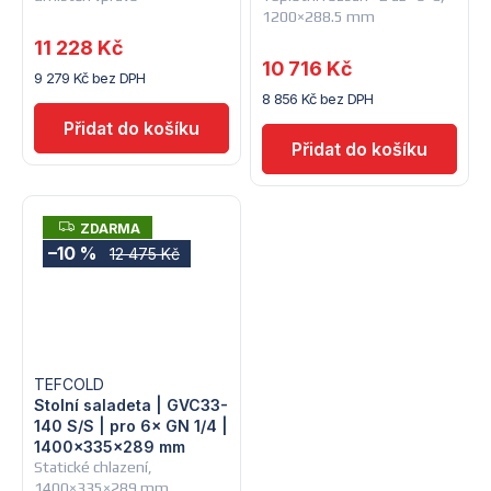
1200×288.5 mm
11 228 Kč
10 716 Kč
9 279 Kč bez DPH
8 856 Kč bez DPH
Z
ZDARMA
D
–10 %
12 475 Kč
A
R
M
A
TEFCOLD
Stolní saladeta | GVC33-
140 S/S | pro 6× GN 1/4 |
1400×335×289 mm
Statické chlazení,
1400×335×289 mm