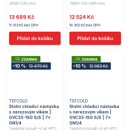
2000×335 mm
1800×335×289 mm
13 689 Kč
12 524 Kč
11 313 Kč bez DPH
10 350 Kč bez DPH
Z
Z
ZDARMA
ZDARMA
D
D
–10 %
–10 %
13 479 Kč
12 983 Kč
A
A
R
R
M
M
A
A
TEFCOLD
TEFCOLD
Stolní chladicí nástavba
Stolní chladicí nástavba
s nerezovým víkem |
s nerezovým víkem |
GVC33-160 S/S | 7×
GVC33-150 S/S | 7×
GN1/4
GN1/4
Teplotní rozsah +2 až +8°C,
Teplotní rozsah +2 až +8°C,