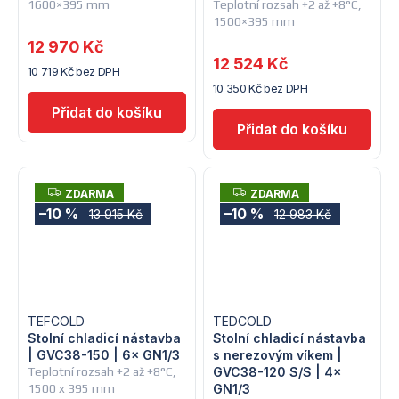
1600×395 mm
Teplotní rozsah +2 až +8°C,
1500×395 mm
12 970 Kč
12 524 Kč
10 719 Kč bez DPH
10 350 Kč bez DPH
Z
Z
ZDARMA
ZDARMA
D
D
–10 %
–10 %
13 915 Kč
12 983 Kč
A
A
R
R
M
M
A
A
TEFCOLD
TEDCOLD
Stolní chladicí nástavba
Stolní chladicí nástavba
| GVC38-150 | 6× GN1/3
s nerezovým víkem |
Teplotní rozsah +2 až +8°C,
GVC38-120 S/S | 4×
1500 x 395 mm
GN1/3