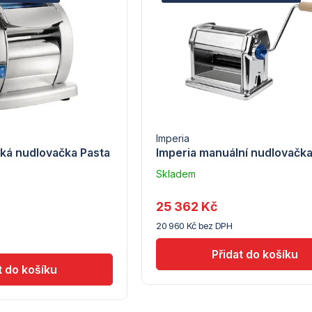
Imperia
cká nudlovačka Pasta
Imperia manuální nudlovačk
Skladem
u
dodavatele
25 362 Kč
(10)
20 960 Kč bez DPH