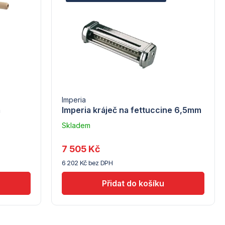
Imperia
a
Imperia kráječ na fettuccine 6,5mm
Skladem
u
dodavatele
7 505 Kč
(10)
6 202 Kč bez DPH