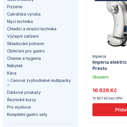
a
e
Pizzerie
p
n
n
Cukrářská výroba
i
Mycí technika
n
í
Chladící a mrazící technika
s
í
p
Výčepní zařízení
p
Skladování potravin
p
r
Oblečení pro gastro
r
Imperia
a
Chemie a hygiena
o
Imperia elektri
Nábytek
o
Presto
n
d
Káva
Skladem
d
✨Cenově zvýhodněné multipacky
e
u
u
✨
dodavatele
u
16 828 Kč
l
Dárkové poukazy
(10)
k
13 907 Kč bez DPH
Řeznické kurzy
k
t
Pro myslivce
t
Kompletní gastro sety
ů
ů