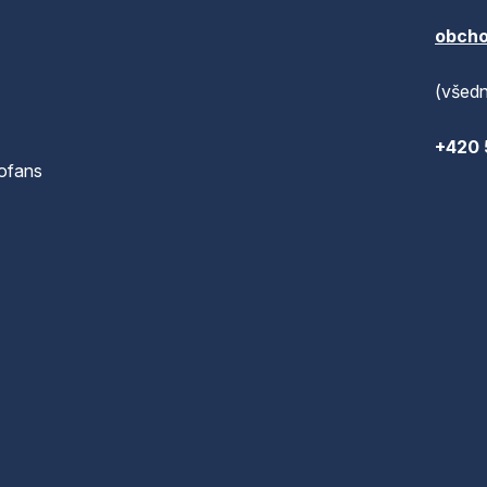
obcho
(všedn
+420 
ofans