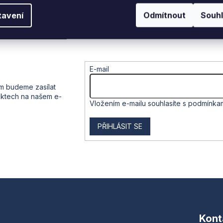
tavení
Odmítnout
Souh
E-mail
ám budeme zasílat
uktech na našem e-
Vložením e-mailu souhlasíte s
podmínkam
PŘIHLÁSIT SE
Kont