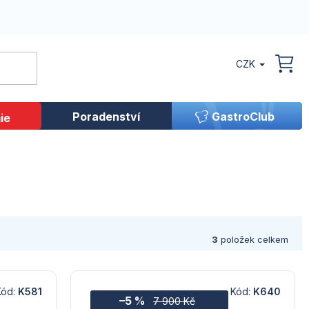
CZK
NÁK
KOŠ
Poradenství
GastroClub
ie
3
položek celkem
Kód:
K581
Kód:
K640
–5 %
7 900 Kč