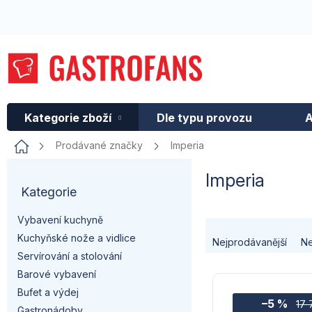
Přejít
na
obsah
Kategorie zboží
Dle typu provozu
A
Domů
Prodávané značky
Imperia
P
Imperia
Kategorie
Přeskočit
o
kategorie
Vybavení kuchyně
s
Ř
Kuchyňské nože a vidlice
Nejprodávanější
Ne
t
a
Servírování a stolování
Barové vybavení
V
r
z
Bufet a výdej
–5 %
ý
17 
Gastronádoby