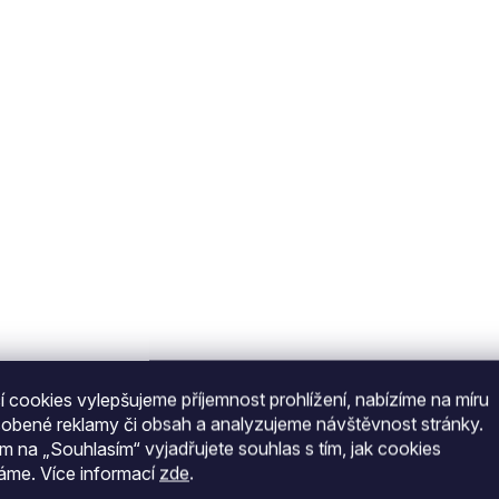
O
v
l
á
d
a
c
í
p
r
v
k
y
v
ý
p
i
s
 cookies vylepšujeme příjemnost prohlížení, nabízíme na míru
u
sobené reklamy či obsah a analyzujeme návštěvnost stránky.
ím na „Souhlasím“ vyjadřujete souhlas s tím, jak cookies
váme.
Více informací
zde
.