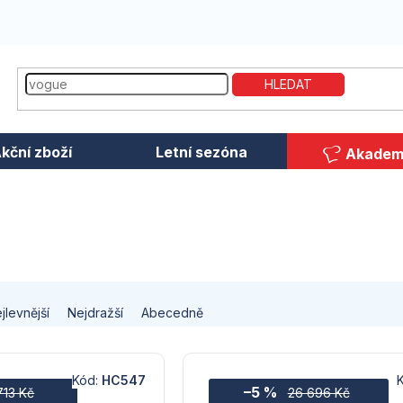
HLEDAT
kční zboží
Letní sezóna
Akadem
jlevnější
Nejdražší
Abecedně
Kód:
HC547
–5 %
713 Kč
26 696 Kč