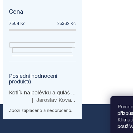
Cena
7504
Kč
25362
Kč
Poslední hodnocení
produktů
Kotlík na polévku a guláš 10 l – černá várnice s ohřívačem
Jaroslav Kovanda
|
Hodnocení produktu je 1 z 5 hvězdiček.
Pomocí
Z
Zboží zaplaceno a nedoručeno.
přizpů
Kliknut
á
použí