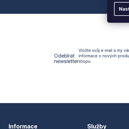
p
Nas
a
t
í
Vložte svůj e-mail a my v
Odebírat
informace o nových prod
newsletter
shopu.
Informace
Služby