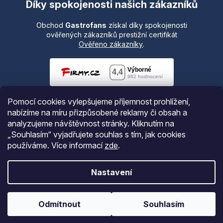
Díky spokojenosti našich zákazníků
Obchod
Gastrofans
získal díky spokojenosti
ověřených zákazníků prestižní certifikát
Ověřeno zákazníky
.
Pomocí cookies vylepšujeme příjemnost prohlížení,
nabízíme na míru přizpůsobené reklamy či obsah a
analyzujeme návštěvnost stránky. Kliknutím na
„Souhlasím“ vyjadřujete souhlas s tím, jak cookies
používáme.
Více informací
zde
.
Vytvořil Shoptet
Nastavení
Copyright 2026
Gastrofans.cz
. Všechna práva vyhrazena.
Odmítnout
Souhlasím
Upravit nastavení cookies