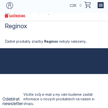
Přejít
NÁKU
CZK
na
KOŠÍK
obsah
Domů
Prodávané značky
Reginox
Reginox
Žádné produkty značky
Reginox
nebyly nalezeny...
Z
á
p
a
t
Vložte svůj e-mail a my vám budeme zasílat
Odebírat
informace o nových produktech na našem e-
í
newsletter
shopu.