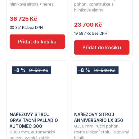
hliníková slitina + nerez
pohon, konstrukce z
hliníkové slitiny
36 725 Kč
23 700 Kč
30 351 Kč bez DPH
19 587 Kč bez DPH
–8 %
–8 %
91 561 Kč
141 546 Kč
NÁŘEZOVÝ STROJ
NÁŘEZOVÝ STROJ
GRAVITAČNÍ PALLADIO
ANNIVERSARIO LX 350
AUTOMEC 300
Ø350 mm, ruční pohon,
Ø300 mm, automatický
rovné uložení stolu, lakovaný
pojezd, vysoká zátěž,
hliník