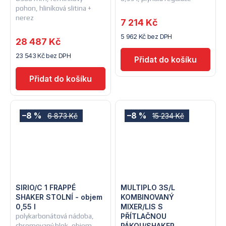
pohon, hliníková slitina +
nerez
7 214 Kč
5 962 Kč bez DPH
28 487 Kč
23 543 Kč bez DPH
–8 %
–8 %
6 873 Kč
15 234 Kč
SIRIO/C 1 FRAPPÉ
MULTIPLO 3S/L
SHAKER STOLNÍ - objem
KOMBINOVANÝ
0,55 l
MIXER/LIS S
polykarbonátová nádoba,
PŘÍTLAČNOU
chromovaný blok, objem
PÁKOU/SHAKER