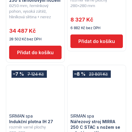
250 s teflonovým nožem
rozměr varné plochy
Ø250 mm, řemínkový
280×280 mm
pohon, vysoká zátěž,
hliníková slitina + nerez
8 327 Kč
6 882 Kč bez DPH
34 487 Kč
28 502 Kč bez DPH
–7 %
–8 %
7 124 Kč
23 801 Kč
SIRMAN spa
SIRMAN spa
Indukční plotna IH 27
Nářezový stroj MIRRA
rozměr varné plochy
250 C STAC s nožem se