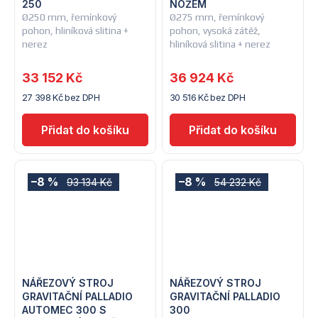
250
NOŽEM
Ø250 mm, řemínkový
Ø275 mm, řemínkový
pohon, hliníková slitina +
pohon, vysoká zátěž,
nerez
hliníková slitina + nerez
33 152 Kč
36 924 Kč
27 398 Kč bez DPH
30 516 Kč bez DPH
–8 %
–8 %
93 134 Kč
54 232 Kč
NÁŘEZOVÝ STROJ
NÁŘEZOVÝ STROJ
GRAVITAČNÍ PALLADIO
GRAVITAČNÍ PALLADIO
AUTOMEC 300 S
300