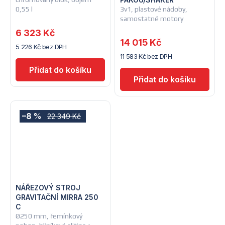
0,55 l
3v1, plastové nádoby,
samostatné motory
6 323 Kč
14 015 Kč
5 226 Kč bez DPH
11 583 Kč bez DPH
–8 %
22 349 Kč
NÁŘEZOVÝ STROJ
GRAVITAČNÍ MIRRA 250
C
Ø250 mm, řemínkový