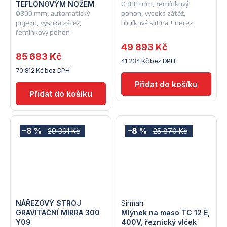
TEFLONOVÝM NOŽEM
Ø300 mm, řemínkový
Ø300 mm, automatický
pohon, vysoká zátěž,
pojezd, vysoká zátěž,
hliníková slitina + nerez
řemínkový pohon
49 893 Kč
85 683 Kč
41 234 Kč bez DPH
70 812 Kč bez DPH
–8 %
–8 %
29 391 Kč
25 870 Kč
NÁŘEZOVÝ STROJ
Sirman
GRAVITAČNÍ MIRRA 300
Mlýnek na maso TC 12 E,
Y09
400V, řeznický vlček