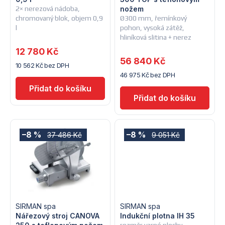
p
r
2× nerezová nádoba,
nožem
chromovaný blok, objem 0,9
Ø300 mm, řemínkový
r
o
l
pohon, vysoká zátěž,
hliníková slitina + nerez
o
d
12 780 Kč
56 840 Kč
d
10 562 Kč bez DPH
u
46 975 Kč bez DPH
u
k
k
t
t
ů
–8 %
–8 %
37 486 Kč
9 051 Kč
ů
SIRMAN spa
SIRMAN spa
Nářezový stroj CANOVA
Indukční plotna IH 35