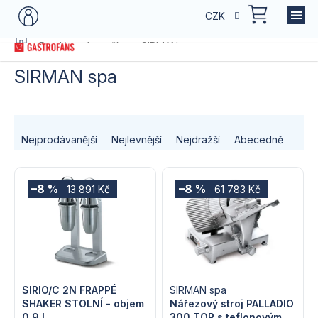
Přejít
NÁKU
CZK
na
KOŠÍK
obsah
Domů
Prodávané značky
SIRMAN spa
SIRMAN spa
Ř
Nejprodávanější
Nejlevnější
Nejdražší
Abecedně
a
V
z
–8 %
–8 %
13 891 Kč
61 783 Kč
ý
e
p
n
i
í
s
SIRIO/C 2N FRAPPÉ
SIRMAN spa
p
SHAKER STOLNÍ - objem
Nářezový stroj PALLADIO
0,9 l
300 TOP s teflo­novým