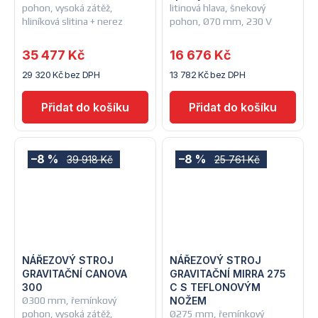
pohon, vysoká zátěž,
litinová hlava, šnekový
hliníková slitina + nerez
pohon, Ø70 mm, 230 V
35 477 Kč
16 676 Kč
29 320 Kč bez DPH
13 782 Kč bez DPH
–8 %
–8 %
39 918 Kč
25 761 Kč
NÁŘEZOVÝ STROJ
NÁŘEZOVÝ STROJ
GRAVITAČNÍ CANOVA
GRAVITAČNÍ MIRRA 275
300
C S TEFLONOVÝM
Ø300 mm, řemínkový
NOŽEM
pohon, vysoká zátěž,
Ø275 mm, řemínkový