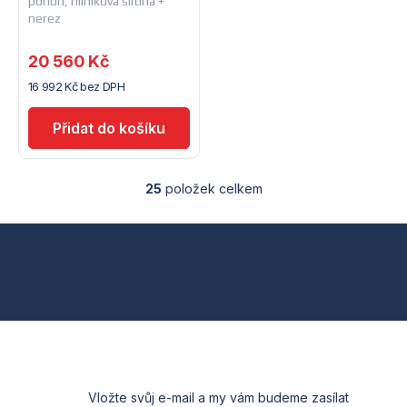
pohon, hliníková slitina +
nerez
20 560 Kč
16 992 Kč bez DPH
25
položek celkem
O
v
l
Z
á
d
á
a
c
p
í
p
a
r
v
t
k
Vložte svůj e-mail a my vám budeme zasílat
y