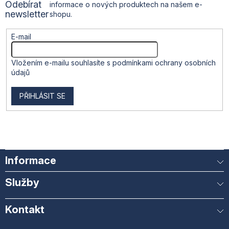
Odebírat
informace o nových produktech na našem e-
v
í
newsletter
shopu.
ý
p
i
E-mail
s
u
Vložením e-mailu souhlasíte s
podmínkami ochrany osobních
údajů
PŘIHLÁSIT SE
Informace
Služby
Kontakt