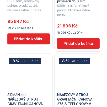
Ø300 mm, řemínkový
průměru 250 mm
pohon, vysoká zátěž,
Ø250 mm, řemínkový
hliníková slitina + nerez
pohon, hliníková slitina +
nerez
95 847 Kč
21 896 Kč
79 212 Kč bez DPH
18 096 Kč bez DPH
–8 %
–8 %
36 034 Kč
40 136 Kč
SIRMAN spa
NÁŘEZOVÝ STROJ
NÁŘEZOVÝ STROJ
GRAVITAČNÍ CANOVA
GRAVITAČNÍ CANOVA
275 S TEFLONOVÝM