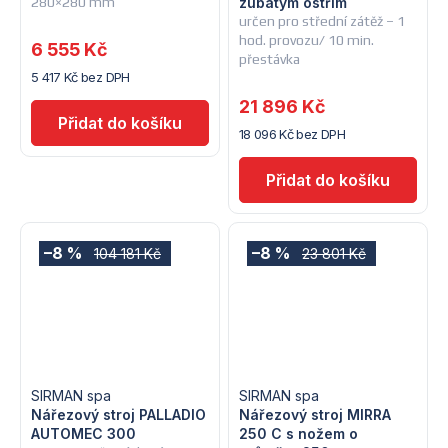
280×280 mm
zubatým ostřím
určen pro střední zátěž – 1
hod. provozu/ 10 min.
6 555 Kč
přestávka
5 417 Kč bez DPH
21 896 Kč
18 096 Kč bez DPH
–8 %
–8 %
104 181 Kč
23 801 Kč
SIRMAN spa
SIRMAN spa
Nářezový stroj PALLADIO
Nářezový stroj MIRRA
AUTOMEC 300
250 C s nožem o