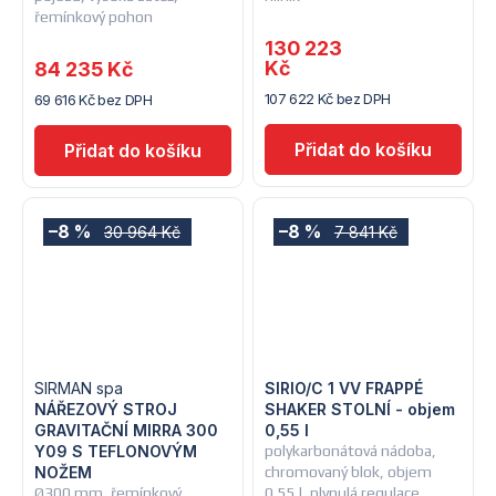
řemínkový pohon
130 223
Kč
84 235 Kč
107 622 Kč bez DPH
69 616 Kč bez DPH
–8 %
–8 %
30 964 Kč
7 841 Kč
SIRMAN spa
SIRIO/C 1 VV FRAPPÉ
NÁŘEZOVÝ STROJ
SHAKER STOLNÍ - objem
GRAVITAČNÍ MIRRA 300
0,55 l
Y09 S TEFLONOVÝM
polykarbonátová nádoba,
NOŽEM
chromovaný blok, objem
Ø300 mm, řemínkový
0,55 l, plynulá regulace