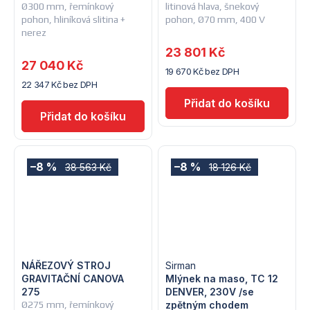
Ø300 mm, řemínkový
litinová hlava, šnekový
pohon, hliníková slitina +
pohon, Ø70 mm, 400 V
nerez
23 801 Kč
27 040 Kč
19 670 Kč bez DPH
22 347 Kč bez DPH
–8 %
–8 %
38 563 Kč
18 126 Kč
NÁŘEZOVÝ STROJ
Sirman
GRAVITAČNÍ CANOVA
Mlýnek na maso, TC 12
275
DENVER, 230V /se
Ø275 mm, řemínkový
zpětným chodem