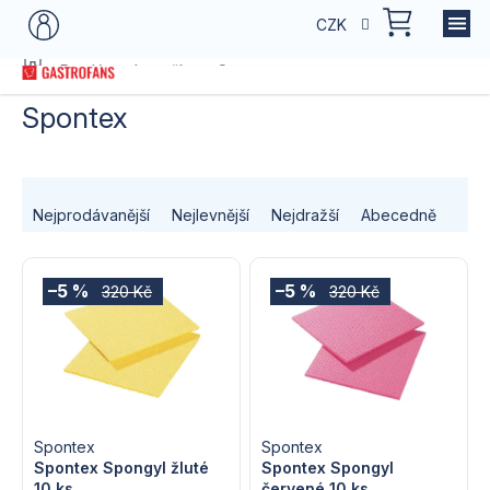
Přejít
NÁKU
CZK
na
KOŠÍK
obsah
Domů
Prodávané značky
Spontex
Spontex
Ř
Nejprodávanější
Nejlevnější
Nejdražší
Abecedně
a
V
z
–5 %
–5 %
320 Kč
320 Kč
ý
e
p
n
i
í
s
Spontex
Spontex
p
Spontex Spongyl žluté
Spontex Spongyl
10 ks
červené 10 ks