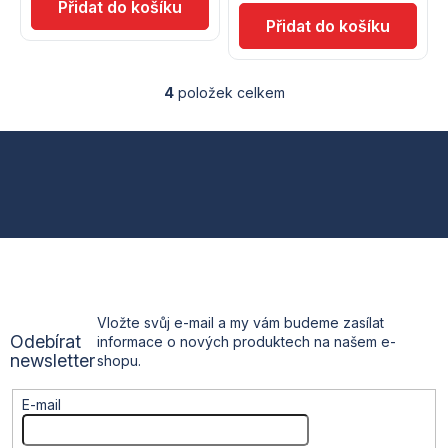
4
položek celkem
O
v
l
Z
á
d
á
a
c
p
í
p
a
r
v
t
k
Vložte svůj e-mail a my vám budeme zasílat
y
Odebírat
informace o nových produktech na našem e-
v
í
newsletter
shopu.
ý
p
i
E-mail
s
u