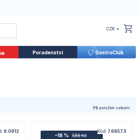
CZK
NÁK
KOŠ
Poradenství
GastroClub
ie
75
položek celkem
d:
6.0912
Kód:
7.6857.3
–18 %
586 Kč