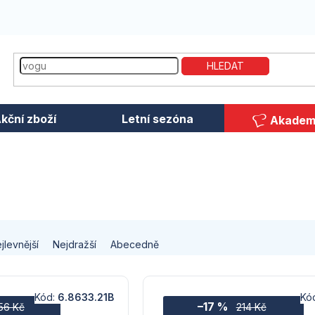
HLEDAT
kční zboží
Letní sezóna
Akadem
jlevnější
Nejdražší
Abecedně
Kód:
6.8633.21B
Kó
–17 %
56 Kč
214 Kč