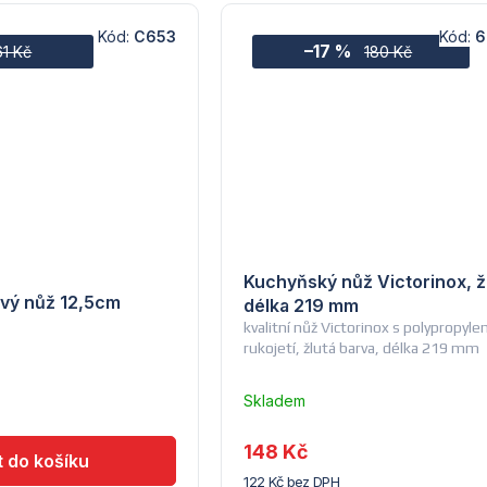
Kód:
C653
Kód:
6
–17 %
61 Kč
180 Kč
Kuchyňský nůž Victorinox, ž
ový nůž 12,5cm
délka 219 mm
kvalitní nůž Victorinox s polypropyl
rukojetí, žlutá barva, délka 219 mm
Skladem
u
dodavatele
148 Kč
(7) -
122 Kč bez DPH
Hendi