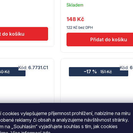
Skladem
u
dodavatele
148 Kč
(7) -
122 Kč bez DPH
Hendi
Kód:
6.7731.C1
Kód:
6
–17 %
80 Kč
151 Kč
 cookies vylepšujeme příjemnost prohlížení, nabízíme na míru
sobené reklamy či obsah a analyzujeme návštěvnost stránky.
ím na „Souhlasím“ vyjadřujete souhlas s tím, jak cookies
váme.
Více informací
zde
.