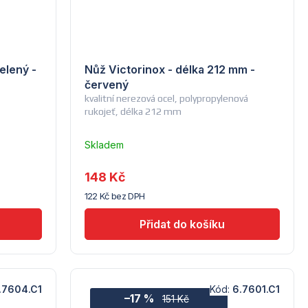
elený -
Nůž Victorinox - délka 212 mm -
červený
kvalitní nerezová ocel, polypropylenová
rukojeť, délka 212 mm
Skladem
u
dodavatele
148 Kč
(7) -
122 Kč bez DPH
Hendi
.7604.C1
Kód:
6.7601.C1
–17 %
151 Kč