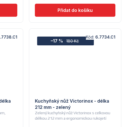
.7738.C1
Kód:
6.7734.C1
–17 %
180 Kč
délka
Kuchyňský nůž Victorinox - délka
212 mm - zelený
 mm,
Zelený kuchyňský nůž Victorinox s celkovou
délkou 212 mm a ergonomickou rukojetí