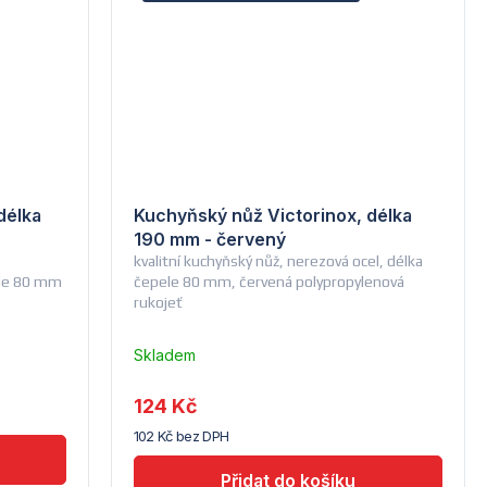
délka
Kuchyňský nůž Victorinox, délka
190 mm - červený
kvalitní kuchyňský nůž, nerezová ocel, délka
ele 80 mm
čepele 80 mm, červená polypropylenová
rukojeť
Skladem
u
dodavatele
124 Kč
(7) -
102 Kč bez DPH
Hendi