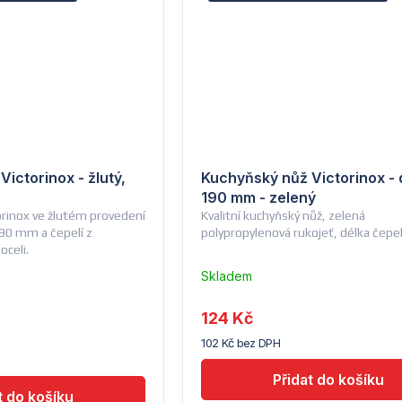
ictorinox - žlutý,
Kuchyňský nůž Victorinox - 
190 mm - zelený
orinox ve žlutém provedení
Kvalitní kuchyňský nůž, zelená
90 mm a čepelí z
polypropylenová rukojeť, délka čep
oceli.
Skladem
u
dodavatele
124 Kč
(7) -
102 Kč bez DPH
Hendi