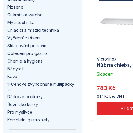
a
e
Pizzerie
p
n
n
Cukrářská výroba
i
Mycí technika
n
í
Chladící a mrazící technika
s
í
p
Výčepní zařízení
p
Skladování potravin
p
r
Oblečení pro gastro
r
Victorinox
a
Chemie a hygiena
o
Nůž na chleba,
Nábytek
o
n
d
Skladem
Káva
u
d
✨Cenově zvýhodněné multipacky
e
dodavatele
u
783 Kč
✨
(7) -
u
647 Kč bez DPH
Hendi
l
Dárkové poukazy
k
Řeznické kurzy
k
t
Pro myslivce
t
Kompletní gastro sety
ů
ů