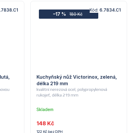
.7838.C1
Kód:
6.7834.C1
–17 %
180 Kč
lutá,
Kuchyňský nůž Victorinox, zelená,
délka 219 mm
enovou
kvalitní nerezová ocel, polypropylenová
rukojeť, délka 219 mm
Skladem
u
dodavatele
148 Kč
(7) -
122 Kč bez DPH
Hendi