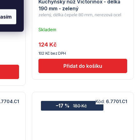
élka
Kuchyňský nůž Victorinox - délka
190 mm - zelený
e 80 mm,
zelený, délka čepele 80 mm, nerezová ocel
lasím
Skladem
u
dodavatele
124 Kč
(7) -
102 Kč bez DPH
Hendi
.7704.C1
Kód:
6.7701.C1
–17 %
180 Kč