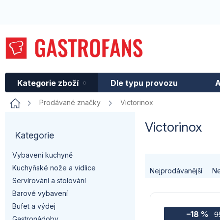
Přejít
na
obsah
Kategorie zboží
Dle typu provozu
A
Domů
Prodávané značky
Victorinox
P
Victorinox
Kategorie
Přeskočit
o
kategorie
Vybavení kuchyně
s
Ř
Kuchyňské nože a vidlice
Nejprodávanější
Ne
t
a
Servírování a stolování
Barové vybavení
V
r
z
Bufet a výdej
–18 %
ý
9
Gastronádoby