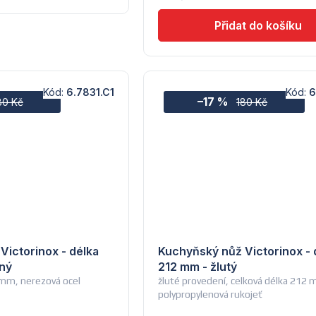
Kód:
6.7831.C1
Kód:
6
–17 %
80 Kč
180 Kč
Victorinox - délka
Kuchyňský nůž Victorinox - 
ný
212 mm - žlutý
 mm, nerezová ocel
žluté provedení, celková délka 212
polypropylenová rukojeť