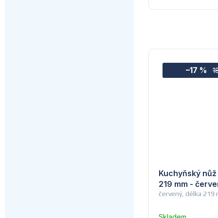
–17 %
1
Kuchyňský nůž 
219 mm - červe
červený, délka 219
Skladem