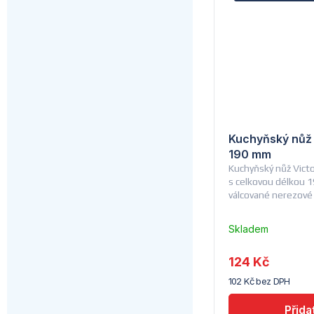
Kuchyňský nůž V
190 mm
Kuchyňský nůž Vict
s celkovou délkou 1
válcované nerezové 
Skladem
u
dodavatele
124 Kč
(7) -
102 Kč bez DPH
Hendi