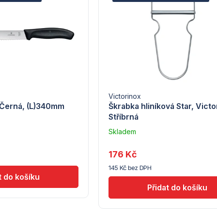
Victorinox
 Černá, (L)340mm
Škrabka hliníková Star, Victo
Stříbrná
Skladem
u
dodavatele
176 Kč
(7) -
145 Kč bez DPH
Hendi