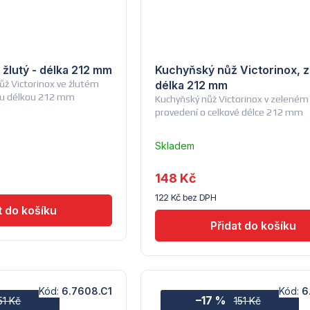
 žlutý - délka 212 mm
Kuchyňský nůž Victorinox, z
nůž Victorinox ve žlutém
délka 212 mm
ou délkou 212 mm
Kuchyňský nůž Victorinox v zeleném
provedení o celkové délce 212 mm
Skladem
u
dodavatele
148 Kč
(7) -
122 Kč bez DPH
Hendi
Kód:
6.7608.C1
Kód:
6
–17 %
51 Kč
151 Kč