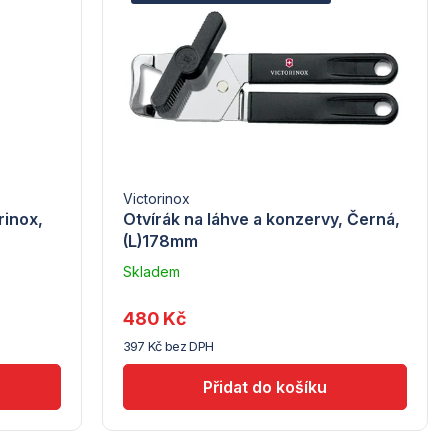
Victorinox
rinox,
Otvírák na láhve a konzervy, Černá,
(L)178mm
Skladem
u
dodavatele
480 Kč
(7) -
397 Kč bez DPH
Hendi