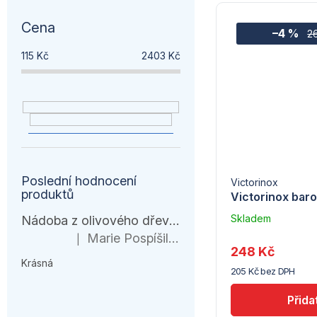
Cena
–4 %
2
115
Kč
2403
Kč
Poslední hodnocení
Victorinox
produktů
Victorinox bar
Skladem
Nádoba z olivového dřeva, HENDI, 245x198x(H)194mm
u
Marie Pospíšilová
|
Hodnocení produktu je 5 z 5 hvězdiček.
dodavatele
248 Kč
(10)
Krásná
205 Kč bez DPH