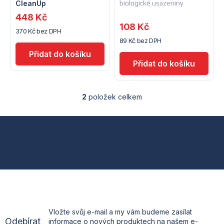
CleanUp
biologické usazeniny
r
o
448 Kč
108 Kč
o
370 Kč bez DPH
d
89 Kč bez DPH
d
u
u
k
k
t
2
položek celkem
O
t
v
ů
l
Z
á
ů
d
á
a
c
p
í
p
a
r
v
t
k
Vložte svůj e-mail a my vám budeme zasílat
y
Odebírat
informace o nových produktech na našem e-