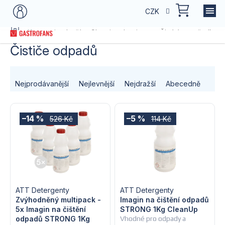
Přejít
NÁKU
CZK
na
KOŠÍK
obsah
Domů
Kategorie zboží
Chemie a hygiena
Čistící prostředky
Čističe odpadů
Ř
Nejprodávanější
Nejlevnější
Nejdražší
Abecedně
a
V
z
–14 %
–5 %
526 Kč
114 Kč
ý
e
p
n
i
í
s
ATT Detergenty
ATT Detergenty
p
Zvýhodněný multipack -
Imagin na čištění odpadů
5x Imagin na čištění
STRONG 1Kg CleanUp
p
r
odpadů STRONG 1Kg
Vhodné pro odpady a