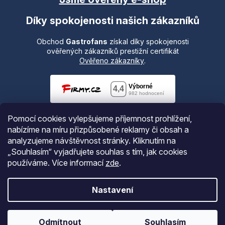
Díky spokojenosti našich zákazníků
Obchod
Gastrofans
získal díky spokojenosti
ověřených zákazníků prestižní certifikát
Ověřeno zákazníky
.
Pomocí cookies vylepšujeme příjemnost prohlížení,
nabízíme na míru přizpůsobené reklamy či obsah a
analyzujeme návštěvnost stránky. Kliknutím na
„Souhlasím“ vyjadřujete souhlas s tím, jak cookies
používáme.
Více informací
zde
.
Vytvořil Shoptet
Nastavení
Copyright 2026
Gastrofans.cz
. Všechna práva vyhrazena.
Odmítnout
Souhlasím
Upravit nastavení cookies