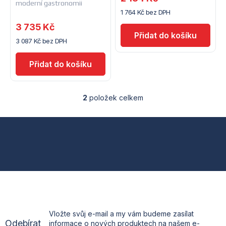
moderní gastronomii
r
1 764 Kč bez DPH
o
3 735 Kč
o
d
3 087 Kč bez DPH
d
u
u
k
k
t
2
položek celkem
O
t
v
ů
l
Z
á
ů
d
á
a
c
p
í
p
a
r
v
t
k
Vložte svůj e-mail a my vám budeme zasílat
y
Odebírat
informace o nových produktech na našem e-