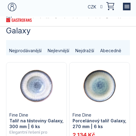
Přejít
NÁKU
CZK
na
KOŠÍK
obsah
Domů
Kategorie zboží
Servírování a stolování
Porcelán
Por
Galaxy
Ř
Nejprodávanější
Nejlevnější
Nejdražší
Abecedně
a
V
z
ý
e
p
n
i
í
s
Fine Dine
Fine Dine
p
Talíř na těstoviny Galaxy,
Porcelánový talíř Galaxy,
300 mm | 6 ks
270 mm | 6 ks
p
r
Elegantní řešení pro
2 134 Kč