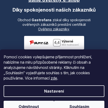
Díky spokojenosti našich zákazníků
Obchod
Gastrofans
získal díky spokojenosti
ověřených zákazníků prestižní certifikát
Ověřeno zákazníky
.
Pomocí cookies vylepšujeme příjemnost prohlížení,
nabízíme na míru přizpůsobené reklamy či obsah a
analyzujeme návštěvnost stránky. Kliknutím na
„Souhlasím“ vyjadřujete souhlas s tím, jak cookies
používáme.
Více informací
zde
.
Vytvořil Shoptet
Nastavení
Copyright 2026
Gastrofans.cz
. Všechna práva vyhrazena.
Odmítnout
Souhlasím
Upravit nastavení cookies