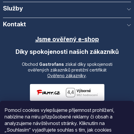
Služby
Kontakt
Jsme ověřený e-shop
Díky spokojenosti našich zákazníků
Obchod
Gastrofans
získal díky spokojenosti
ověřených zákazníků prestižní certifikát
Ověřeno zákazníky
.
Pomocí cookies vylepšujeme příjemnost prohlížení,
nabízíme na míru přizpůsobené reklamy či obsah a
analyzujeme návštěvnost stránky. Kliknutím na
„Souhlasím“ vyjadřujete souhlas s tím, jak cookies