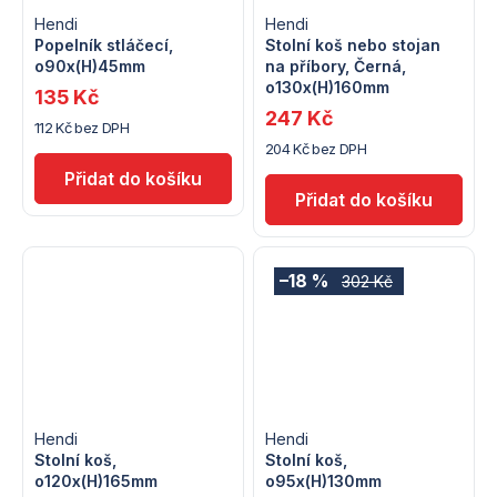
Hendi
Hendi
Popelník stláčecí,
Stolní koš nebo stojan
o90x(H)45mm
na příbory, Černá,
o130x(H)160mm
135 Kč
247 Kč
112 Kč bez DPH
204 Kč bez DPH
–18 %
302 Kč
Hendi
Hendi
Stolní koš,
Stolní koš,
o120x(H)165mm
o95x(H)130mm