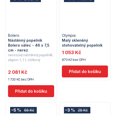
Bolero
Olympia
Nástěnný popelník
Malý skleněný
Bolero válec - 46 x 7,5
stohovatelný popelník
cm - nerez
1 053 Kč
nerezový nástěnný popelník,
870 Kč bez DPH
objem 1,7 l, stříbrný
2 081 Kč
1 720 Kč bez DPH
–5 %
–3 %
68 Kč
28 Kč