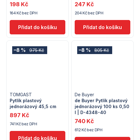
198 Kč
247 Kč
164 Kč bez DPH
204 Kč bez DPH
–8 %
–8 %
975 Kč
805 Kč
TOMGAST
De Buyer
Pytlík plastový
de Buyer Pytlík plastový
jednorázový 45,5 cm
jednorázový 100 ks 0,50
l | D-4348-40
897 Kč
740 Kč
741 Kč bez DPH
612 Kč bez DPH