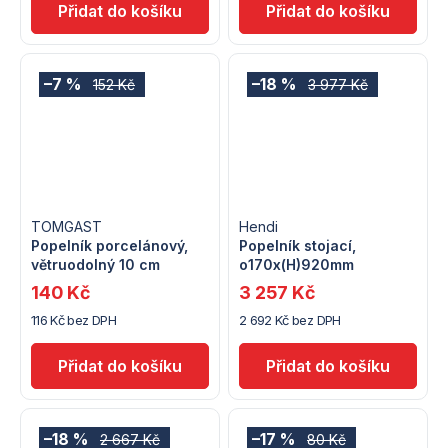
–7 %
–18 %
152 Kč
3 977 Kč
TOMGAST
Hendi
Popelník porcelánový,
Popelník stojací,
větruodolný 10 cm
o170x(H)920mm
140 Kč
3 257 Kč
116 Kč bez DPH
2 692 Kč bez DPH
–18 %
–17 %
2 667 Kč
80 Kč