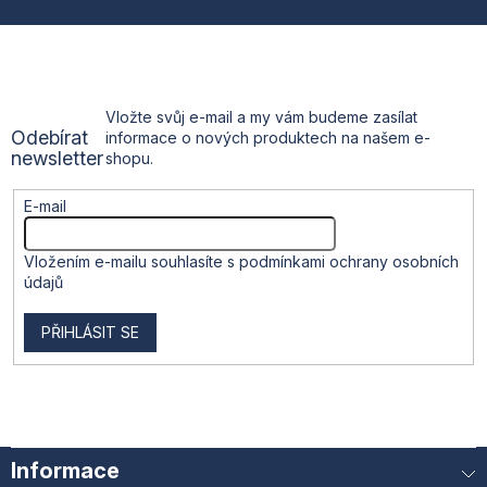
p
í
p
a
r
v
t
k
Vložte svůj e-mail a my vám budeme zasílat
y
Odebírat
informace o nových produktech na našem e-
v
í
newsletter
shopu.
ý
p
i
E-mail
s
u
Vložením e-mailu souhlasíte s
podmínkami ochrany osobních
údajů
PŘIHLÁSIT SE
Informace