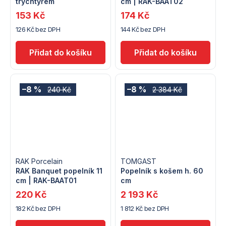
trychtýřem
cm | RAK-BAAT02
153 Kč
174 Kč
126 Kč bez DPH
144 Kč bez DPH
–8 %
–8 %
240 Kč
2 384 Kč
RAK Porcelain
TOMGAST
RAK Banquet popelník 11
Popelník s košem h. 60
cm | RAK-BAAT01
cm
220 Kč
2 193 Kč
182 Kč bez DPH
1 812 Kč bez DPH