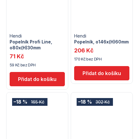
Hendi
Hendi
Popelník Profi Line,
Popelník, o146x(H)60mm
o80x(H)30mm
206 Kč
71 Kč
170 Kč bez DPH
59 Kč bez DPH
–18 %
–18 %
165 Kč
302 Kč